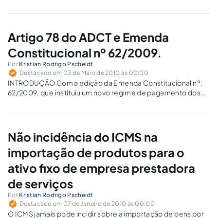
Artigo 78 do ADCT e Emenda
Constitucional nº 62/2009.
Por
Kristian Rodrigo Pscheidt
Destacado em 03 de Maio de 2010 às 00:00
INTRODUÇÃO Com a edição da Emenda Constitucional nº.
62/2009, que instituiu um novo regime de pagamento dos
precatórios, as Autoridades Públicas, sobejadamente as
estaduais, apressaram-se em sobrelevar a teoria (e que
somente será pacificada em âmbito do Supremo Tribunal
Federal)...
Não incidência do ICMS na
importação de produtos para o
ativo fixo de empresa prestadora
de serviços
Por
Kristian Rodrigo Pscheidt
Destacado em 07 de Janeiro de 2010 às 00:00
O ICMS jamais pode incidir sobre a importação de bens por