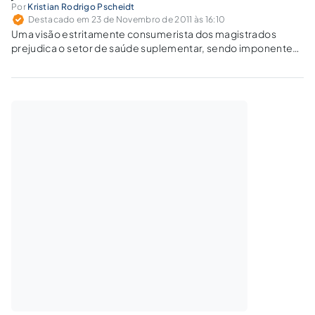
Por
Kristian Rodrigo Pscheidt
Destacado em 23 de Novembro de 2011 às 16:10
Uma visão estritamente consumerista dos magistrados
prejudica o setor de saúde suplementar, sendo imponente
resgatar a histórica noção de supremacia da Constituição
para poder reequilibrar o setor.