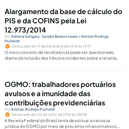
Alargamento da base de cálculo do
PIS e da COFINS pela Lei
12.973/2014
Por
Adriana Estigara
,
Sandra Barbon Lewis
e
Kristian Rodrigo
Pscheidt
Destacado em 17 de Setembro de 2014 às 14:51
O novo conceito de receita bruta pode ser questionado,
diante da inclusão dos tributos incidentes sobre a receita
bruta, já que não representam ingresso positivo de valores
ao patrimônio, e aplica o chamado “cálculo por dentro”,
procedimento apenas autorizado pela CF/88 para o ICMS.
OGMO: trabalhadores portuários
avulsos e a imunidade das
contribuições previdenciárias
Por
Kristian Rodrigo Pscheidt
Destacado em 02 de Julho de 2014 às 08:08
A Receita Federal do Brasil tenta desvirtuar a natureza
jurídica do OGMO por meio de preceitos infranormativos,