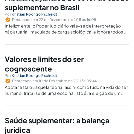
suplementar no Brasil
Por
Kristian Rodrigo Pscheidt
Destacado em 22 de Dezembro de 2011 às 16:05
Infelizmente, o Poder Judiciário vale-se de interpretação
não atuarial, maculada de carga axiológica, e ignora todos os
preceitos da ANS e da Constituição para aplicar, tão
somente, normas que visam a proteção da vida e saúde, com
fundamentação no Código de Defesa do Consumidor.
Valores e limites do ser
cognoscente
Por
Kristian Rodrigo Pscheidt
Destacado em 10 de Dezembro de 2011 às 09:44
Adotar esta ou aquela teoria, assim como tudo na vida do ser
humano, trata-se de uma escolha, isto é, a eleição de um
valor.
Saúde suplementar: a balança
jurídica