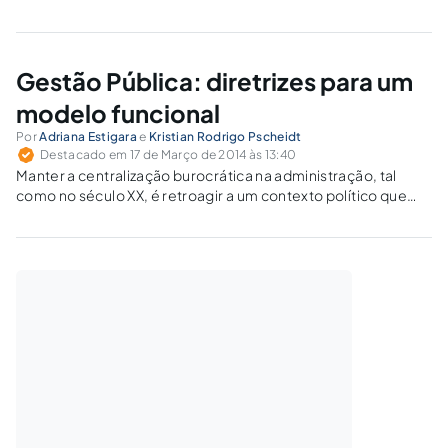
como o artigo 266 da IN RFB nº 971/2009. Não se pode
admitir isso.
Gestão Pública: diretrizes para um
modelo funcional
Por
Adriana Estigara
e
Kristian Rodrigo Pscheidt
Destacado em 17 de Março de 2014 às 13:40
Manter a centralização burocrática na administração, tal
como no século XX, é retroagir a um contexto político que
pugnava pelo isolacionismo econômico e condução da
economia pela força coercitiva, não mais condizente com o
mercado contemporâneo.