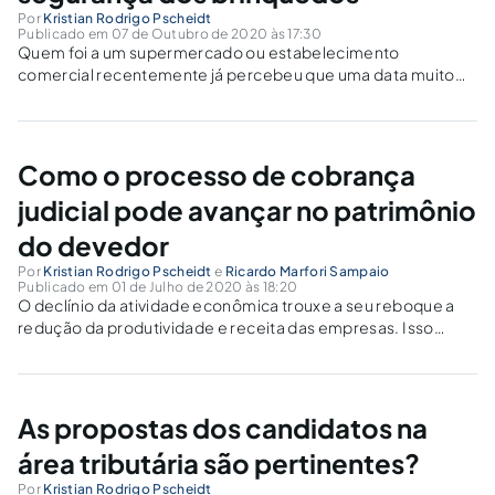
Por
Kristian Rodrigo Pscheidt
Publicado em 07 de Outubro de 2020 às 17:30
Quem foi a um supermercado ou estabelecimento
comercial recentemente já percebeu que uma data muito
querida pelas crianças está se aproximando, dia 12 de
outubro. Apesar de se constituir como um feriado santo, a
data marca e aquece o comércio...
Como o processo de cobrança
judicial pode avançar no patrimônio
do devedor
Por
Kristian Rodrigo Pscheidt
e
Ricardo Marfori Sampaio
Publicado em 01 de Julho de 2020 às 18:20
O declínio da atividade econômica trouxe a seu reboque a
redução da produtividade e receita das empresas. Isso
significa que vai faltar dinheiro para pagamento das
despesas. Estimativas do Banco Central indicam que 29% da
dívida de pessoas jurídicas não...
As propostas dos candidatos na
área tributária são pertinentes?
Por
Kristian Rodrigo Pscheidt