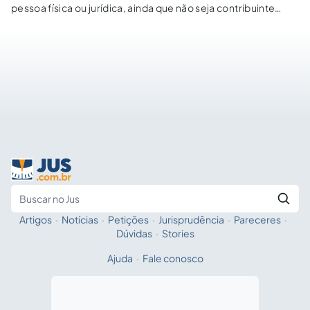
pessoa física ou jurídica, ainda que não seja contribuinte
habitual do imposto.
Artigos
·
Notícias
·
Petições
·
Jurisprudência
·
Pareceres
·
Fale com a IA
Buscar no Jus
Dúvidas
·
Stories
Ajuda
·
Fale conosco