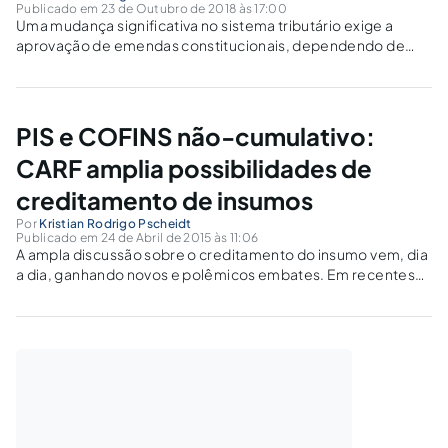
Publicado em 23 de Outubro de 2018 às 17:00
Uma mudança significativa no sistema tributário exige a
aprovação de emendas constitucionais, dependendo de
amplo apoio legislativo, com votos favoráveis de 55
senadores e 343 deputados federais.
PIS e COFINS não-cumulativo:
CARF amplia possibilidades de
creditamento de insumos
Por
Kristian Rodrigo Pscheidt
Publicado em 24 de Abril de 2015 às 11:06
A ampla discussão sobre o creditamento do insumo vem, dia
a dia, ganhando novos e polêmicos embates. Em recentes
decisões, o CARF vem alargando o conceito, em
contraposição com o próprio Poder Judiciário, que possui
uma interpretação muito mais restrita.