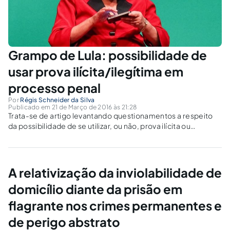
Grampo de Lula: possibilidade de
usar prova ilícita/ilegítima em
processo penal
Por
Régis Schneider da Silva
Publicado em 21 de Março de 2016 às 21:28
Trata-se de artigo levantando questionamentos a respeito
da possibilidade de se utilizar, ou não, prova ilícita ou
ilegítima em um processo penal. O artigo trata das conversas
interceptadas entre Dilma Rousseff e Lula.
A relativização da inviolabilidade de
domicílio diante da prisão em
flagrante nos crimes permanentes e
de perigo abstrato