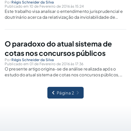
Por
Régis Schneider da Silva
Publicado em 10 de Fevereiro de 2016 às 15:24
Este trabalho visa analisar o entendimento jurisprudencial e
doutrinário acerca da relativização da inviolabilidade de
domicílio diante de prisão em flagrante em crimes
permanentes e de perigo abstrato, fazendo uma análise à luz
da CRFB/88.
O paradoxo do atual sistema de
cotas nos concursos públicos
Por
Régis Schneider da Silva
Publicado em 01 de Fevereiro de 2016 às 17:36
O presente artigo origina-se de análise realizada após o
estudo do atual sistema de cotas nos concursos públicos,
levantando a indagação sobre o paradoxo de o candidato
cotista obter novo cargo/emprego público já sendo
servidor/empregado público.
Página 2