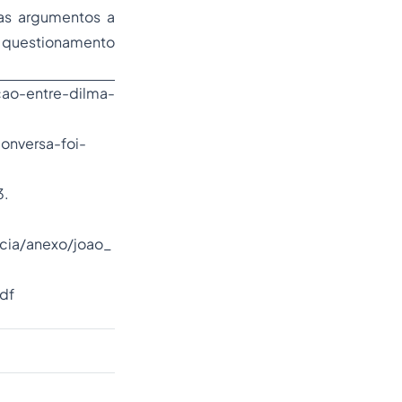
as argumentos a
questionamento
acao-entre-dilma-
onversa-foi-
3.
ticia/anexo/joao_
df