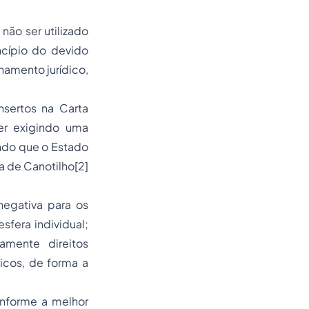
ão ser utilizado
incípio do devido
namento jurídico,
nsertos na Carta
er exigindo uma
ndo que o Estado
a de Canotilho
[2]
negativa para os
fera individual;
amente direitos
icos, de forma a
onforme a melhor