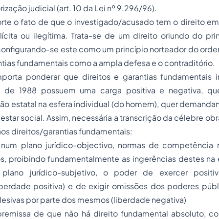
rização judicial (art. 10 da Lei nº 9.296/96).
e o fato de que o investigado/acusado tem o direito em n
ilícita ou ilegítima. Trata-se de um direito oriundo do pr
configurando-se este como um princípio norteador do orde
ntias fundamentais como a ampla defesa e o contraditório.
porta ponderar que direitos e garantias fundamentais i
ra de 1988 possuem uma carga positiva e negativa, qu
ão estatal na esfera individual (do homem), quer demanda
tar social. Assim, necessária a transcrição da célebre obr
aos direitos/garantias fundamentais:
m, num plano jurídico-objectivo, normas de competência 
, proibindo fundamentalmente as ingerências destes na es
plano jurídico-subjetivo, o poder de exercer positiv
iberdade positiva) e de exigir omissões dos poderes públ
 lesivas por parte dos mesmos (liberdade negativa)
premissa de que não há direito fundamental absoluto, c