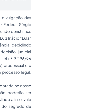
a divulgação das
z Federal Sérgio
gundo consta nos
Luiz Inácio “Lula”
ência, decidindo
decisão judicial
a Lei nº 9.296/96
ré) processual e o
 processo legal,
 adotada no nosso
não poderão ser
liado a isso, vale
ra do segredo de