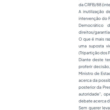
da CRFB/88 (inte
A inutilização 
intervenção do P
Democrático 
direitos/garanti
O que é mais ra
uma suposta vi
(Tripartição dos
Diante deste te
proferir decisã
Ministro de Est
acerca da possibi
posterior da Pr
autoridade”, ope
debate acerca da
Sem querer lev