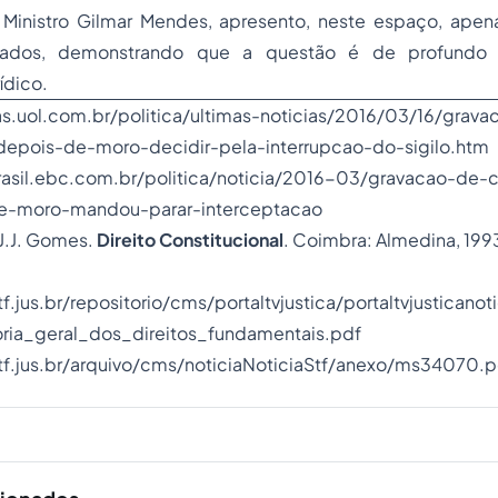
Ministro Gilmar Mendes, apresento, neste espaço, apen
rados, demonstrando que a questão é de profundo 
ídico.
ias.uol.com.br/politica/ultimas-noticias/2016/03/16/grav
a-depois-de-moro-decidir-pela-interrupcao-do-sigilo.htm
rasil.ebc.com.br/politica/noticia/2016-03/gravacao-de-c
ue-moro-mandou-parar-interceptacao
J.J. Gomes.
Direito Constitucional
. Coimbra: Almedina, 199
f.jus.br/repositorio/cms/portaltvjustica/portaltvjusticano
ria_geral_dos_direitos_fundamentais.pdf
stf.jus.br/arquivo/cms/noticiaNoticiaStf/anexo/ms34070.p