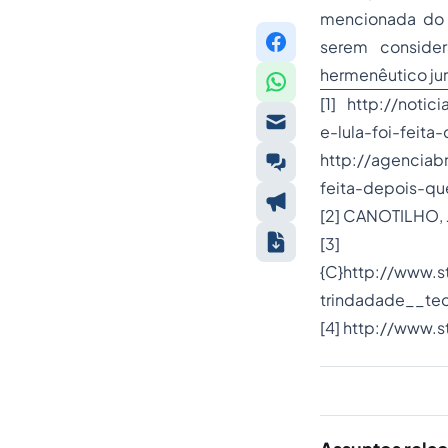
mencionada do 
serem conside
hermenêutico jur
[1] http://notic
e-lula-foi-feit
http://agenciab
feita-depois-q
[2] CANOTILHO, 
[3]
{C}
http://www.st
trindadade__teo
[4] http://www.