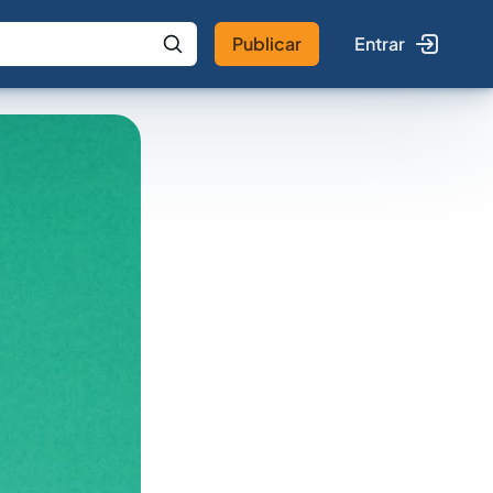
Publicar
Entrar
 IA
Buscar no Jus