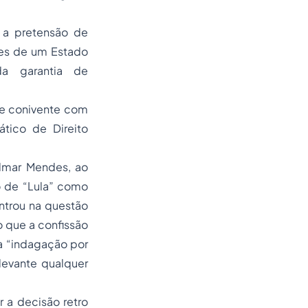
e a pretensão de
ses de um Estado
a garantia de
se conivente com
tico de Direito
ilmar Mendes, ao
o de “Lula” como
ntrou na questão
do que a confissão
a “indagação por
levante qualquer
r a decisão
retro