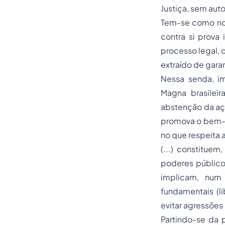
Justiça, sem auto
Tem-se como nort
contra si prova 
processo legal, 
extraído de gara
Nessa senda, im
Magna brasilei
abstenção da aç
promova o bem-es
no que respeita 
(...) constitue
poderes públicos
implicam, num 
fundamentais (l
evitar agressões
Partindo-se da 