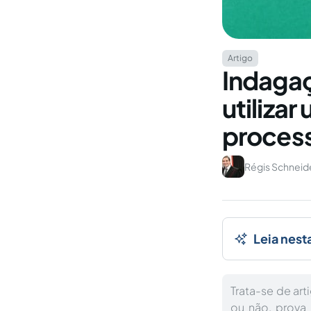
Artigo
Indagaç
utilizar
process
Régis Schneide
Leia nest
Trata-se de art
ou não, prova 