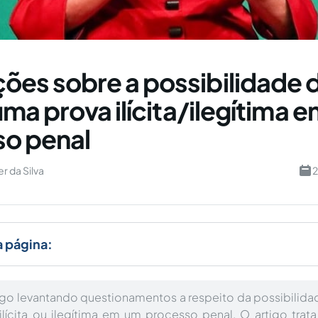
ões sobre a possibilidade 
 uma prova ilícita/ilegítima 
o penal
r da Silva
2
a página:
igo levantando questionamentos a respeito da possibilidade
ilícita ou ilegítima em um processo penal. O artigo trat