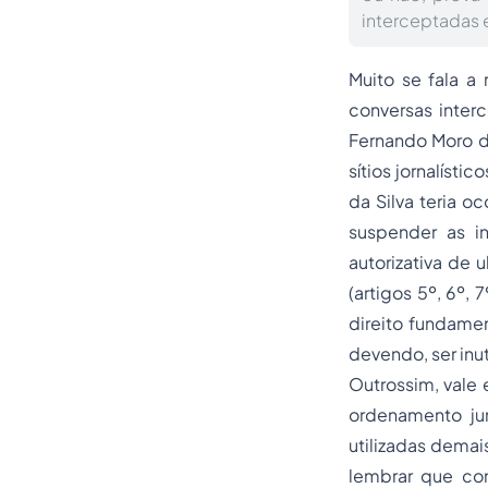
interceptadas e
Muito se fala a 
conversas inter
Fernando Moro da
sítios jornalísti
da Silva teria o
suspender as in
autorizativa de 
(artigos 5º, 6º, 7
direito fundamen
devendo, ser inut
Outrossim, vale 
ordenamento jur
utilizadas demais
lembrar que con