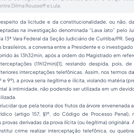
ntre Dilma Rousseff e Lula.
respeito da licitude e da constitucionalidade, ou não, d
ceptadas na investigação denominada “Lava Jato” pelo Jui
 13ª Vara Federal da Seção Judiciário de Curitiba/PR. Se
cos brasileiros, a conversa entre a Presidente e o investigado 
corrido às 13h32min, após a ordem do Magistrado em refer
terceptações (11h12min)
[1]
, restando despida, pois, de 
ulteriores interceptações telefônicas. Assim, nos termos d
º e 9º), a prova seria ilegítima e ilícita, violando matéria (p
tal à intimidade, não podendo ser utilizada em um devido
ilizada.
elucidar que pela teoria dos frutos da árvore envenenada
ídico (artigo 157, §1º, do Código de
Processo
Penal), 
 provas derivadas da prova ilícita (ou ilegítima) originária. A
stitui crime realizar interceptação telefônica, ou queb