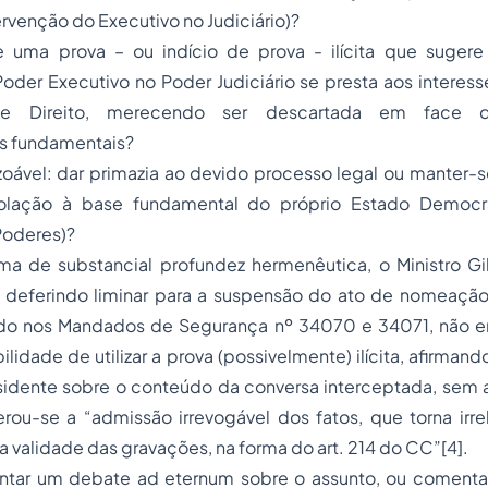
rvenção do Executivo no Judiciário)?
de uma prova – ou indício de prova - ilícita que suger
oder Executivo no Poder Judiciário se presta aos interes
de Direito, merecendo ser descartada em face d
as fundamentais?
zoável: dar primazia ao devido processo legal ou manter-
olação à base fundamental do próprio Estado Democrá
 Poderes)?
ma de substancial profundez hermenêutica, o Ministro G
o, deferindo liminar para a suspensão do ato de nomeaçã
ado nos Mandados de Segurança nº 34070 e 34071, não e
lidade de utilizar a prova (possivelmente) ilícita, afirman
esidente sobre o conteúdo da conversa interceptada, sem 
rou-se a “admissão irrevogável dos fatos, que torna irre
 validade das gravações, na forma do art. 214 do CC”
[4]
.
antar um debate
ad eternum
sobre o assunto, ou comenta