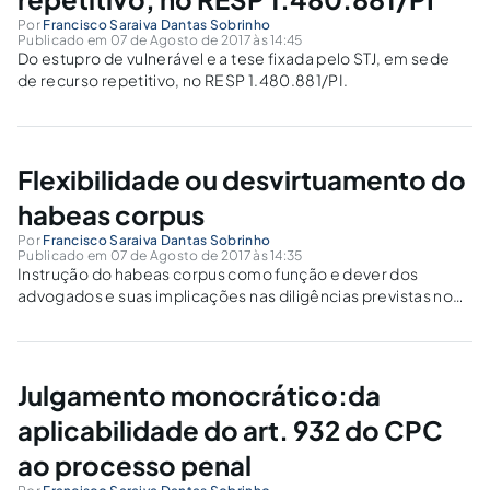
Por
Francisco Saraiva Dantas Sobrinho
Publicado em 07 de Agosto de 2017 às 14:45
Do estupro de vulnerável e a tese fixada pelo STJ, em sede
de recurso repetitivo, no RESP 1.480.881/PI.
Flexibilidade ou desvirtuamento do
habeas corpus
Por
Francisco Saraiva Dantas Sobrinho
Publicado em 07 de Agosto de 2017 às 14:35
Instrução do habeas corpus como função e dever dos
advogados e suas implicações nas diligências previstas no
art. 664 do cpp: flexibilidade ou desvirtuamento do remédio
heroico.
Julgamento monocrático:da
aplicabilidade do art. 932 do CPC
ao processo penal