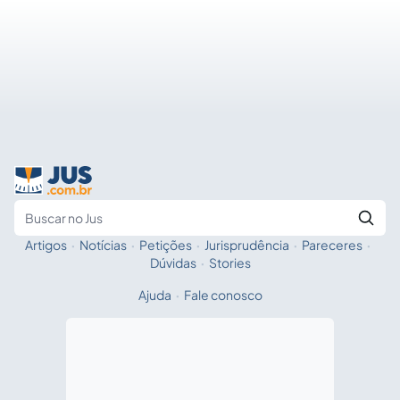
Artigos
·
Notícias
·
Petições
·
Jurisprudência
·
Pareceres
·
Fale com a IA
Buscar no Jus
Dúvidas
·
Stories
Ajuda
·
Fale conosco