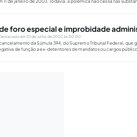
m 11 de janeiro de 2003. Todavia, a polêmica não cessa nas substa
 estimado advogado paulista, com quem…
e foro especial e improbidade adminis
Destacado em 01 de Julho de 2002 às 00:00
ancelamento da Súmula 394, do Supremo Tribunal Federal, que ga
ogativa de função a ex-detentores de mandatos ou cargos público
o exercício funcional, o tema continua provocando controvérsias 