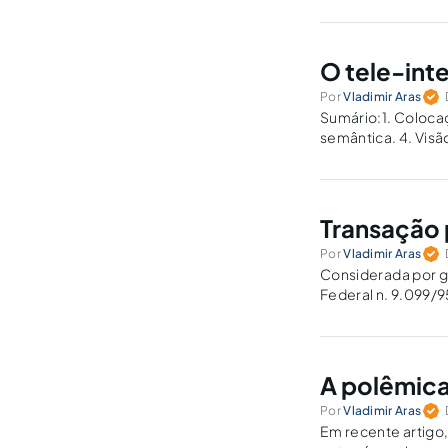
O tele-inte
Por
Vladimir Aras
Sumário:1. Colocaç
semântica. 4. Visã
Nulidades: há? 7. 
Transação 
Por
Vladimir Aras
Considerada por gr
Federal n. 9.099/9
paradigma na ordem
A polêmica
Por
Vladimir Aras
Em recente artigo,