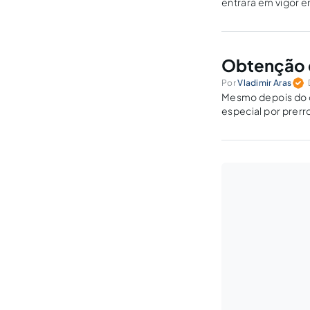
entrará em vigor e
considerações do
Obtenção d
Por
Vladimir Aras
Mesmo depois do c
especial por prerr
cometidos durante 