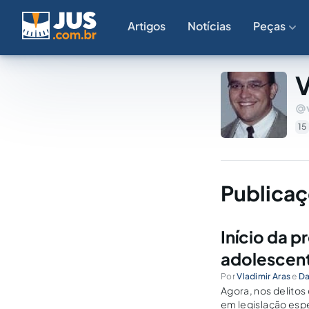
Artigos
Notícias
Peças
V
15
Publicaç
Início da p
adolescent
Por
Vladimir Aras
e
Da
Agora, nos delitos
em legislação espec