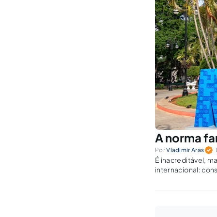
A norma fa
Por
Vladimir Aras
É inacreditável, m
internacional: co
Nações Unidas con
(UNCAC,...