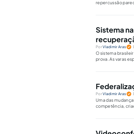
repercussão parece
ano, analisado em
Sistema na
recuperaçã
Por
Vladimir Aras
O sistema brasile
prova. As varas es
estruturadas, repr
Federaliza
Por
Vladimir Aras
Uma das mudanças da Emenda Constituc
competência, criad
dos juízes federais
Videoconfe