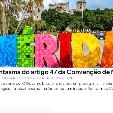
ntasma do artigo 47 da Convenção de 
Destacado em 20 de Fevereiro de 2009 às 00:00
as é verdade. O Governo brasileiro realizou um prodígio na histór
nseguiu introduzir uma norma fantasma num tratado. Refiro-me à 
tra a Corrupção (CAC-ONU) ou United Nations Convention agains