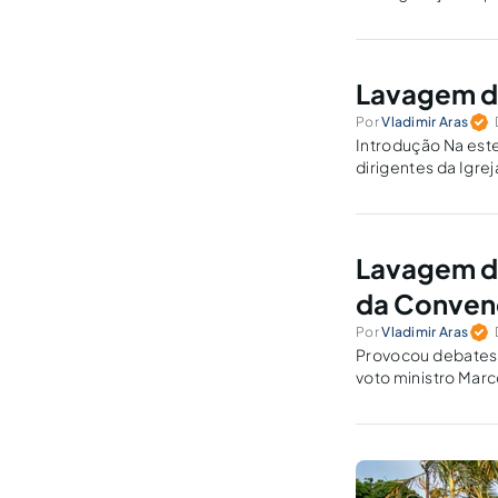
salvo se a esse te
Lavagem de
Por
Vladimir Aras
Introdução Na este
dirigentes da Igre
criminal para julg
Lavagem de
da Conven
Por
Vladimir Aras
Provocou debates 
voto ministro Marc
Renascer.