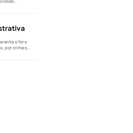
nciosas
trativa
rantia o foro
s, por crimes
jurídicas…