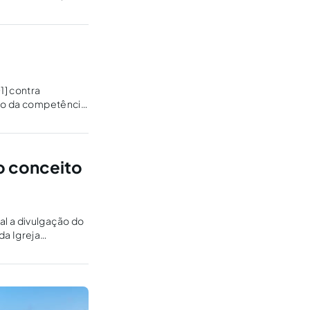
1] contra
tão da competência
o conceito
al a divulgação do
da Igreja