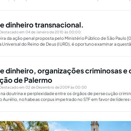
mpo já houver sido proposta a ação penal.
 dinheiro transnacional.
Destacado em 04 de Janeiro de 2010 às 00:00
ira da ação penal proposta pelo Ministério Público de São Paulo [0
ja Universal do Reino de Deus (IURD), é oportuno examinar a ques
amento do crime de lavagem de dinheiro…
 dinheiro, organizações criminosas e 
ção de Palermo
Destacado em 02 de Dezembro de 2009 às 00:00
na doutrina e perplexidade entre os órgãos de persecução crimin
o Aurélio, no habeas corpus impetrado no STF em favor de líderes 