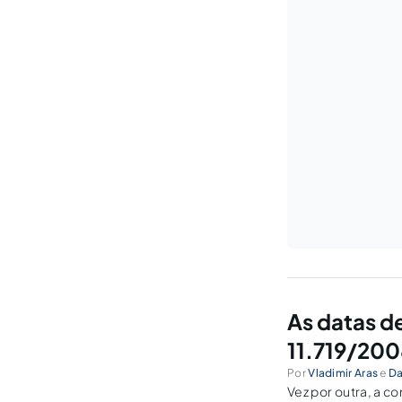
As datas de
11.719/200
Por
Vladimir Aras
e
Da
Vez por outra, a c