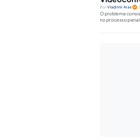
Por
Vladimir Aras
O problema consiste em saber se é ju
no processo penal 
seriam os fatores 