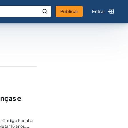
Publicar
Entrar
 IA
Buscar no Jus
anças e
no Código Penal ou
letar 18 anos,