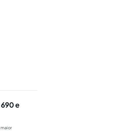
.690 e
e maior