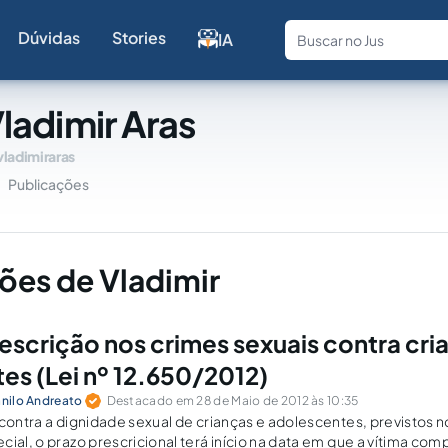
Dúvidas
Stories
IA
Fale com a
ladimir Aras
vladimiraras
Publicações
ões de Vladimir
rescrição nos crimes sexuais contra cri
es (Lei nº 12.650/2012)
nilo Andreato
Destacado em 28 de Maio de 2012 às 10:35
 contra a dignidade sexual de crianças e adolescentes, previstos 
ial, o prazo prescricional terá início na data em que a vítima comp