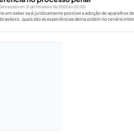
Destacado em 12 de Fevereiro de 2005 às 00:00
ridicamente possível a adoção de aparelhos de teleconferência
brasileiro, quais são as experiências desta ordem no cenário inter
favoráveis e contrários à sua implementação.