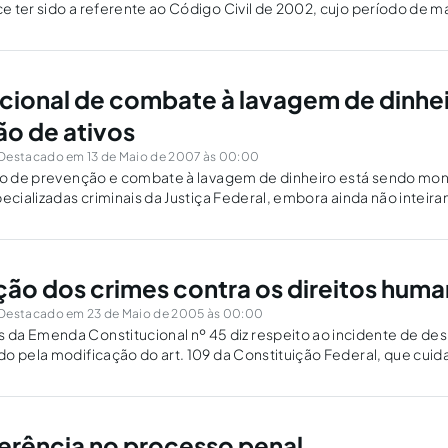
 ter sido a referente ao Código Civil de 2002, cujo período de ma
 ensaio…
cional de combate à lavagem de dinhei
o de ativos
Destacado em 13 de Maio de 2007 às 00:00
iro de prevenção e combate à lavagem de dinheiro está sendo mon
pecializadas criminais da Justiça Federal, embora ainda não inteir
esentam uma excelente iniciativa.
ção dos crimes contra os direitos hum
Destacado em 23 de Maio de 2005 às 00:00
ional nº 45 diz respeito ao incidente de deslocamento de
o pela modificação do art. 109 da Constituição Federal, que cui
.
rência no processo penal