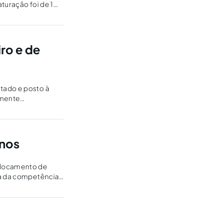
turação foi de 1
ro e de
tado e posto à
amente
anos
da da competência