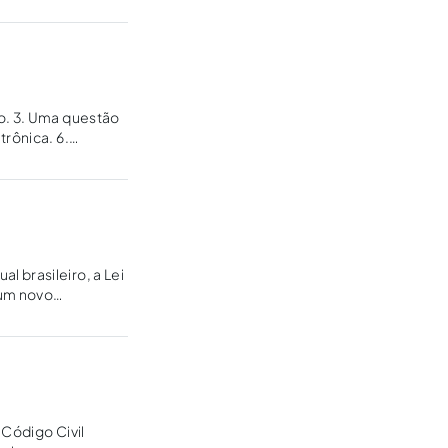
io. 3. Uma questão
trônica. 6.
 brasileiro, a Lei
 um novo
feito,…
 Código Civil