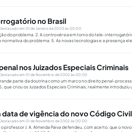
rrogatório no Brasil
Destacado em 01 de Janeiro de 2003 às 00:00
ão do problema. 2. A controvérsia em torno do tele-interrogatór
o normativa do problema. 5. As novas tecnologias e a presença ele
Uma mais ampla defesa. 8. Efeitos sobre o…
penal nos Juizados Especiais Criminais
Destacado em 01 de Novembro de 2002 às 00:00
ande parte da doutrina como um marco no direito penal-processual
5, que criou os Juizados Especiais Criminais, realmente introduziu
 jurídico-penal nacional: o da justiça criminal consensual. Com e
 data de vigência do novo Código Civil
Destacado em 01 de Novembro de 2002 às 00:00
 o professor J. A. Almeida Paiva defendeu, com acerto, que o novo