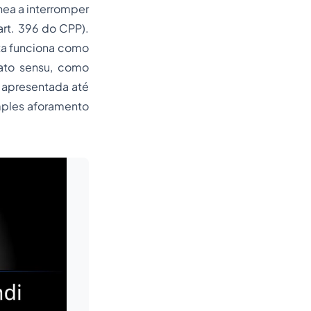
nea a interromper
art. 396 do CPP).
xa funciona como
lato sensu, como
 apresentada até
imples aforamento
Leia mais