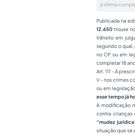
a vítima comple
Publicada na edi
12.650
trouxe no
trânsito em jul
segundo o qual, 
no CP ou em legi
completar 18 ano
Art. 111 - A pres
V - nos
crimes co
ou em legislaçã
esse tempo já ho
A modificação m
contra crianças
“mudez jurídica
situação que se