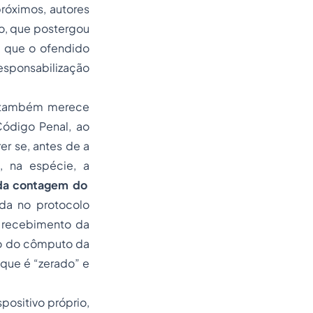
róximos, autores
iro, que postergou
m que o ofendido
 responsabilização
2, também merece
Código Penal, ao
er se, antes de a
, na espécie, a
 da contagem do
da no protocolo
o recebimento da
cio do cômputo da
, que é “zerado” e
positivo próprio,