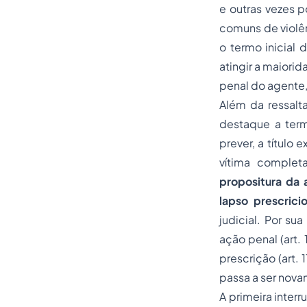
e outras vezes p
comuns de violênc
o termo inicial
atingir a maiorid
penal do agente,
Além da ressalt
destaque a term
prever, a título
vítima complet
propositura da
lapso prescricio
judicial. Por su
ação penal (art.
prescrição (art. 
passa a ser nov
A primeira inter