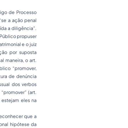
ódigo de
Processo
“se a ação penal
da a diligência”.
o Público propuser
rimonial e o juiz
ção por suposta
l maneira, o art.
blico “promover,
itura de denúncia
ssual dos verbos
), “promover” (art.
, estejam eles na
reconhecer que a
ional hipótese da