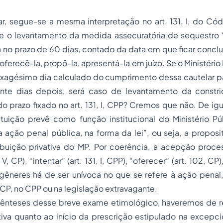
rar, segue-se a mesma interpretação no art. 131, I, do C
e o levantamento da medida assecuratória de sequestro 
a no prazo de 60 dias, contado da data em que ficar concluí
 oferecê-la, propô-la, apresentá-la em juízo. Se o Ministéri
xagésimo dia calculado do cumprimento dessa cautelar pat
nte dias depois, será caso de levantamento da constri
 prazo fixado no art. 131, I, CPP? Cremos que não. De igua
ituição prevê como função institucional do Ministério Pú
a ação penal pública, na forma da lei”, ou seja, a propos
ibuição privativa do MP. Por coerência, a acepção proce
, V, CP), “intentar” (art. 131, I, CPP), “oferecer” (art. 102, CP
ngêneres há de ser unívoca no que se refere à ação penal
 CP, no CPP ou na legislação extravagante.
ênteses desse breve exame etimológico, haveremos de 
tiva quanto ao início da prescrição estipulado na excepc