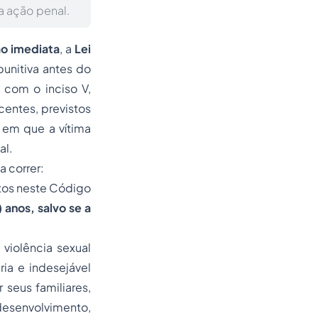
a ação penal.
ão imediata
, a
Lei
punitiva antes do
 com o inciso V,
centes, previstos
a em que a vítima
al.
a correr:
stos neste Código
 anos, salvo se a
violência sexual
ia e indesejável
 seus familiares,
desenvolvimento,