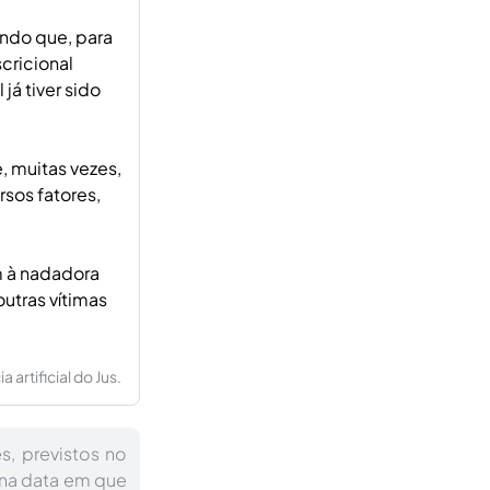
endo que, para
cricional
já tiver sido
, muitas vezes,
rsos fatores,
 à nadadora
outras vítimas
artificial do Jus.
s, previstos no
o na data em que