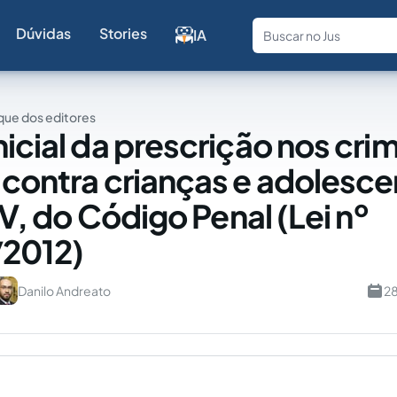
Dúvidas
Stories
IA
Fale com a
ue dos editores
nicial da prescrição nos cri
 contra crianças e adolesce
, V, do Código Penal (Lei nº
/2012)
Danilo Andreato
28