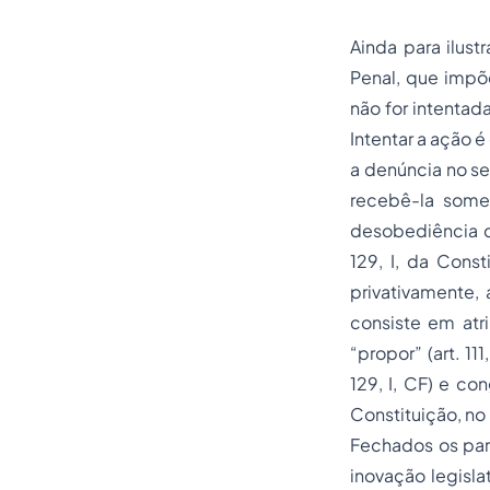
Ainda para ilust
Penal, que impõ
não for intentad
Intentar a ação é
a denúncia no se
recebê-la some
desobediência do
129, I, da Const
privativamente, 
consiste em atr
“propor” (art. 111
129, I, CF) e co
Constituição, no
Fechados os par
inovação legisla