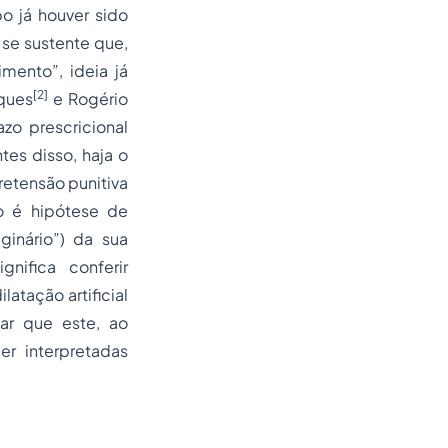
po já houver sido
 se sustente que,
mento”, ideia já
[2]
rques
e Rogério
zo prescricional
ntes disso, haja o
retensão punitiva
o é hipótese de
ginário”) da sua
nifica conferir
atação artificial
ar que este, ao
ser interpretadas