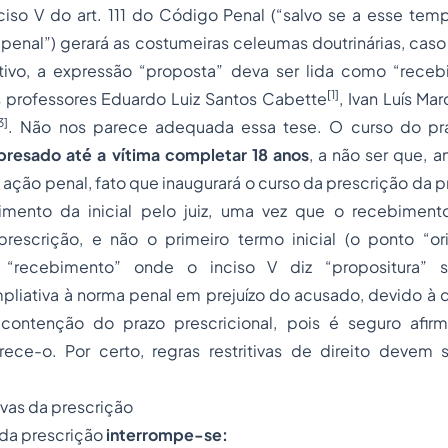
nciso V do art. 111 do Código Penal (“salvo se a esse tem
penal”) gerará as costumeiras celeumas doutrinárias, caso
tivo, a expressão “proposta” deva ser lida como “recebi
[1]
 professores Eduardo Luiz Santos Cabette
, Ivan Luís Ma
3]
. Não nos parece adequada essa tese. O curso do pra
presado até a vítima completar 18 anos
, a não ser que, a
ação penal, fato que inaugurará o curso da prescrição da p
imento da inicial pelo juiz, uma vez que o recebiment
prescrição, e não o primeiro termo inicial (o ponto “ori
“recebimento” onde o inciso V diz “propositura” sig
pliativa à norma penal em prejuízo do acusado, devido à dil
contenção do prazo prescricional, pois é
seguro
afirm
orece-o. Por certo, regras restritivas de direito devem 
ivas da prescrição
o da prescrição
interrompe-se: