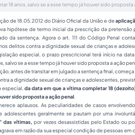
tar 18 anos, salvo se a esse tempo já houver sido proposta 
ção de 18.05.2012 do Diário Oficial da União e de
aplicaç
va hipótese de termo inicial da prescrição da pretensão 
gado da sentença. Agora o art. 111 do Código Penal conta
nos delitos contra a dignidade sexual de crianças e adoles
slação especial, o prazo prescricional terá início na dat
s, salvo se a esse tempo já houver sido proposta a ação pen
crição, antes de transitar em julgado a sentença final, começa 
ntra a dignidade sexual
de crianças e adolescentes, previ
o especial,
da data em que a vítima completar 18 (dezoito)
uver sido proposta a ação penal
.
erece aplausos. As peculiaridades de casos envolvendo 
 e adolescentes geralmente se pautam por uma involuntár
” das vítimas,
por vezes desassistidas pelo Estado ou por
 agrava em razão da sua especial condição de pessoas em 