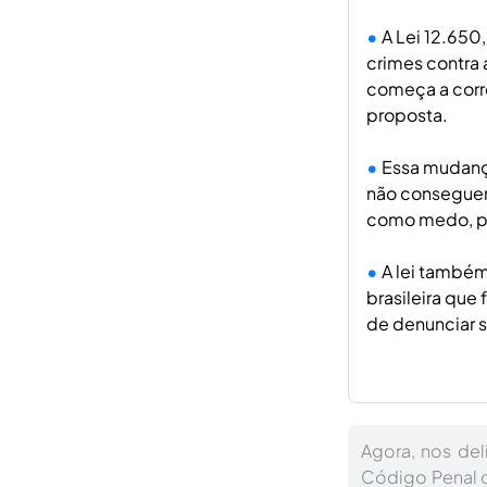
A Lei 12.650
crimes contra 
começa a corre
proposta.
Essa mudança 
não conseguem 
como medo, pr
A lei també
brasileira que 
de denunciar 
Agora, nos del
Código Penal ou