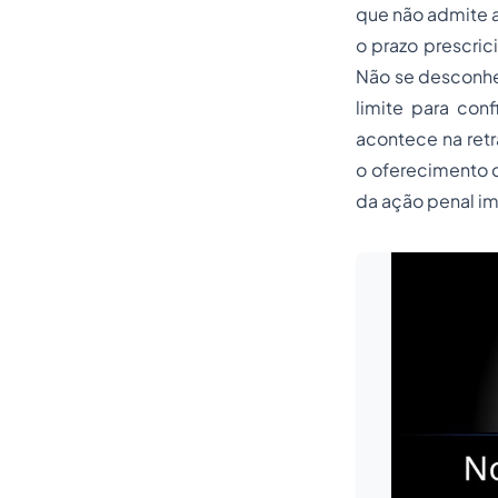
que não admite a
o prazo prescric
Não se desconhe
limite para con
acontece na ret
o oferecimento d
da ação penal im