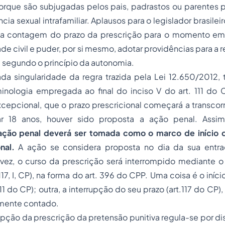
orque são subjugadas pelos pais, padrastos ou parentes p
ia sexual intrafamiliar. Aplausos para o legislador brasile
 da contagem do prazo da prescrição para o momento e
ade civil e puder, por si mesmo, adotar providências para a
 segundo o princípio da autonomia.
ada singularidade da regra trazida pela Lei 12.650/201
inologia empregada ao final do inciso V do art. 111 do 
 excepcional, que o prazo prescricional começará a transcorr
ar 18 anos, houver sido proposta a ação penal. Assim
 ação penal deverá ser tomada como o marco de início
nal.
A ação se considera proposta no dia da sua entra
a vez, o curso da prescrição será interrompido mediante 
 117, I, CP), na forma do art. 396 do CPP. Uma coisa é o iní
111 do CP); outra, a interrupção do seu prazo (art.117 do CP)
amente contado.
rupção da prescrição da pretensão punitiva regula-se por dis