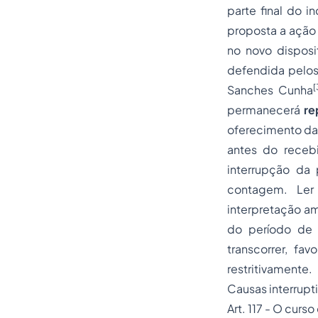
parte final do i
proposta a ação 
no novo disposi
defendida pelos
[
Sanches Cunha
permanecerá
re
oferecimento da 
antes do receb
interrupção da 
contagem. Ler 
interpretação am
do período de 
transcorrer, fav
restritivamente.
Causas interrupt
Art. 117 - O curs