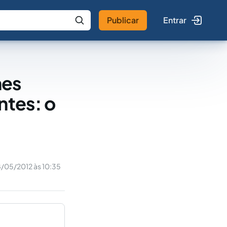
Publicar
Entrar
 IA
Buscar no Jus
mes
ntes: o
/05/2012 às 10:35