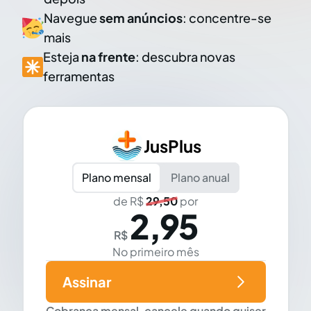
Navegue
sem anúncios
: concentre-se
mais
Esteja
na frente
: descubra novas
ferramentas
JusPlus
Plano mensal
Plano anual
de R$
29,50
por
2,95
R$
No primeiro mês
Assinar
Cobrança mensal, cancele quando quiser