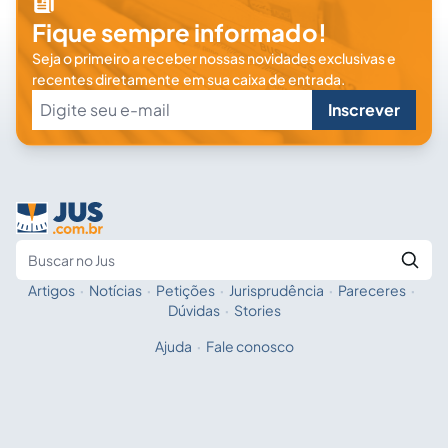
Fique sempre informado!
Seja o primeiro a receber nossas novidades exclusivas e
recentes diretamente em sua caixa de entrada.
Inscrever
Artigos
·
Notícias
·
Petições
·
Jurisprudência
·
Pareceres
·
Fale com a IA
Buscar no Jus
Dúvidas
·
Stories
Ajuda
·
Fale conosco