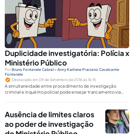
Duplicidade investigatória: Polícia x
Ministério Público
Por
Bruno Fontenele Cabral
e
Anny Karliene Praciano Cavalcante
Fontenele
Destacado em 09 de Setembro de 2016 às 16:15
A simultaneidade entre procedimento de investigação
criminal e inquérito policial pode ensejar trancamento via
habeas corpus. Quando cabe manter só um procedimento?
Ausência de limites claros
ao poder de investigação
do Ministério Público