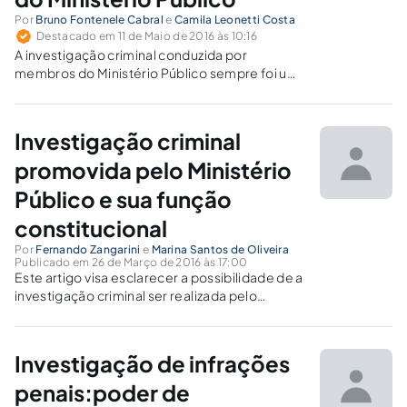
Por
Bruno Fontenele Cabral
e
Camila Leonetti Costa
Destacado em 11 de Maio de 2016 às 10:16
A investigação criminal conduzida por
membros do Ministério Público sempre foi um
tema cercado de inúmeros e calorosos
questionamentos doutrinários, e,
recentemente, a questão foi admitida pelo
Investigação criminal
Plenário do Supremo Tribunal Federal (RE
593.727).
promovida pelo Ministério
Público e sua função
constitucional
Por
Fernando Zangarini
e
Marina Santos de Oliveira
Publicado em 26 de Março de 2016 às 17:00
Este artigo visa esclarecer a possibilidade de a
investigação criminal ser realizada pelo
Ministério Público, trazendo-se como
elementos de confirmação a doutrina, as
vantagens promovidas por esta investigação e
Investigação de infrações
os posicionamentos proferidos pelo STF.
penais:poder de