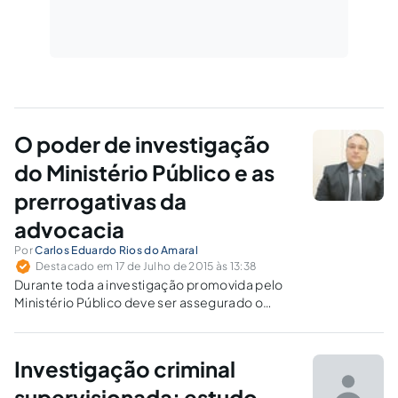
O poder de investigação
do Ministério Público e as
prerrogativas da
advocacia
Por
Carlos Eduardo Rios do Amaral
Destacado em 17 de Julho de 2015 às 13:38
Durante toda a investigação promovida pelo
Ministério Público deve ser assegurado o
amplo e irrestrito acesso aos autos pelo
cidadão investigado e seu advogado
constituído. Analisa-se o importantíssimo
Investigação criminal
Recurso Extraordinário 593.727/STF.
supervisionada: estudo