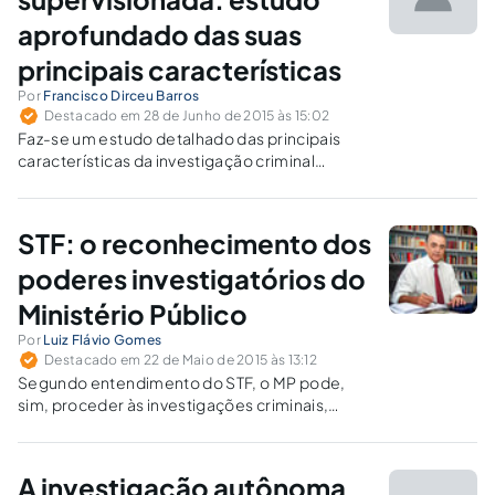
aprofundado das suas
principais características
Por
Francisco Dirceu Barros
Destacado em 28 de Junho de 2015 às 15:02
Faz-se um estudo detalhado das principais
características da investigação criminal
supervisionada judicialmente.
STF: o reconhecimento dos
poderes investigatórios do
Ministério Público
Por
Luiz Flávio Gomes
Destacado em 22 de Maio de 2015 às 13:12
Segundo entendimento do STF, o MP pode,
sim, proceder às investigações criminais,
ganhando novo rumo a antiga discussão
doutrinária e jurisprudencial sobre o tema.
Faz-se, aqui, uma análise crítica e
A investigação autônoma
apontamentos históricos acerca dos poderes