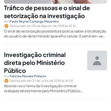
Tráfico de pessoas e o sinal de
setorização na investigação
Por
Paulo Reyner Camargo Mousinho
Destacado em 06 de Agosto de 2018 às 10:15
O sinal de setorização possibilita à polícia saber a localização
do usuário de determinado aparelho celular. Examinam-se
as normas de requisição e uso dessa ferramenta de
investigação.
Investigação criminal
direta pelo Ministério
Público
Por
Péricles Manske Pinheiro
Destacado em 23 de Julho de 2018 às 16:00
Aborda-se o tema da investigação criminal
realizada diretamente pelo Ministério Público,
analisando o assunto nas perspectivas do
direito comparado, do ordenamento jurídico-
normativo brasileiro, da jurisprudência e,
ainda, à luz de questões práticas.