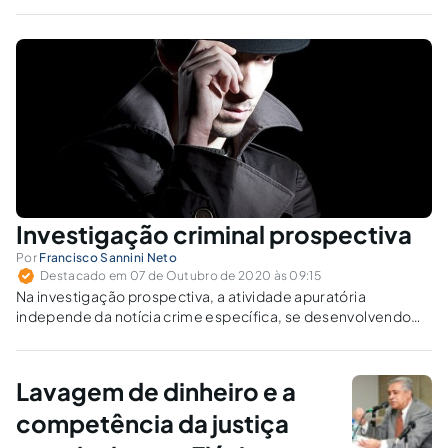
exercício dessa atribuição. Sugere-se a criação de um
modelo colaborativo entre a Polícia Judiciária e os GAECOs.
Investigação criminal prospectiva
Por
Francisco Sannini Neto
Destacado em 07 de Outubro de 2020 às 09:15
Na investigação prospectiva, a atividade apuratória
independe da notícia crime específica, se desenvolvendo
com a finalidade de coletar dados que possam indicar uma
provável (embora incerta) infração penal, ou identificar sua
ocorrência embrionária.
Lavagem de dinheiro e a
competência da justiça