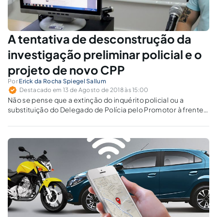
A tentativa de desconstrução da
investigação preliminar policial e o
projeto de novo CPP
Por
Erick da Rocha Spiegel Sallum
Destacado em 13 de Agosto de 2018 às 15:00
Não se pense que a extinção do inquérito policial ou a
substituição do Delegado de Polícia pelo Promotor à frente
da investigação irá gerar qualquer ganho de eficiência. O
único resultado dessa reforma será ainda mais ruído no fluxo
de trabalho entre Polícia Judiciária e Ministério Público.