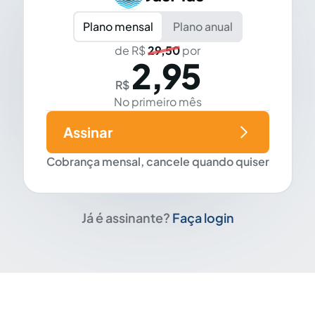
Plano mensal
Plano anual
de R$
29,50
por
2,95
R$
No primeiro mês
Assinar
Cobrança mensal, cancele quando quiser
Já é assinante?
Faça login