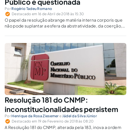
Público é questionada
Por
Rogério Tadeu Romano
Destacado em 16 de Abril de 2018 às 15:30
O papel da resolução abrange matéria interna corporis que
não pode suplantar a esfera da abstratividade, da coerção,
que são típicas da lei, especialmente em matéria penal e
processual penal.
Resolução 181 do CNMP:
inconstitucionalidades persistem
Por
Henrique da Rosa Ziesemer
e
Jádel da Silva Júnior
Destacado em 19 de Fevereiro de 2018 às 08:20
A Resolução 181 do CNMP, alterada pela 183, inova a ordem