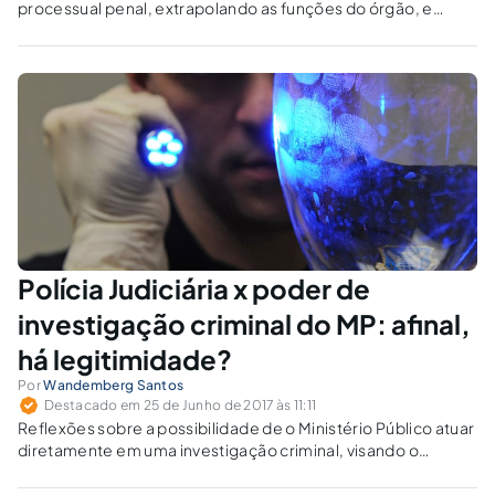
processual penal, extrapolando as funções do órgão, e
aguarda decreto de inconstitucionalidade pelo STF.
Polícia Judiciária x poder de
investigação criminal do MP: afinal,
há legitimidade?
Por
Wandemberg Santos
Destacado em 25 de Junho de 2017 às 11:11
Reflexões sobre a possibilidade de o Ministério Público atuar
diretamente em uma investigação criminal, visando o
combate enérgico à criminalidade, em contraponto aos
posicionamentos desfavoráveis, principalmente por parte