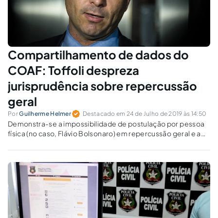
Compartilhamento de dados do
COAF: Toffoli despreza
jurisprudência sobre repercussão
geral
Por
Guilherme Helmer
Destacado em 24 de Julho de 2019 às 14:50
Demonstra-se a impossibilidade de postulação por pessoa
física (no caso, Flávio Bolsonaro) em repercussão geral e a
necessidade de congruência entre a demanda original, o
tema e a decisão da Corte, o que também foi desrespeitado
por Dias Toffoli no caso COAF.