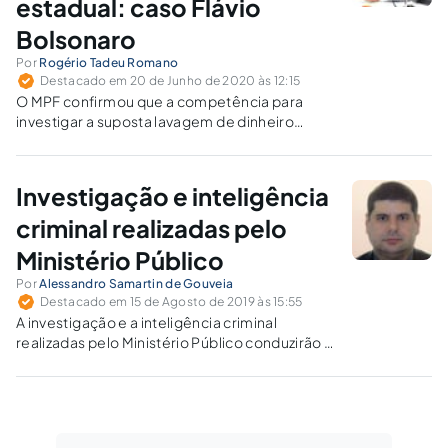
estadual: caso Flávio
Bolsonaro
Por
Rogério Tadeu Romano
Destacado em 20 de Junho de 2020 às 12:15
O MPF confirmou que a competência para
investigar a suposta lavagem de dinheiro
cometida pelo senador Flávio Bolsonaro, em
transações imobiliárias, é do MP estadual do
Rio de Janeiro. Por quê?
Investigação e inteligência
criminal realizadas pelo
Ministério Público
Por
Alessandro Samartin de Gouveia
Destacado em 15 de Agosto de 2019 às 15:55
A investigação e a inteligência criminal
realizadas pelo Ministério Público conduzirão o
combate à corrupção e à criminalidade a níveis
de resolutividade e excelência atualmente
impensados.