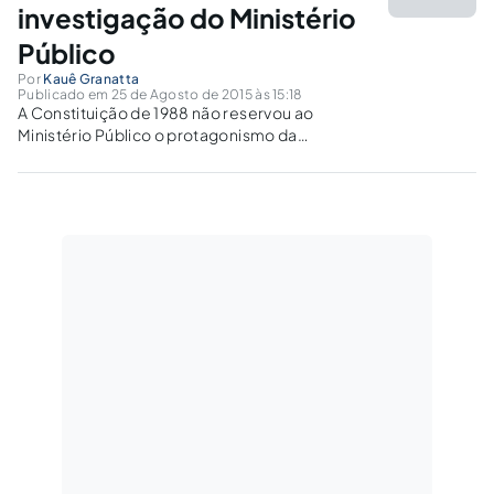
investigação do Ministério
Público
Por
Kauê Granatta
Publicado em 25 de Agosto de 2015 às 15:18
A Constituição de 1988 não reservou ao
Ministério Público o protagonismo da
investigação criminal, não se verificando tal
competência em norma constitucional
expressa, a qual foi conferida às polícias
judiciárias, em que pese a recente decisão
STF.