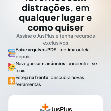
distrações
, em
qualquer lugar
e
como quiser
Assine o JusPlus e tenha recursos
exclusivos
Baixe
arquivos PDF
: imprima ou leia
depois
Navegue
sem anúncios
: concentre-se
mais
Esteja
na frente
: descubra novas
ferramentas
JusPlus