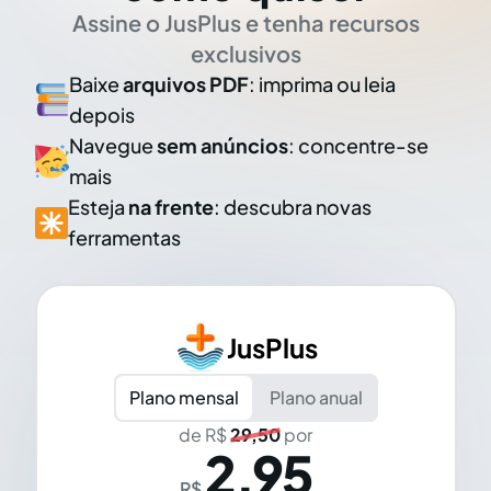
Assine o JusPlus e tenha recursos
exclusivos
Baixe
arquivos PDF
: imprima ou leia
depois
Navegue
sem anúncios
: concentre-se
mais
Esteja
na frente
: descubra novas
ferramentas
JusPlus
Plano mensal
Plano anual
de R$
29,50
por
2,95
R$