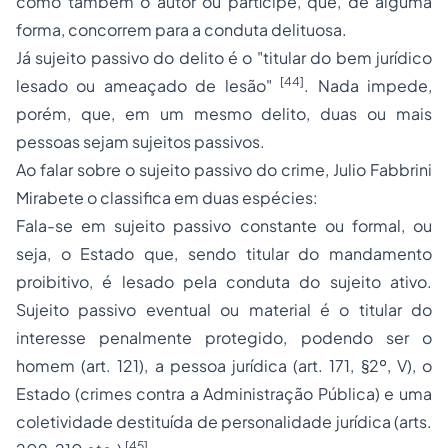
como também o autor ou partícipe, que, de alguma
forma, concorrem para a conduta delituosa.
Já sujeito passivo do delito é o "titular do bem jurídico
[44]
lesado ou ameaçado de lesão"
. Nada impede,
porém, que, em um mesmo delito, duas ou mais
pessoas sejam sujeitos passivos.
Ao falar sobre o sujeito passivo do crime, Julio Fabbrini
Mirabete o classifica em duas espécies:
Fala-se em sujeito passivo
constante
ou
formal
, ou
seja, o Estado que, sendo titular do mandamento
proibitivo, é lesado pela conduta do sujeito ativo.
Sujeito passivo
eventual
ou
material
é o titular do
interesse penalmente protegido, podendo ser o
homem (art. 121), a pessoa jurídica (art. 171, §2º, V), o
Estado (crimes contra a Administração Pública) e uma
coletividade destituída de personalidade jurídica (arts.
[45]