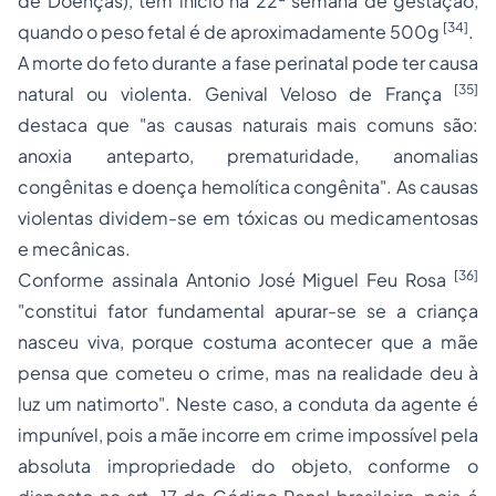
de Doenças), tem início na 22ª semana de gestação,
[34]
quando o peso fetal é de aproximadamente 500g
.
A morte do feto durante a fase perinatal pode ter causa
[35]
natural ou violenta. Genival Veloso de França
destaca que "as causas naturais mais comuns são:
anoxia anteparto, prematuridade, anomalias
congênitas e doença hemolítica congênita". As causas
violentas dividem-se em
tóxicas
ou
medicamentosas
e
mecânicas
.
[36]
Conforme assinala Antonio José Miguel Feu Rosa
"constitui fator fundamental apurar-se se a criança
nasceu viva, porque costuma acontecer que a mãe
pensa que cometeu o crime, mas na realidade deu à
luz um natimorto". Neste caso, a conduta da agente é
impunível, pois a mãe incorre em crime impossível pela
absoluta impropriedade do objeto, conforme o