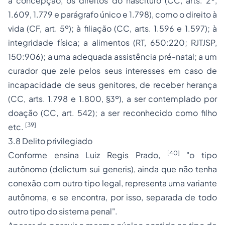
a concepção, os direitos do nascituro (CC, arts. 2º,
1.609, 1.779 e parágrafo único e 1.798), como o direito à
vida (CF, art. 5º); à filiação (CC, arts. 1.596 e 1.597); à
integridade física; a alimentos (RT, 650:220; RJTJSP,
150:906); a uma adequada assistência pré-natal; a um
curador que zele pelos seus interesses em caso de
incapacidade de seus genitores, de receber herança
(CC, arts. 1.798 e 1.800, §3º), a ser contemplado por
doação (CC, art. 542); a ser reconhecido como filho
[39]
etc.
3.8 Delito privilegiado
[40]
Conforme ensina Luiz Regis Prado,
"o tipo
autônomo (
delictum sui generis
), ainda que não tenha
conexão com outro tipo legal, representa uma variante
autônoma, e se encontra, por isso, separada de todo
outro tipo do sistema penal".