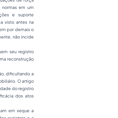
as normas em um
ções e suporte
a visto antes na
dem por demais o
mente, não incide
uem seu registro
 uma reconstrução
o, dificultando a
iliário. O artigo
edade do registro
ficácia dos atos
ocam em xeque a
os registros e a