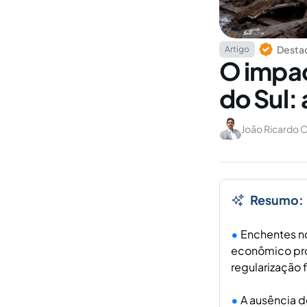
Destaq
Artigo
O impac
do Sul:
João Ricardo C
Resumo:
Enchentes no
econômico pro
regularização f
A ausência d