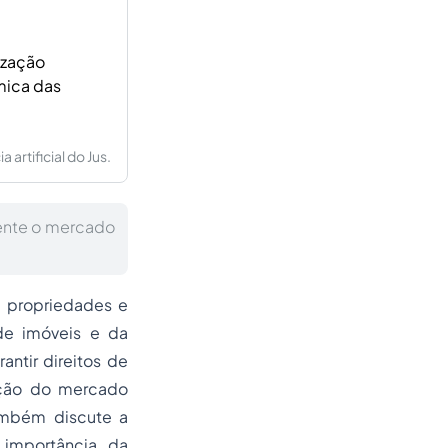
ização
mica das
artificial do Jus.
mente o mercado
e propriedades e
de imóveis e da
antir direitos de
zação do mercado
Também discute a
 importância da