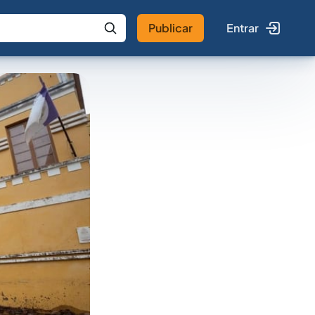
Publicar
Entrar
 IA
Buscar no Jus