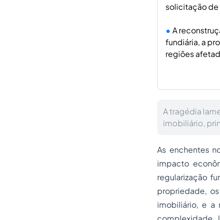
solicitação d
A reconstruç
fundiária, a p
regiões afetad
A tragédia lam
imobiliário, pr
As enchentes no
impacto econôm
regularização fu
propriedade, os
imobiliário, e 
complexidade l