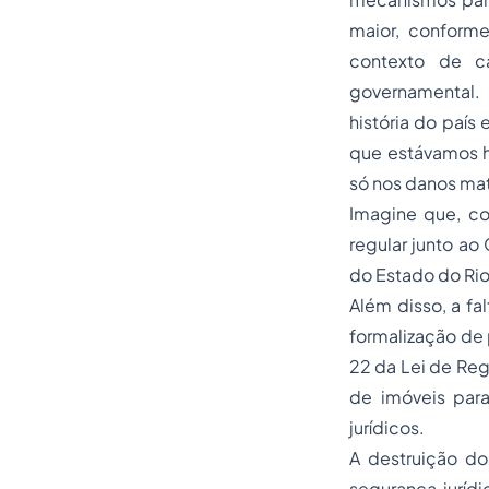
maior, conform
contexto de c
governamental. 
história do país
que estávamos ha
só nos danos mat
Imagine que, co
regular junto ao
do Estado do Rio
Além disso, a fa
formalização de 
22 da Lei de Reg
de imóveis para
jurídicos.
A destruição d
segurança juríd