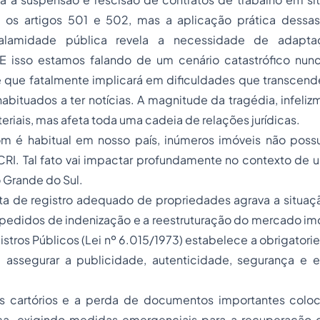
e os artigos 501 e 502, mas a aplicação prática dess
alamidade pública revela a necessidade de adapta
E isso estamos falando de um cenário catastrófico nunc
 e que fatalmente implicará em dificuldades que transcen
bituados a ter notícias. A magnitude da tragédia, infeliz
eriais, mas afeta toda uma cadeia de relações jurídicas.
m é habitual em nosso país, inúmeros imóveis não poss
 CRI. Tal fato vai impactar profundamente no contexto de
 Grande do Sul.
lta de registro adequado de propriedades agrava a situaçã
pedidos de indenização e a reestruturação do mercado imob
istros Públicos (Lei nº 6.015/1973) estabelece a obrigatori
 assegurar a publicidade, autenticidade, segurança e e
os cartórios e a perda de documentos importantes col
ica, exigindo medidas emergenciais para a recuperação d