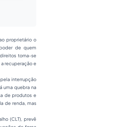
ao proprietário o
o poder de quem
ireitos torna-se
a a recuperação e
pela interrupção
há uma quebra na
ta de produtos e
da de renda, mas
alho (CLT), prevê
tuações de força