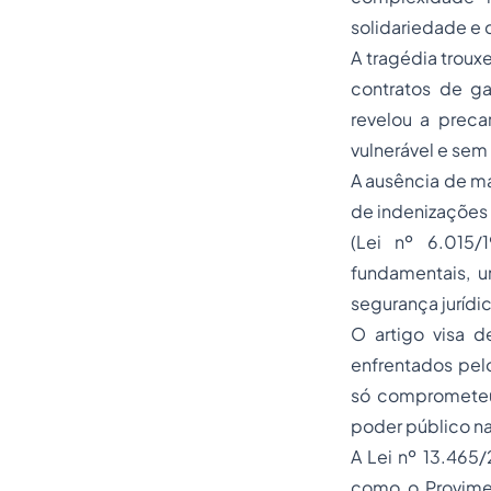
solidariedade e 
A tragédia troux
contratos de gav
revelou a preca
vulnerável e sem 
A ausência de ma
de indenizações 
(Lei nº 6.015/
fundamentais, u
segurança jurídic
O artigo visa d
enfrentados pel
só comprometeu 
poder público na
A Lei nº 13.465/
como o Provimen