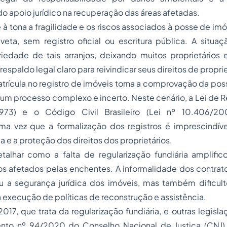
do apoio jurídico na recuperação das áreas afetadas.
e à tona a fragilidade e os riscos associados à posse de i
eta, sem registro oficial ou escritura pública. A situaç
riedade de tais arranjos, deixando muitos proprietário
respaldo legal claro para reivindicar seus direitos de propr
trícula no registro de imóveis torna a comprovação da poss
um processo complexo e incerto. Neste cenário, a Lei de R
1973) e o Código Civil Brasileiro (Lei nº 10.406/2
ma vez que a formalização dos registros é imprescindível
a e a proteção dos direitos dos proprietários.
etalhar como a falta de regularização fundiária amplifi
os afetados pelas enchentes. A informalidade dos contrat
a segurança jurídica dos imóveis, mas também dificul
 execução de políticas de reconstrução e assistência.
2017, que trata da regularização fundiária, e outras legisla
to nº 94/2020 do Conselho Nacional de Justiça (CNJ),