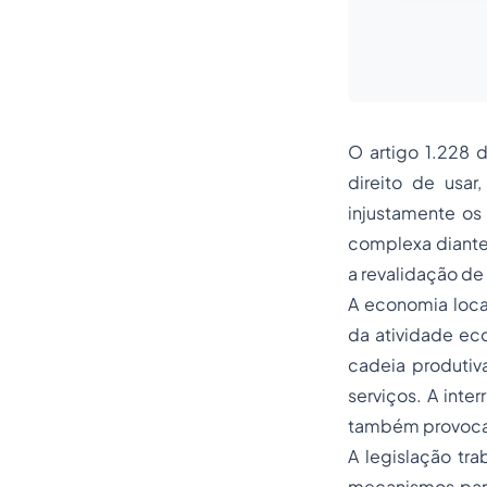
O artigo 1.228 d
direito de usa
injustamente os 
complexa diante 
a revalidação de
A economia loca
da atividade ec
cadeia produtiv
serviços. A int
também provoca 
A legislação tra
mecanismos para