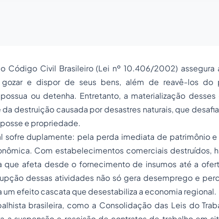
o Código Civil Brasileiro (Lei nº 10.406/2002) assegura 
r, gozar e dispor de seus bens, além de reavê-los d
possua ou detenha. Entretanto, a materialização desses d
da destruição causada por desastres naturais, que desafi
 posse e propriedade.
l sofre duplamente: pela perda imediata de patrimônio e 
onômica. Com estabelecimentos comerciais destruídos, 
a que afeta desde o fornecimento de insumos até a ofer
errupção dessas atividades não só gera desemprego e per
um efeito cascata que desestabiliza a economia regional.
balhista brasileira, como a Consolidação das Leis do Trab
 a suspensão e rescisão de contratos de trabalho em si