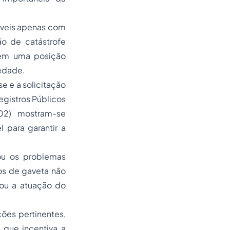
móveis apenas com
ão de catástrofe
s em uma posição
iedade.
e e a solicitação
egistros Públicos
002) mostram-se
 para garantir a
cou os problemas
os de gaveta não
tou a atuação do
ções pertinentes,
 que incentiva a