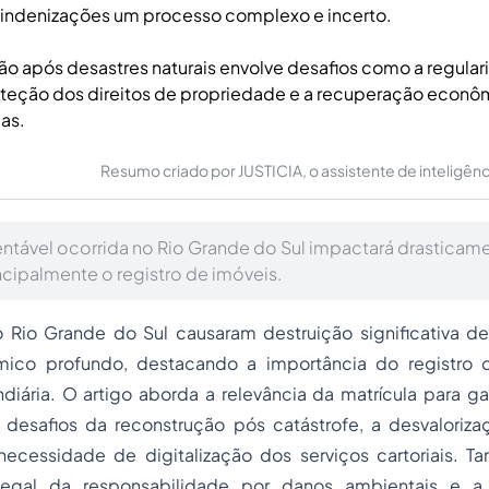
e indenizações um processo complexo e incerto.
ão após desastres naturais envolve desafios como a regular
roteção dos direitos de propriedade e a recuperação econô
as.
Resumo criado por JUSTICIA, o assistente de inteligência 
entável ocorrida no Rio Grande do Sul impactará drastica
incipalmente o registro de imóveis.
 Rio Grande do Sul causaram destruição significativa d
ico profundo, destacando a importância do registro 
ndiária. O artigo aborda a relevância da matrícula para gar
 desafios da reconstrução pós catástrofe, a desvalori
a necessidade de digitalização dos serviços cartoriais. 
egal da responsabilidade por danos ambientais e a