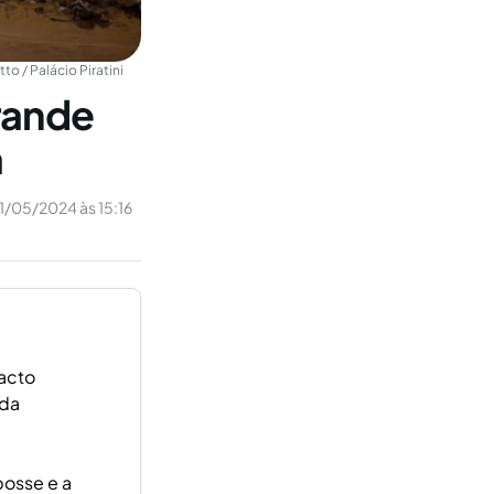
to / Palácio Piratini
rande
a
1/05/2024 às 15:16
pacto
 da
posse e a