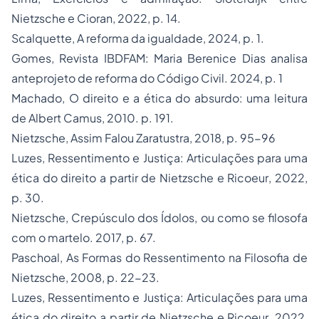
Nietzsche e Cioran,
2022, p. 14.
Scalquette,
A reforma da igualdade
, 2024, p. 1.
Gomes, Revista IBDFAM:
Maria Berenice Dias analisa
anteprojeto de reforma do Código Civil
. 2024, p. 1
Machado,
O direito e a ética do absurdo: uma leitura
de Albert Camus
, 2010. p. 191.
Nietzsche,
Assim Falou Zaratustra
, 2018, p. 95-96
Luzes,
Ressentimento e Justiça: Articulações para uma
ética do direito a partir de Nietzsche e Ricoeur
, 2022,
p. 30.
Nietzsche,
Crepúsculo dos Ídolos, ou como se filosofa
com o martelo
. 2017, p. 67.
Paschoal,
As Formas do Ressentimento na Filosofia de
Nietzsche
, 2008, p. 22-23.
Luzes,
Ressentimento e Justiça: Articulações para uma
ética do direito a partir de Nietzsche e Ricoeur
, 2022,