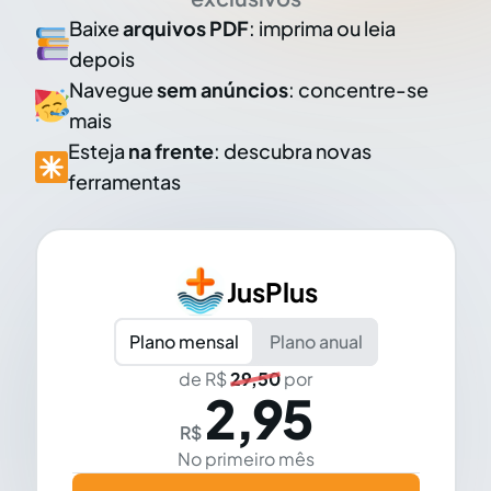
Baixe
arquivos PDF
: imprima ou leia
depois
Navegue
sem anúncios
: concentre-se
mais
Esteja
na frente
: descubra novas
ferramentas
JusPlus
Plano mensal
Plano anual
de R$
29,50
por
2,95
R$
No primeiro mês