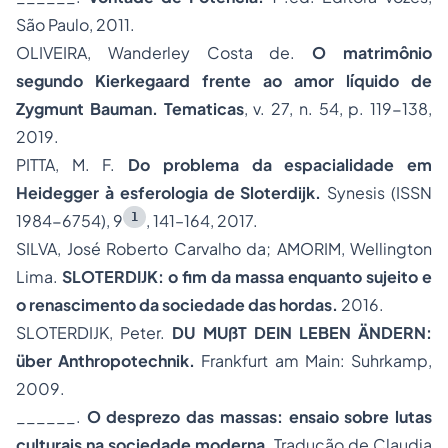
São Paulo, 2011.
OLIVEIRA, Wanderley Costa de.
O matrimônio
segundo Kierkegaard frente ao amor líquido de
Zygmunt Bauman.
Tematicas
, v. 27, n. 54, p. 119-138,
2019.
PITTA, M. F.
Do problema da espacialidade em
Heidegger à esferologia de Sloterdijk.
Synesis (ISSN
1
1984-6754), 9
, 141–164, 2017.
SILVA, José Roberto Carvalho da; AMORIM, Wellington
Lima.
SLOTERDIJK: o fim da massa enquanto sujeito e
o renascimento da sociedade das hordas.
2016.
SLOTERDIJK, Peter.
DU MUßT DEIN LEBEN ÄNDERN:
über Anthropotechnik.
Frankfurt am Main: Suhrkamp,
2009.
______.
O desprezo das massas: ensaio sobre lutas
culturais na sociedade moderna
. Tradução de Claudia