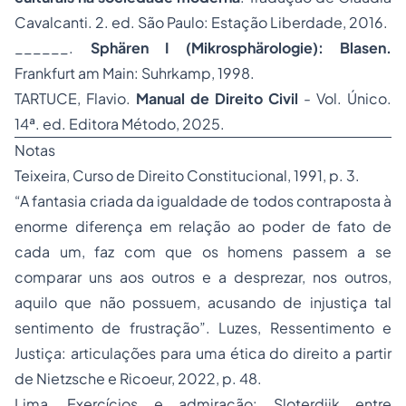
Cavalcanti. 2. ed. São Paulo: Estação Liberdade, 2016.
______.
Sphären I (Mikrosphärologie): Blasen.
Frankfurt am Main: Suhrkamp, 1998.
TARTUCE, Flavio.
Manual de Direito Civil
- Vol. Único.
14ª. ed. Editora Método, 2025.
Notas
Teixeira,
Curso de Direito Constituciona
l, 1991, p. 3.
“A fantasia criada da igualdade de todos contraposta à
enorme diferença em relação ao poder de fato de
cada um, faz com que os homens passem a se
comparar uns aos outros e a desprezar, nos outros,
aquilo que não possuem, acusando de injustiça tal
sentimento de frustração”. Luzes,
Ressentimento e
Justiça: articulações para uma ética do direito a partir
de Nietzsche e Ricoeur,
2022, p. 48.
Lima,
Exercícios e admiração: Sloterdijk entre