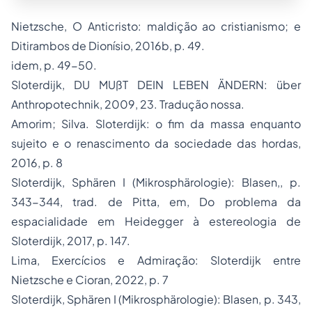
Nietzsche,
O Anticristo: maldição ao cristianismo
;
e
Ditirambos de Dionísio
, 2016b, p. 49.
idem, p. 49-50.
Sloterdijk,
DU MUßT DEIN LEBEN ÄNDERN: über
Anthropotechnik
, 2009, 23. Tradução nossa.
Amorim; Silva.
Sloterdijk: o fim da massa enquanto
sujeito e o renascimento da sociedade das hordas
,
2016, p. 8
Sloterdijk,
Sphären I (Mikrosphärologie): Blasen
,, p.
343-344, trad. de Pitta, em,
Do problema da
espacialidade em Heidegger à estereologia de
Sloterdijk,
2017, p. 147.
Lima,
Exercícios e Admiração: Sloterdijk entre
Nietzsche e Cioran
, 2022, p. 7
Sloterdijk,
Sphären I (Mikrosphärologie): Blase
n, p. 343,