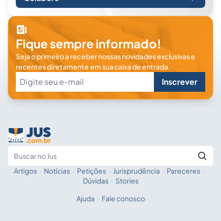
Fique sempre informado!
Seja o primeiro a receber nossas novidades exclusivas e
recentes diretamente em sua caixa de entrada.
Inscrever
Artigos
·
Notícias
·
Petições
·
Jurisprudência
·
Pareceres
·
Fale com a IA
Buscar no Jus
Dúvidas
·
Stories
Ajuda
·
Fale conosco