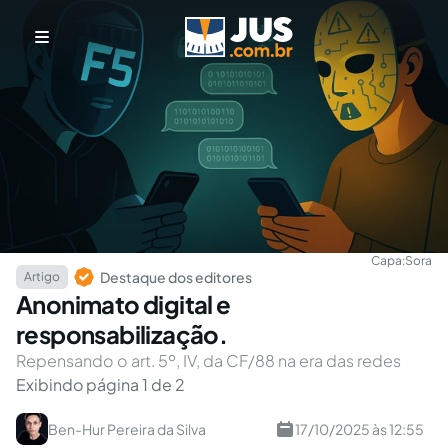
Capa:
Sora
Destaque dos editores
Artigo
Anonimato digital e
responsabilização.
Repensando o art. 5º, IV, da CF/88 na era das redes
Exibindo página 1 de 2
Ben-Hur Pereira da Silva
17/10/2025 às 12:55