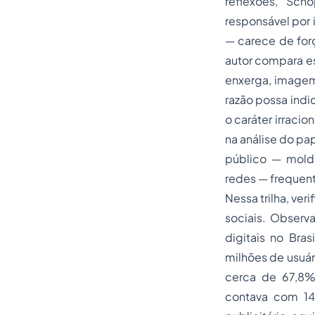
reflexões, Sc
responsável por 
— carece de forç
autor compara es
enxerga, imagem 
razão possa indi
o caráter irraci
na análise do pa
público — mold
redes — frequent
Nessa trilha, ve
sociais. Observ
digitais no Bras
milhões de usuár
cerca de 67,8
contava com 14