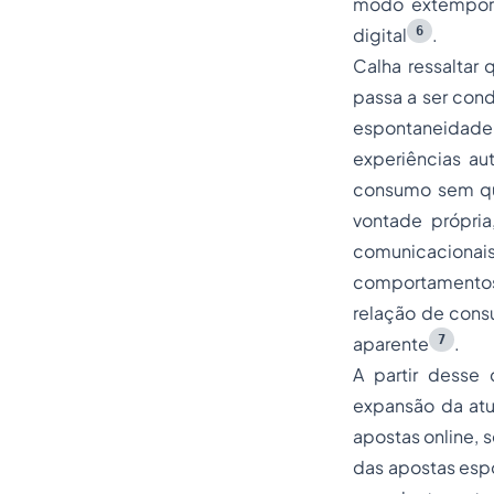
modo extemporâ
6
digital
.
Calha ressaltar 
passa a ser con
espontaneidade
experiências au
consumo sem que
vontade própria
comunicaciona
comportamentos 
relação de cons
7
aparente
.
A partir desse 
expansão da atu
apostas online, 
das apostas espo