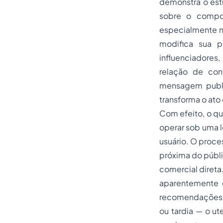
demonstra o est
sobre o compor
especialmente no
modifica sua 
influenciadore
relação de conf
mensagem public
transforma o ato
Com efeito, o qu
operar sob uma l
usuário. O proce
próxima do públ
comercial direta
aparentemente e
recomendações d
ou tardia — o ut