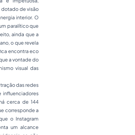
a e impetuosa,
 dotado de visão
ergia interior. O
m paralítico que
ito, ainda que a
ano, o que revela
ófica encontra eco
 que a vontade do
ismo visual das
etração das redes
 influenciadores
 há cerca de 144
que corresponde a
 que o Instagram
enta um alcance