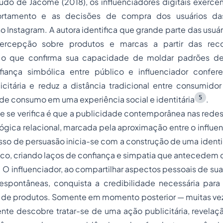
udo de Jacomé (2018), os influenciadores digitais exerce
tamento e as decisões de compra dos usuários das 
 Instagram. A autora identifica que grande parte das usuár
percepção sobre produtos e marcas a partir das re
s, o que confirma sua capacidade de moldar padrões d
iança simbólica entre público e influenciador confer
itária e reduz a distância tradicional entre consumido
5
 de consumo em uma experiência social e identitária
.
e se verifica é que a publicidade contemporânea nas redes
ógica relacional, marcada pela aproximação entre o influenc
sso de persuasão inicia-se com a construção de uma ident
ico, criando laços de confiança e simpatia que antecedem
. O influenciador, ao compartilhar aspectos pessoais de sua 
spontâneas, conquista a credibilidade necessária para l
e produtos. Somente em momento posterior — muitas veze
ente descobre tratar-se de uma ação publicitária, revela