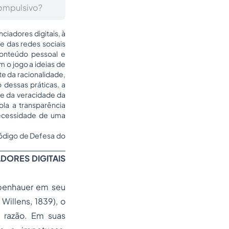
compulsivo?
ciadores digitais, à
 das redes sociais
conteúdo pessoal e
m o jogo a ideias de
e da racionalidade,
dessas práticas, a
o e da veracidade da
la a transparência
ecessidade de uma
 Código de Defesa do
DORES DIGITAIS
hopenhauer em seu
 Willens
, 1839), o
 razão. Em suas