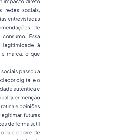
m impacto direto
redes sociais,
ias entrevistadas
comendações de
e consumo. Essa
e legitimidade à
r e marca, o que
 sociais passou a
iador digital e o
idade autêntica e
 qualquer menção
rotina e opiniões
egitimar futuras
s de forma sutil
ção que ocorre de