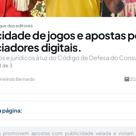
ue dos editores
cidade de jogos e apostas p
iadores digitais.
os e jurídicos à luz do Código de Defesa do Con
1 de 3
rmelindo Bernardo
20
a página:
res promovem apostas com publicidade velada e viola