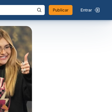
Publicar
Entrar
 IA
Buscar no Jus