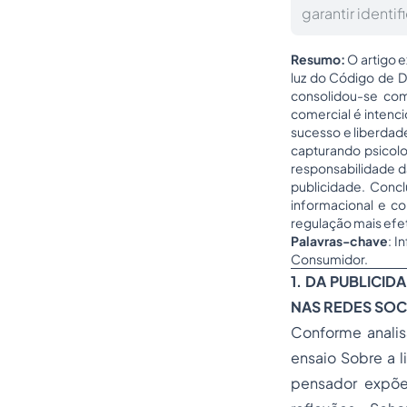
garantir ident
Resumo:
O artigo e
luz do Código de 
consolidou-se com
comercial é intenci
sucesso e liberdad
capturando psicolo
responsabilidade da
publicidade. Conc
informacional e 
regulação mais efet
Palavras-chave
: I
Consumidor.
1. DA PUBLICID
NAS REDES SOC
Conforme analisa
ensaio
Sobre a 
pensador expõe