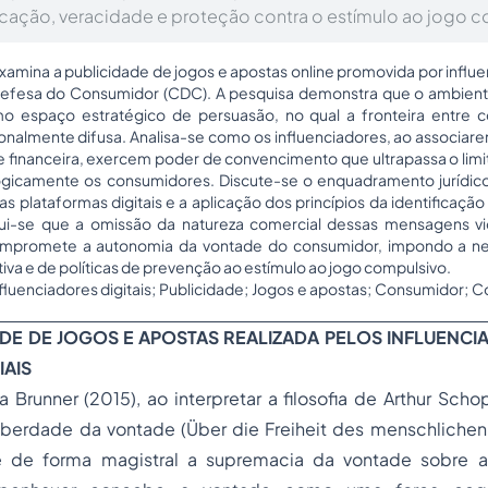
ificação, veracidade e proteção contra o estímulo ao jogo 
xamina a publicidade de jogos e apostas online promovida por influen
Defesa do Consumidor (CDC). A pesquisa demonstra que o ambiente
o espaço estratégico de persuasão, no qual a fronteira entre 
onalmente difusa. Analisa-se como os influenciadores, ao associare
e financeira, exercem poder de convencimento que ultrapassa o limit
gicamente os consumidores. Discute-se o enquadramento jurídico 
s plataformas digitais e a aplicação dos princípios da identificaçã
lui-se que a omissão da natureza comercial dessas mensagens vio
compromete a autonomia da vontade do consumidor, impondo a n
iva e de políticas de prevenção ao estímulo ao jogo compulsivo.
nfluenciadores digitais; Publicidade; Jogos e apostas; Consumidor;
ADE DE JOGOS E APOSTAS REALIZADA PELOS INFLUENCIA
IAIS
 Brunner (2015), ao interpretar a filosofia de Arthur Sc
liberdade da vontade
(
Über die Freiheit des menschlichen
 de forma magistral a supremacia da vontade sobre a