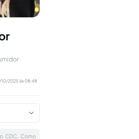
or
sumidor
/10/2025 às 08:48
m o CDC. Como