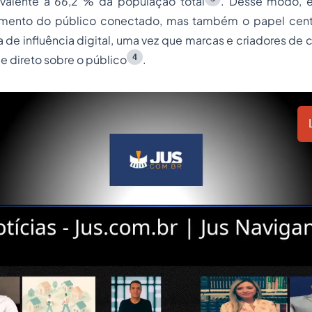
uivalente a 66,2 % da população total
. Desse modo, e
imento do público conectado, mas também o papel centr
de influência digital, uma vez que marcas e criadores de
4
e direto sobre o público
.