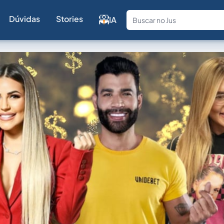
Dúvidas
Stories
IA
Fale com a