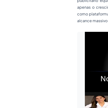
publicitário eq
apenas o cresc
como plataforma 
alcance massivo 