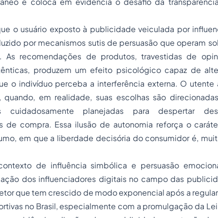
neo e coloca em evidência o desafio da transparência
que o usuário exposto à publicidade veiculada por influen
duzido por mecanismos sutis de persuasão que operam so
. As recomendações de produtos, travestidas de opin
tênticas, produzem um efeito psicológico capaz de alt
 o indivíduo perceba a interferência externa. O utente a
, quando, em realidade, suas escolhas são direcionadas
is cuidadosamente planejadas para despertar des
de compra. Essa ilusão de autonomia reforça o caráte
umo, em que a liberdade decisória do consumidor é, muit
contexto de influência simbólica e persuasão emocion
ação dos influenciadores digitais no campo das publici
setor que tem crescido de modo exponencial após a regula
rtivas no Brasil, especialmente com a promulgação da Lei