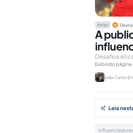
Destaq
Artigo
A publi
influenc
Desafios étic
Exibindo página 
João Carlos E
Leia nest
Influenciado