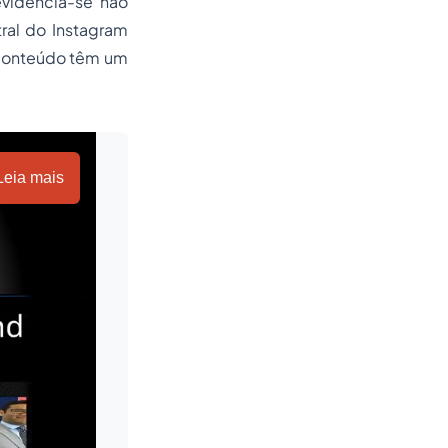
videncia-se não
al do Instagram
 conteúdo têm um
Leia mais