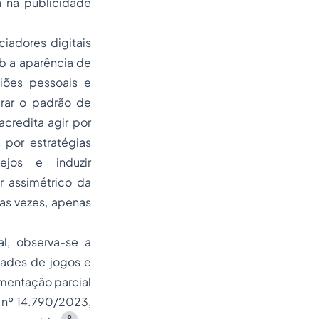
 na publicidade
ciadores digitais
b a aparência de
iões pessoais e
erar o padrão de
credita agir por
 por estratégias
ejos e induzir
r assimétrico da
as vezes, apenas
al, observa-se a
dades de jogos e
mentação parcial
 nº 14.790/2023,
8