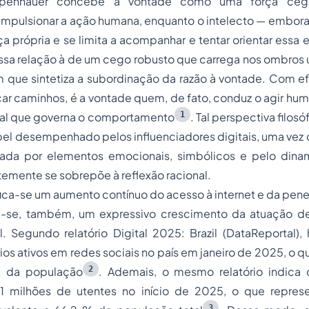
hopenhauer concebe a vontade como uma força ceg
impulsionar a ação humana, enquanto o intelecto — embora
a própria e se limita a acompanhar e tentar orientar essa en
sa relação à de um cego robusto que carrega nos ombros u
que sintetiza a subordinação da razão à vontade. Com efe
car caminhos, é a vontade quem, de fato, conduz o agir hum
1
onal que governa o comportamento
. Tal perspectiva filos
pel desempenhado pelos influenciadores digitais, uma vez
ada por elementos emocionais, simbólicos e pelo dinam
emente se sobrepõe à reflexão racional.
rifica-se um aumento contínuo do acesso à internet e da pen
a-se, também, um expressivo crescimento da atuação de
il. Segundo relatório
Digital 2025: Brazil
(DataReportal),
ios ativos em redes sociais no país em janeiro de 2025, o 
2
% da população
. Ademais, o mesmo relatório indica
1 milhões de utentes no início de 2025, o que repres
3