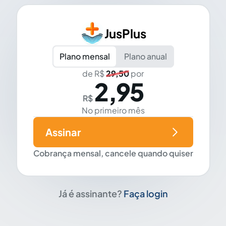
JusPlus
Plano mensal
Plano anual
de R$
29,50
por
2,95
R$
No primeiro mês
Assinar
Cobrança mensal, cancele quando quiser
Já é assinante?
Faça login