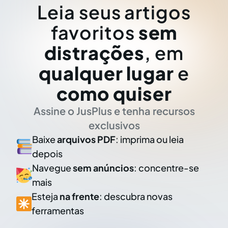
Leia seus artigos
favoritos
sem
distrações
, em
qualquer lugar
e
como quiser
Assine o JusPlus e tenha recursos
exclusivos
Baixe
arquivos PDF
: imprima ou leia
depois
Navegue
sem anúncios
: concentre-se
mais
Esteja
na frente
: descubra novas
ferramentas