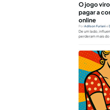
O jogo vir
pagar a con
online
Por
Adilson Furlani
e
De um lado, influ
perderam mais do q
de quem lucrou com