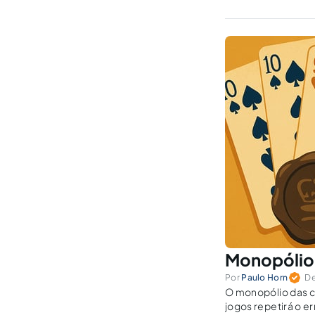
Monopólio 
Por
Paulo Horn
De
O monopólio das ca
jogos repetirá o e