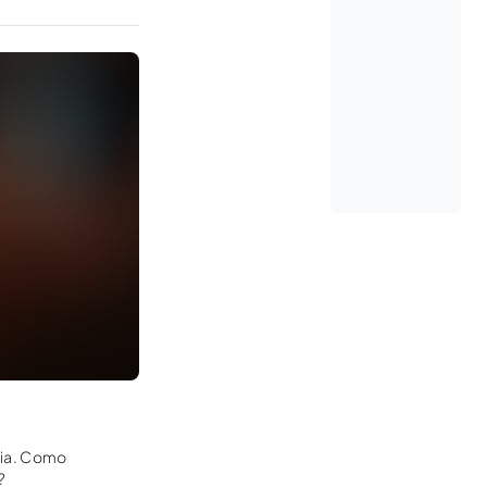
nia. Como
?