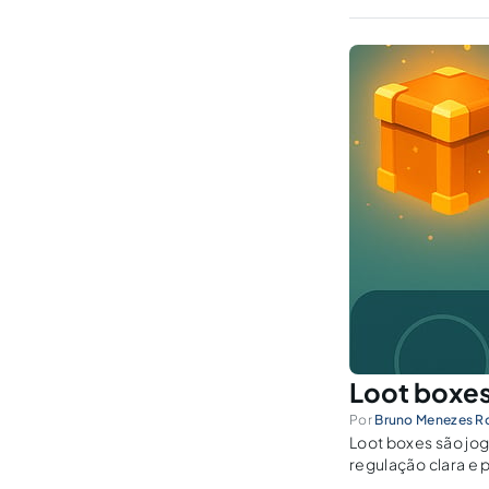
Loot boxes
Por
Bruno Menezes R
Loot boxes são jo
regulação clara e 