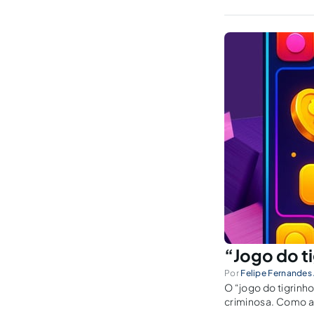
“Jogo do t
Por
Felipe Fernandes
O “jogo do tigrinh
criminosa. Como apl