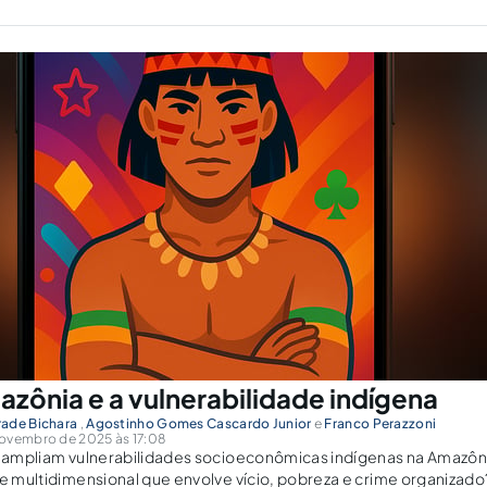
azônia e a vulnerabilidade indígena
ade Bichara
,
Agostinho Gomes Cascardo Junior
e
Franco Perazzoni
ovembro de 2025 às 17:08
is ampliam vulnerabilidades socioeconômicas indígenas na Amazô
se multidimensional que envolve vício, pobreza e crime organizado