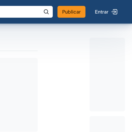
Publicar
Entrar
 IA
Buscar no Jus