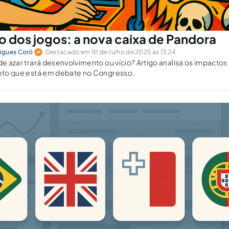
o dos jogos: a nova caixa de Pandora
igues Coró
Destacado em 10 de Julho de 2025 às 13:24
de azar trará desenvolvimento ou vício? Artigo analisa os impactos 
ojeto que está em debate no Congresso.