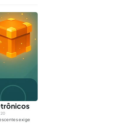
etrônicos
:20
lescentes exige