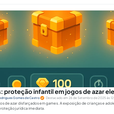
: proteção infantil em jogos de azar el
odrigues Gomes de Castro
Destacado em 26 de Setembro de 2025 às 12
gos de azar disfarçados em games. A exposição de crianças e ado
proteção jurídica imediata.