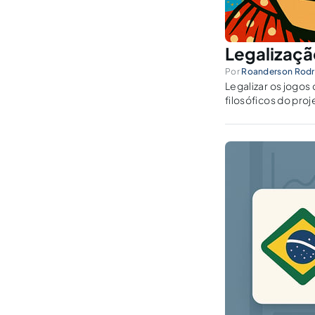
Legalizaçã
Por
Roanderson Rodr
Legalizar os jogos 
filosóficos do pr