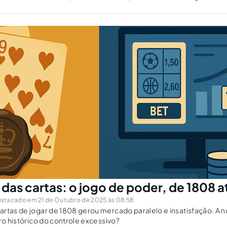
das cartas: o jogo de poder, de 1808 a
stacado em 21 de Outubro de 2025 às 08:58
rtas de jogar de 1808 gerou mercado paralelo e insatisfação. A n
rro histórico do controle excessivo?