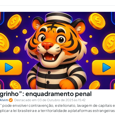
igrinho”: enquadramento penal
 Alvim
Destacado em 03 de Outubro de 2025 às 15:42
o” pode envolver contravenção, estelionato, lavagem de capitais 
icar a lei brasileira e a territorialidade a plataformas estrangeira