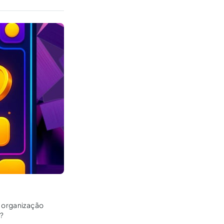
e organização
s?