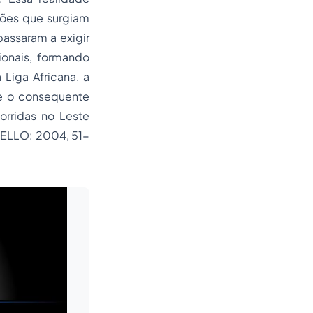
ções que surgiam
passaram a exigir
ionais, formando
 Liga Africana, a
 e o consequente
rridas no Leste
MELLO: 2004, 51-
Leia mais