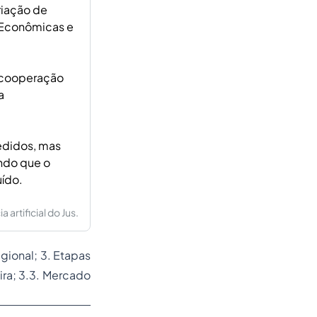
riação de
 Econômicas e
e cooperação
a
edidos, mas
ando que o
uído.
artificial do Jus.
gional; 3. Etapas
ira; 3.3. Mercado