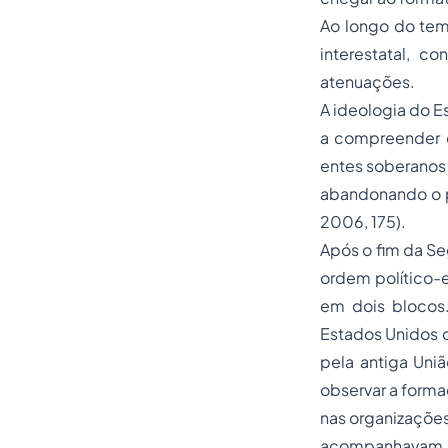
Ao longo do temp
interestatal, 
atenuações.
A ideologia do E
a compreender q
entes soberanos
abandonando o p
2006, 175).
Após o fim da S
ordem político-
em dois blocos
Estados Unidos d
pela antiga Uni
observar a forma
nas organizações
acompanhavam n