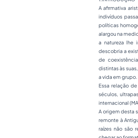
A afirmativa ar
indivíduos passa
políticas homog
alargou na medid
a natureza lhe 
descobria a exi
de coexistência
distintas às sua
a vida em grupo.
Essa relação de
séculos, ultrap
internacional (M
A origem desta s
remonte à Antigu
raízes não são 
chegar ao format