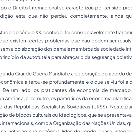
o o Direito Internacional se caracterizou por ter sido p
condição esta que não perdeu completamente, ainda 
stado do século XX, contudo, foi consideravelmente trans
ue existem certos problemas que não podem ser resolv
 sem a colaboração dos demais membros da sociedade inter
rincípio da autotutela para abraçar o da segurança colet
egunda Grande Guerra Mundial e a celebração do acordo de
econômica alterou-se profundamente e o que se viu foi a 
. De um lado, os praticantes da economia de mercado, 
a América, e de outro, os partidários da economia planif
ão das Repúblicas Socialistas Soviéticas (URSS). Neste 
ção de blocos culturais ou ideológicos, que se apresenta
 internacionais, como a Organização das Nações Unidas, q
a votação sua potência líder de modo quase integral.