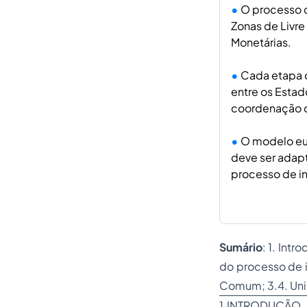
O processo d
Zonas de Livr
Monetárias.
Cada etapa d
entre os Esta
coordenação d
O modelo eu
deve ser adapt
processo de i
Sumário
: 1. Int
do processo de i
Comum; 3.4. Uni
1.INTRODUÇÃO