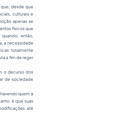
a que, desde que
iais, culturais e
 noção apenas se
entos físicos que
, quando, então,
a, a necessidade
ticas totalmente
ta a fim de reger
om o decurso dos
mar de sociedade
a, havendo quem a
anto, é que suas
modificações até