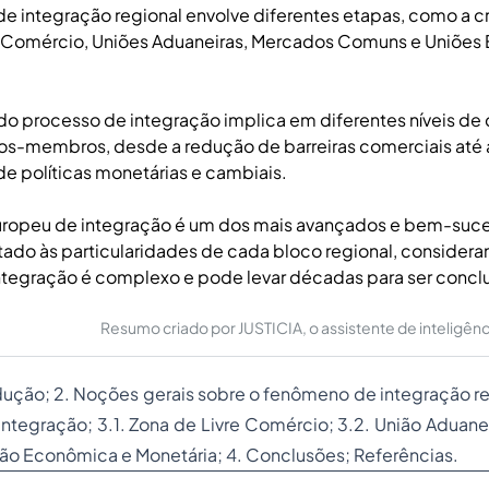
e integração regional envolve diferentes etapas, como a c
e Comércio, Uniões Aduaneiras, Mercados Comuns e Uniões
o processo de integração implica em diferentes níveis d
dos-membros, desde a redução de barreiras comerciais até 
e políticas monetárias e cambiais.
ropeu de integração é um dos mais avançados e bem-suc
ado às particularidades de cada bloco regional, consider
ntegração é complexo e pode levar décadas para ser concl
Resumo criado por JUSTICIA, o assistente de inteligência 
rodução; 2. Noções gerais sobre o fenômeno de integração re
ntegração; 3.1. Zona de Livre Comércio; 3.2. União Aduane
ão Econômica e Monetária; 4. Conclusões; Referências.