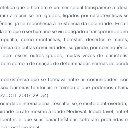
istotélica que o homem é um
ser social
transparece a idei
ram a reunir-se em grupos, ligados por características soc
êneas, já se reconhecia a existência da sociedade. Essa
a em que o ser humano se viu obrigado a transpor impedim
impunha, como montanhas, florestas, desertos e mares
stência de outras comunidades, surgindo, por consequênci
 com esses outros grupos, muitas vezes de caracterís
s, bem como a de criação de determinadas normas de condu
 coexistência que se formava entre as comunidades, c
assou barreiras territoriais e formou o que podemos cha
AZZUOLI: 2007, 29-34).
ociedade internacional, ressalta-se, é muito controvertid
idade ou até mesmo à Idade Medieval. Indubitável, entret
recentes e que suas características sofreram profundas 
o do estágio atual.