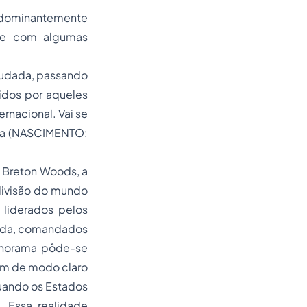
redominantemente
que com algumas
mudada, passando
idos por aqueles
nacional. Vai se
iva (NASCIMENTO:
 Breton Woods, a
divisão do mundo
liderados pelos
icada, comandados
panorama pôde-se
vam de modo claro
uando os Estados
 Essa realidade