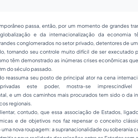
mporâneo passa, então, por um momento de grandes tra
lobalização e da internacionalização da economia 
randes conglomerados no setor privado, detentores de um 
o, tornando seu controle muito difícil de ser executado 
como têm demonstrado as inúmeras crises econômicas qu
im do século passado.
o reassuma seu posto de principal ator na cena internaci
privadas este poder, mostra-se imprescindível
tal, e um dos caminhos mais procurados tem sido o da i
os regionais.
lientar, contudo, que essa associação de Estados, ligado
ômicas e de objetivos nos faz repensar o conceito clássi
b uma nova roupagem: a supranacionalidade ou soberania c
dmitir a nova realidade das relações entre os Estados sem a