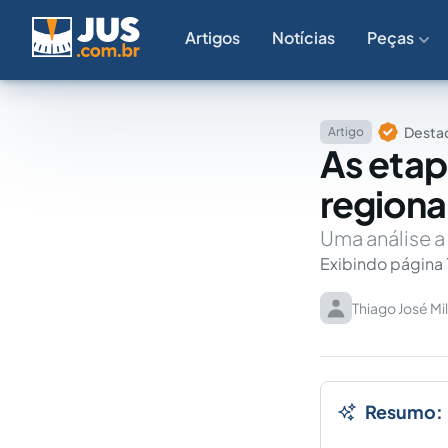
Artigos
Notícias
Peças
Destaq
Artigo
As etap
regiona
Uma análise a
Exibindo página 
Thiago José Mil
Resumo: