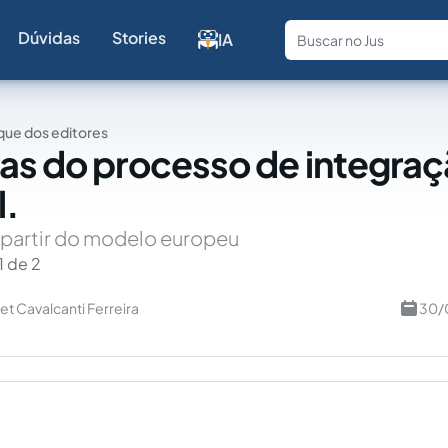
Dúvidas
Stories
IA
Fale com a
ue dos editores
as do processo de integra
l.
 partir do modelo europeu
1 de 2
et Cavalcanti Ferreira
30/