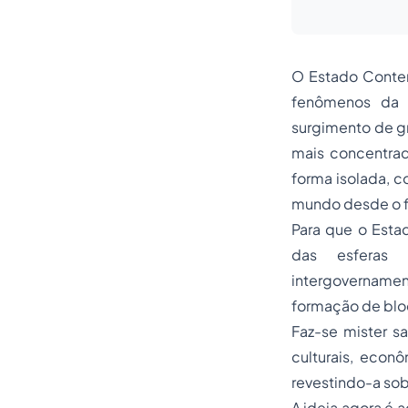
O Estado Conte
fenômenos da g
surgimento de g
mais concentrad
forma isolada, 
mundo desde o f
Para que o Estad
das esferas 
intergovernamen
formação de bloc
Faz-se mister sa
culturais, econ
revestindo-a so
A ideia agora é a