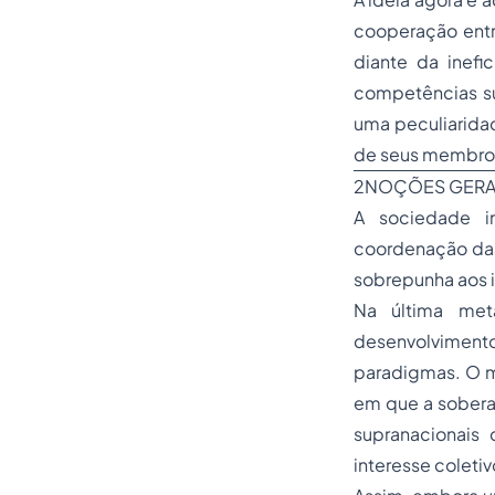
cooperação entr
diante da inef
competências sup
uma peculiaridad
de seus membros
2NOÇÕES GERA
A sociedade in
coordenação das
sobrepunha aos 
Na última met
desenvolviment
paradigmas. O mo
em que a sobera
supranacionais
interesse coletiv