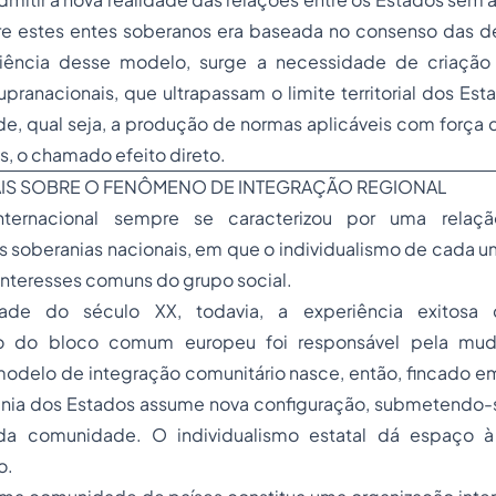
e estes entes soberanos era baseada no consenso das de
iciência desse modelo, surge a necessidade de criaçã
ranacionais, que ultrapassam o limite territorial dos Es
e, qual seja, a produção de normas aplicáveis com força de 
, o chamado efeito direto.
IS SOBRE O FENÔMENO DE INTEGRAÇÃO REGIONAL
ternacional sempre se caracterizou por uma relaçã
 soberanias nacionais, em que o individualismo de cada u
interesses comuns do grupo social.
ade do século XX, todavia, a experiência exitosa
o do bloco comum europeu foi responsável pela mud
delo de integração comunitário nasce, então, fincado em 
nia dos Estados assume nova configuração, submetendo-s
 da comunidade. O individualismo estatal dá espaço 
o.