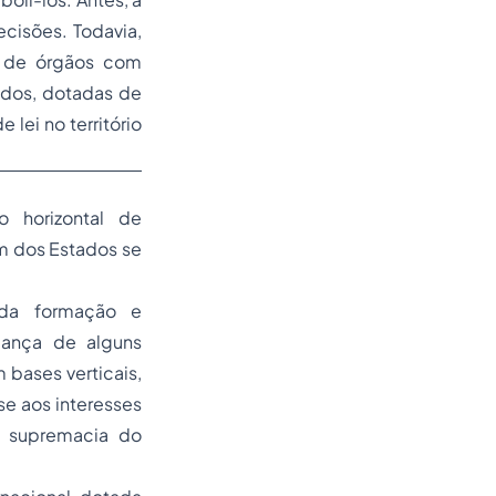
cisões. Todavia,
o de órgãos com
tados, dotadas de
lei no território
o horizontal de
m dos Estados se
 da formação e
ança de alguns
bases verticais,
e aos interesses
à supremacia do