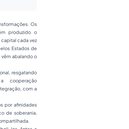
nsformações. Os
têm produzido o
capital cada vez
pelos Estados de
e vêm abalando o
onal, resgatando
 a cooperação
ntegração, com a
s por afinidades
co de soberania,
ompartilhada.
boli-los. Antes, a