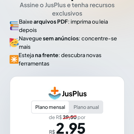
Assine o JusPlus e tenha recursos
exclusivos
Baixe
arquivos PDF
: imprima ou leia
depois
Navegue
sem anúncios
: concentre-se
mais
Esteja
na frente
: descubra novas
ferramentas
JusPlus
Plano mensal
Plano anual
de R$
29,50
por
2,95
R$