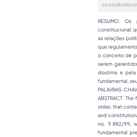
ou estabelecem
RESUMO: Os pr
constitucional, 
as relações polí
que regulamenta
o conceito de p
serem garantido
doutrina e pela
fundamental, seu
PALAVRAS-CHAVES
ABSTRACT: The fu
order, that cont
and constitution
no. 9.882/99, w
fundamental pre