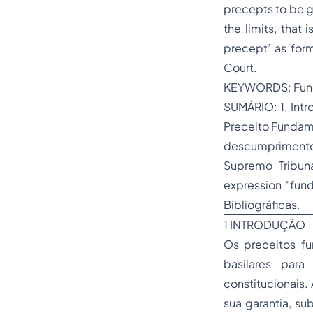
precepts to be g
the limits, that
precept’ as for
Court.
KEYWORDS: Fund
SUMÁRIO: 1. Intr
Preceito Fundame
descumprimento 
Supremo Tribun
expression "fund
Bibliográficas.
1 INTRODUÇÃO
Os preceitos fu
basilares para
constitucionais.
sua garantia, su