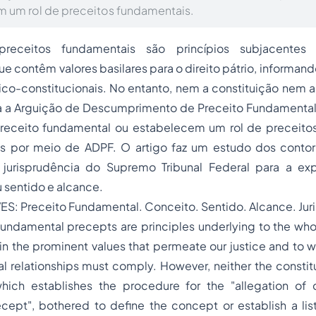
 um rol de preceitos fundamentais.
eceitos fundamentais são princípios subjacente
que contêm valores basilares para o direito pátrio, informa
tico-constitucionais. No entanto, nem a constituição nem a
 a Arguição de Descumprimento de Preceito Fundamental
receito fundamental ou estabelecem um rol de preceito
s por meio de ADPF. O artigo faz um estudo dos contor
 jurisprudência do Supremo Tribunal Federal para a ex
 sentido e alcance.
: Preceito Fundamental. Conceito. Sentido. Alcance. Jur
ndamental precepts are principles underlying to the whol
ain the prominent values that permeate our justice and to wh
al relationships must comply. However, neither the constit
hich establishes the procedure for the "allegation of
cept", bothered to define the concept or establish a lis