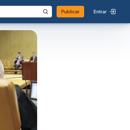
Publicar
Entrar
 IA
Buscar no Jus