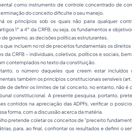
ental como instrumento de controle concentrado de cons
terminação do conceito dificulte o seu manejo.
há os princípios sob os quais não paira qualquer contr
artigos 1° a 4° da CRFB, ou seja, os fundamentos e objetivo
 de governo, as decisões políticas estruturantes.
es que incluem no rol de preceitos fundamentais os direito
tes da CRFB – individuais, coletivos, políticos e sociais, b
am contemplados no texto da constituição.
tanto, o número daqueles que creem estar incluídos 
entais também os princípios constitucionais sensíveis (art. 
e de definir os limites de tal conceito, no entanto, não é 
bunal constitucional. A presente pesquisa, portanto, prete
ses contidos na apreciação das ADPFs, verificar o posici
ssa forma, com a discussão acerca da matéria.
lho pretende coletar os conceitos de "preceito fundamenta
trias, para, ao final, confrontar os resultados e definir o s