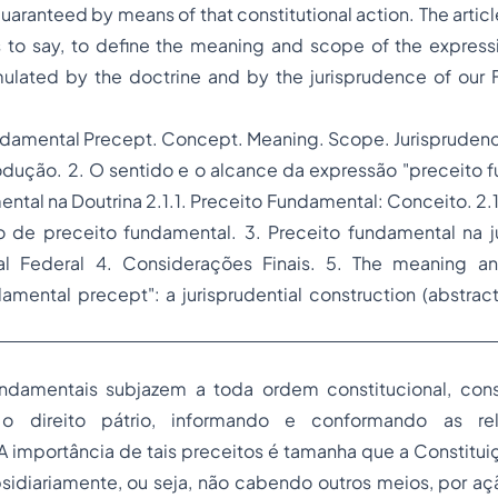
uaranteed by means of that constitutional action. The articl
 is to say, to define the meaning and scope of the expres
mulated by the doctrine and by the jurisprudence of our
amental Precept. Concept. Meaning.
Scope. Jurispruden
odução. 2. O sentido e o alcance da expressão "preceito f
ntal na Doutrina 2.1.1. Preceito Fundamental: Conceito. 2.1
de preceito fundamental. 3. Preceito fundamental na j
al Federal 4. Considerações Finais.
5. The meaning a
amental precept": a jurisprudential construction (abstrac
ndamentais subjazem a toda ordem constitucional, con
 o direito pátrio, informando e conformando as rel
 A importância de tais preceitos é tamanha que a Constitu
bsidiariamente, ou seja, não cabendo outros meios, por aç