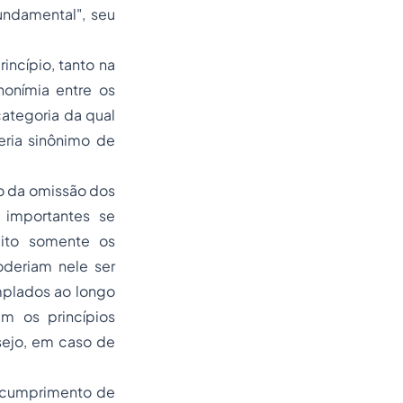
undamental", seu
incípio, tanto na
nonímia entre os
categoria da qual
eria sinônimo de
o da omissão dos
s importantes se
ito somente os
oderiam nele ser
mplados ao longo
ém os princípios
nsejo, em caso de
escumprimento de