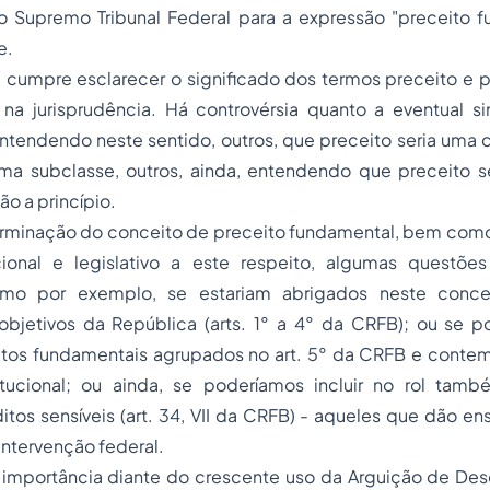
do Supremo Tribunal Federal para a expressão "preceito f
e.
 cumpre esclarecer o significado dos termos preceito e pr
 na jurisprudência. Há controvérsia quanto a eventual si
ntendendo neste sentido, outros, que preceito seria uma 
 uma subclasse, outros, ainda, entendendo que preceito s
ão a princípio.
erminação do conceito de preceito fundamental, bem com
cional e legislativo a este respeito, algumas questõe
mo por exemplo, se estariam abrigados neste conce
bjetivos da República (arts. 1° a 4° da CRFB); ou se p
reitos fundamentais agrupados no art. 5° da CRFB e conte
tucional; ou ainda, se poderíamos incluir no rol tamb
ditos sensíveis (art. 34, VII da CRFB) - aqueles que dão e
intervenção federal.
importância diante do crescente uso da Arguição de D