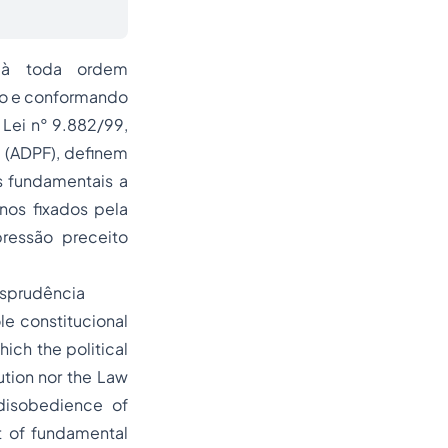
s à toda ordem
ndo e conformando
 Lei n° 9.882/99,
 (ADPF), definem
s fundamentais a
nos fixados pela
pressão preceito
isprudência
e constitucional
ich the political
ution nor the Law
 disobedience of
t of fundamental