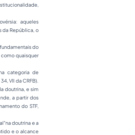
titucionalidade,
ovérsia: aqueles
s da República, o
s fundamentais do
em como quaisquer
na categoria de
34, VII da CRFB).
da doutrina, e sim
nde, a partir dos
onamento do STF,
l"na doutrina e a
entido e o alcance