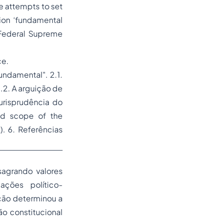
e attempts to set
sion ‘fundamental
 Federal Supreme
ce.
undamental". 2.1.
.2. A arguição de
urisprudência do
nd scope of the
t).
6. Referências
sagrando valores
ações político-
ição determinou a
ão constitucional