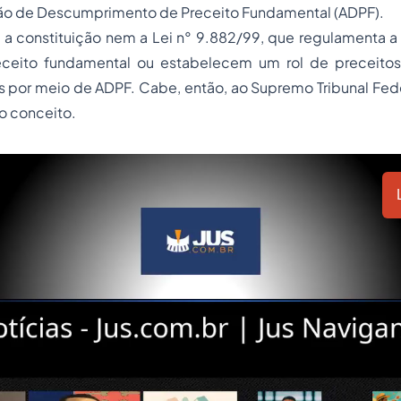
ição de Descumprimento de Preceito Fundamental (ADPF).
 a constituição nem a Lei n° 9.882/99, que regulamenta a
eceito fundamental ou estabelecem um rol de preceitos
 por meio de ADPF. Cabe, então, ao Supremo Tribunal Fede
do conceito.