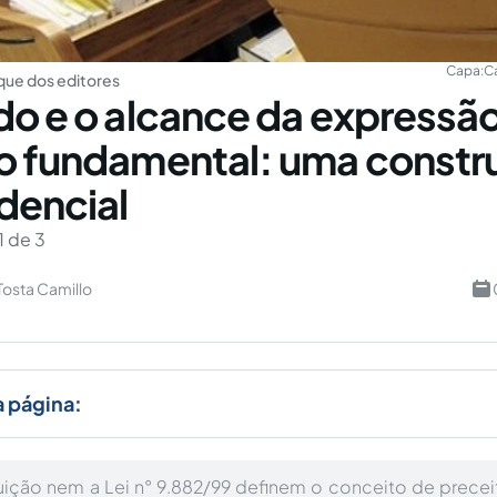
Capa:
C
ue dos editores
do e o alcance da expressã
o fundamental: uma constr
udencial
1 de 3
Tosta Camillo
a página:
ição nem a Lei n° 9.882/99 definem o conceito de prece