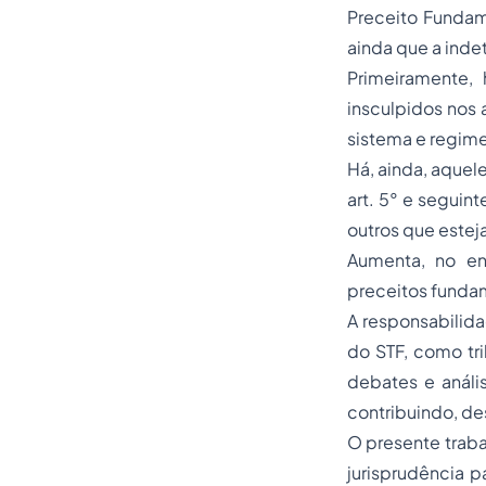
Preceito Fundam
ainda que a inde
Primeiramente, 
insculpidos nos 
sistema e regime
Há, ainda, aquel
art. 5° e seguin
outros que estej
Aumenta, no en
preceitos fundam
A responsabilidad
do STF, como tri
debates e análi
contribuindo, de
O presente traba
jurisprudência pá