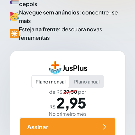
depois
Navegue
sem anúncios
: concentre-se
mais
Esteja
na frente
: descubra novas
ferramentas
JusPlus
Plano mensal
Plano anual
de R$
29,50
por
2,95
R$
No primeiro mês
Assinar