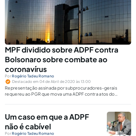
MPF dividido sobre ADPF contra
Bolsonaro sobre combate ao
coronavírus
Por
Rogério Tadeu Romano
Destacado em 04 de Abril de 2020 às 13:00
Representação assinada por subprocuradores-gerais
requereu ao PGR que mova uma ADPF contra atos do
Presidente da República contrários às políticas de
prevenção e combate ao coronavírus.
Um caso em que a ADPF
não é cabível
Por
Rogério Tadeu Romano