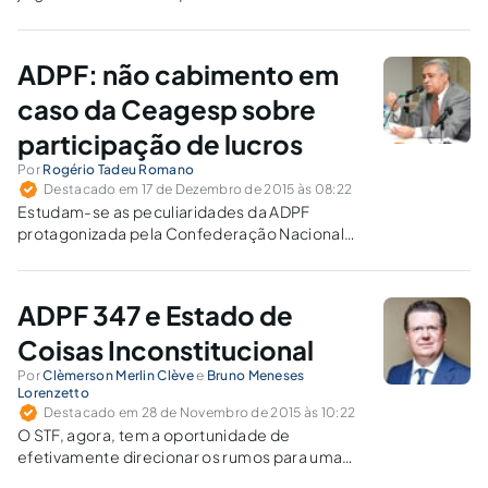
nomeação do ex-presidente Luiz Inácio Lula
da Silva para a Casa Civil, apontando algumas
características do remédio constitucional e
ADPF: não cabimento em
trazendo análise do direito comparado.
caso da Ceagesp sobre
participação de lucros
Por
Rogério Tadeu Romano
Destacado em 17 de Dezembro de 2015 às 08:22
Estudam-se as peculiaridades da ADPF
protagonizada pela Confederação Nacional
dos Trabalhadores no Comércio (CNTC) que
questiona o não pagamento de participação
de lucros e resultados aos trabalhadores da
ADPF 347 e Estado de
Ceagesp.
Coisas Inconstitucional
Por
Clèmerson Merlin Clève
e
Bruno Meneses
Lorenzetto
Destacado em 28 de Novembro de 2015 às 10:22
O STF, agora, tem a oportunidade de
efetivamente direcionar os rumos para uma
resposta aos problemas sistêmicos do nosso