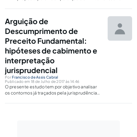
criação de políticas públicas e alocações orçamentárias,
perfazendo um total de oito medidas em prol do sistema
penitenciário.
Arguição de
Descumprimento de
Preceito Fundamental:
hipóteses de cabimento e
interpretação
jurisprudencial
Por
Francisco de Assis Cabral
Publicado em 18 de Julho de 2017 às 14:46
O presente estudo tem por objetivo analisar
os contornos já traçados pela jurisprudência
do STF sobre alguns pontos polêmicos após 18
anos da edição da Lei 9.882/99, que
regulamentou a Arguição de Descumprimento
de Preceito Fundamental.