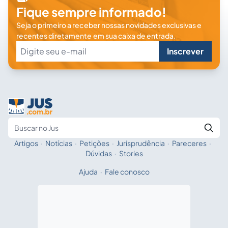
Fique sempre informado!
Seja o primeiro a receber nossas novidades exclusivas e
recentes diretamente em sua caixa de entrada.
Inscrever
Artigos
·
Notícias
·
Petições
·
Jurisprudência
·
Pareceres
·
Fale com a IA
Buscar no Jus
Dúvidas
·
Stories
Ajuda
·
Fale conosco