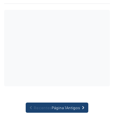
explicando o que seria o preceito
fundamental, a partir da analise das ADPF
julgadas pelo Supremo Tribunal Federal.
Recentes
Página 1
Antigos