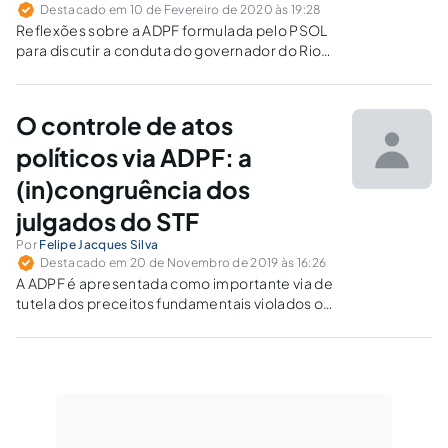
Destacado em 10 de Fevereiro de 2020 às 19:28
Reflexões sobre a ADPF formulada pelo PSOL
para discutir a conduta do governador do Rio
de Janeiro.
O controle de atos
políticos via ADPF: a
(in)congruência dos
julgados do STF
Por
Felipe Jacques Silva
Destacado em 20 de Novembro de 2019 às 16:26
A ADPF é apresentada como importante via de
tutela dos preceitos fundamentais violados ou
ameaçados de violação por atos do Poder
Público. O STF, todavia, ainda se nega a admitir
a importância do controle judicial dos atos
políticos.