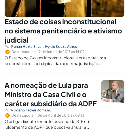
Estado de coisas inconstitucional
no sistema penitenciário e ativismo
judicial
Por
Renan Horta Silva
e
Ivy de Souza Abreu
Destacado em 19 de Junho de 2017 às 14:02
O Estado de Coisas Inconstitucional apresenta uma
proposta decisória típica da moderna jurisdição
constitucional. A tese foi assim cunhada pela Corte
Constitucional colombiana e aplicada em 2015 no sistema
penitenciário brasileiro pelo STF.
A nomeação de Lula para
Ministro da Casa Civil e o
caráter subsidiário da ADPF
Por
Rogério Tadeu Romano
Destacado em 06 de Abril de 2016 às 09:13
O artigo discute recente decisão do STF em
julgamento de ADPF que buscava anular a