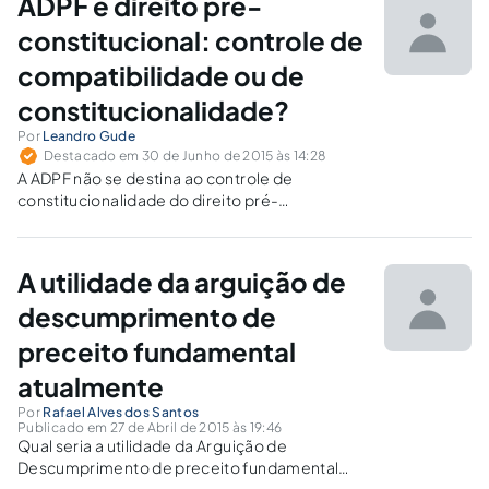
ADPF e direito pré-
constitucional: controle de
compatibilidade ou de
constitucionalidade?
Por
Leandro Gude
Destacado em 30 de Junho de 2015 às 14:28
A ADPF não se destina ao controle de
constitucionalidade do direito pré-
constitucional, mas à provocação da Corte
Constitucional, pela via concentrada, para
deliberação sobre sua recepção ou não,
A utilidade da arguição de
conforme o entendimento da jurisprudência,
analisado neste artigo.
descumprimento de
preceito fundamental
atualmente
Por
Rafael Alves dos Santos
Publicado em 27 de Abril de 2015 às 19:46
Qual seria a utilidade da Arguição de
Descumprimento de preceito fundamental
atualmente, mostrando seus objetivos e