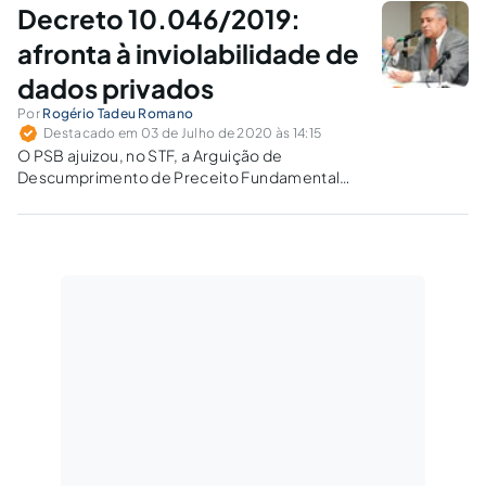
Monlevade/MG.
Decreto 10.046/2019:
afronta à inviolabilidade de
dados privados
Por
Rogério Tadeu Romano
Destacado em 03 de Julho de 2020 às 14:15
O PSB ajuizou, no STF, a Arguição de
Descumprimento de Preceito Fundamental
(ADPF) 695, com pedido de suspensão do
compartilhamento de dados dos mais de 76
milhões de brasileiros que possuem Carteira
Nacional de Habilitação (CNH), pelo SERPRO
com a ABIN.