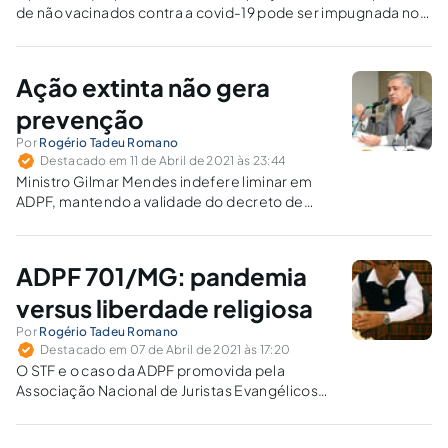
de não vacinados contra a covid-19 pode ser impugnada no
STF via ADPF?
Ação extinta não gera
prevenção
Por
Rogério Tadeu Romano
Destacado em 11 de Abril de 2021 às 23:44
Ministro Gilmar Mendes indefere liminar em
ADPF, mantendo a validade do decreto de
João Doria (PSDB), governador de São Paulo, e
PGR pede a redistribuição da ação ao Ministro
Kassio Nunes Marques, em virtude de
ADPF 701/MG: pandemia
prevenção.
versus liberdade religiosa
Por
Rogério Tadeu Romano
Destacado em 07 de Abril de 2021 às 17:20
O STF e o caso da ADPF promovida pela
Associação Nacional de Juristas Evangélicos
(ANAJURE), contra o art. 6º do Decreto n. 31, de
20/03/2020, do Município de João