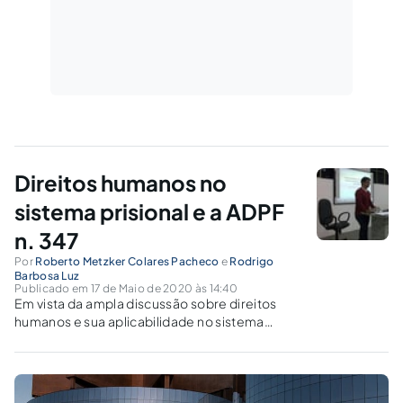
Direitos humanos no
sistema prisional e a ADPF
n. 347
Por
Roberto Metzker Colares Pacheco
e
Rodrigo
Barbosa Luz
Publicado em 17 de Maio de 2020 às 14:40
Em vista da ampla discussão sobre direitos
humanos e sua aplicabilidade no sistema
prisional brasileiro, questiona-se se a
propositura da Arguição de Descumprimento
de Preceito Fundamental n. 347 é instrumento
hábil a garantir-lhes efetivo exercício.