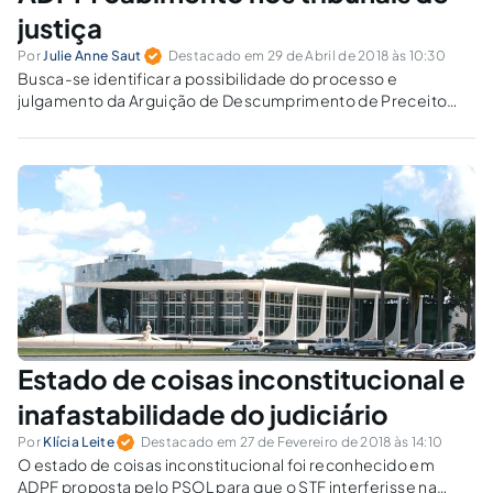
justiça
Por
Julie Anne Saut
Destacado em 29 de Abril de 2018 às 10:30
Busca-se identificar a possibilidade do processo e
julgamento da Arguição de Descumprimento de Preceito
Fundamental, espécie de controle de constitucionalidade
concentrado e abstrato de competência do STF, pelos
Tribunais de Justiça dos Estados-Membros.
Estado de coisas inconstitucional e
inafastabilidade do judiciário
Por
Klícia Leite
Destacado em 27 de Fevereiro de 2018 às 14:10
O estado de coisas inconstitucional foi reconhecido em
ADPF proposta pelo PSOL para que o STF interferisse na