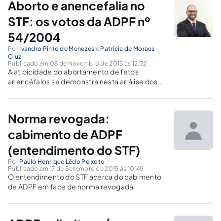
Aborto e anencefalia no
STF: os votos da ADPF nº
54/2004
Por
Ivandro Pinto de Menezes
e
Patrícia de Moraes
Cruz
Publicado em 08 de Novembro de 2015 às 12:32
A atipicidade do abortamento de fetos
anencéfalos se demonstra nesta análise dos
votos dos ministros do STF nos autos da
Arguição de Descumprimento de Preceito
Fundamental n.º 54/2004.
Norma revogada:
cabimento de ADPF
(entendimento do STF)
Por
Paulo Henrique Lêdo Peixoto
Publicado em 17 de Setembro de 2015 às 10:45
O entendimento do STF acerca do cabimento
de ADPF em face de norma revogada.