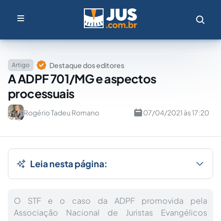
Destaque dos editores
Artigo
A ADPF 701/MG e aspectos
processuais
Rogério Tadeu Romano
07/04/2021 às 17:20
Leia nesta página:
O STF e o caso da ADPF promovida pela
Associação Nacional de Juristas Evangélicos