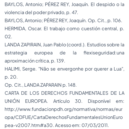
BAYLOS, Antonio; PÉREZ REY, Joaquín.
El despido o la
violencia del poder privado
, p. 47.
BAYLOS, Antonio; PÉREZ REY, Joaquín.
Op. Cit.,
p. 106.
HERMIDA, Oscar.
El trabajo como cuestión central,
p.
02.
LANDA ZAPIRAIN, Juan Pablo (coord.).
Estudios sobre la
estrategia europea de la flexiseguridad:una
aproximación crítica
, p. 139.
HALIMI, Serge.
"Não se envergonhe por querer a Lua",
p. 20.
Op. Cit.
, LANDA ZAPARAIN p. 148.
CARTA DE LOS DERECHOS FUNDAMENTALES DE LA
UNIÓN EUROPEA.
Artículo 30.
Disponível em:
http://www.fundacionpdh.org/normativa/normas/eur
opa/CDFUE/CartaDerechosFundamentalesUnion
Euro
pea-v2007.htm#a30.
Acesso em: 07/03/2011.