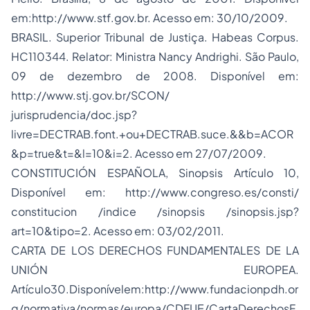
em:http://www.stf.gov.br. Acesso em: 30/10/2009.
BRASIL. Superior Tribunal de Justiça.
Habeas Corpus.
HC110344. Relator: Ministra Nancy Andrighi. São Paulo,
09 de dezembro de 2008. Disponível em:
http://www.stj.gov.br/SCON/
jurisprudencia/doc.jsp?
livre=DECTRAB.font.+ou+DECTRAB.suce.&&b=ACOR
&p=true&t=&l=10&i=2.
Acesso em 27/07/2009.
CONSTITUCIÓN ESPAÑOLA,
Sinopsis Artículo 10
,
Disponível em: http://www.congreso.es/consti/
constitucion /indice /sinopsis /sinopsis.jsp?
art=10&tipo=2. Acesso em: 03/02/2011.
CARTA DE LOS DERECHOS FUNDAMENTALES DE LA
UNIÓN EUROPEA.
Artículo30.
Disponívelem:
http://www.fundacionpdh.or
g/normativa/normas/europa/CDFUE/CartaDerechosF