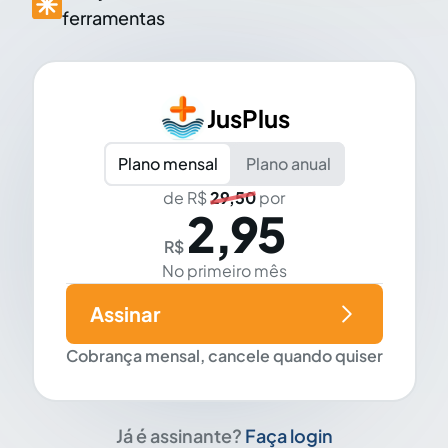
ferramentas
JusPlus
Plano mensal
Plano anual
de R$
29,50
por
2,95
R$
No primeiro mês
Assinar
Cobrança mensal, cancele quando quiser
Já é assinante?
Faça login