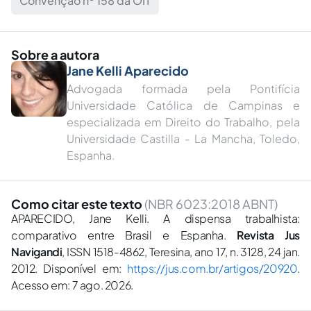
Convenção nº 158 da OIT
Sobre a autora
Jane Kelli Aparecido
Advogada formada pela Pontifícia
Universidade Católica de Campinas e
especializada em Direito do Trabalho, pela
Universidade Castilla - La Mancha, Toledo,
Espanha.
Como citar este texto
(NBR 6023:2018 ABNT)
APARECIDO, Jane Kelli. A dispensa trabalhista:
comparativo entre Brasil e Espanha.
Revista Jus
Navigandi
, ISSN 1518-4862, Teresina, ano 17, n. 3128, 24 jan.
2012. Disponível em:
https://jus.com.br/artigos/20920
.
Acesso em: 7 ago. 2026.