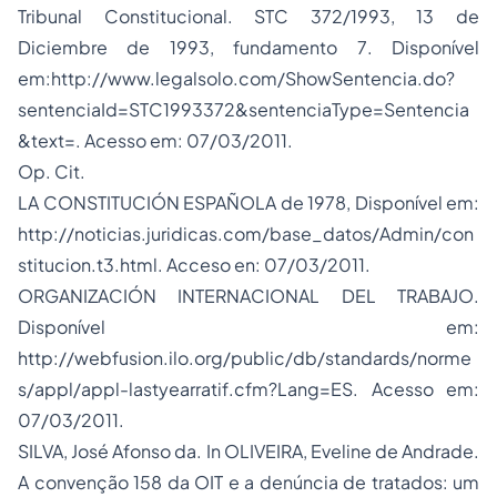
Tribunal Constitucional.
STC 372/1993, 13 de
Diciembre de 1993, fundamento 7
.
Disponível
em:
http://www.legalsolo.com/ShowSentencia.do?
sentenciaId=STC1993372&sentenciaType=Sentencia
&text
=. Acesso em: 07/03/2011.
Op. Cit.
LA CONSTITUCIÓN ESPAÑOLA de 1978, Disponível em:
http://noticias.juridicas.com/base_datos/Admin/con
stitucion.t3.html. Acceso en: 07/03/2011.
ORGANIZACIÓN INTERNACIONAL DEL TRABAJO.
Disponível em:
http://webfusion.ilo.org/public/db/standards/norme
s/appl/appl-lastyearratif.cfm?Lang=ES
.
Acesso em:
07/03/2011.
SILVA, José Afonso da. In OLIVEIRA, Eveline de Andrade.
A convenção 158 da OIT e a denúncia de tratados: um