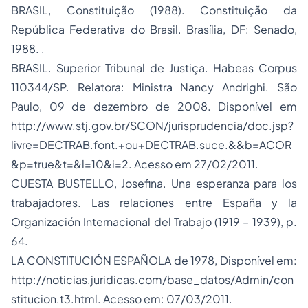
BRASIL, Constituição (1988). Constituição da
República Federativa do Brasil. Brasília, DF: Senado,
1988.
.
BRASIL. Superior Tribunal de Justiça.
Habeas Corpus
110344/SP. Relatora: Ministra Nancy Andrighi. São
Paulo, 09 de dezembro de 2008. Disponível em
http://www.stj.gov.br/SCON/jurisprudencia/doc.jsp?
livre=DECTRAB.font.+ou+DECTRAB.suce.&&b=ACOR
&p=true&t=&l=10&i=2. Acesso em 27/02/2011.
CUESTA BUSTELLO, Josefina.
Una esperanza para los
trabajadores. Las relaciones entre España y la
Organización Internacional del Trabajo (1919 – 1939),
p.
64.
LA CONSTITUCIÓN ESPAÑOLA de 1978, Disponível em:
http://noticias.juridicas.com/base_datos/Admin/con
stitucion.t3.html. Acesso em: 07/03/2011.