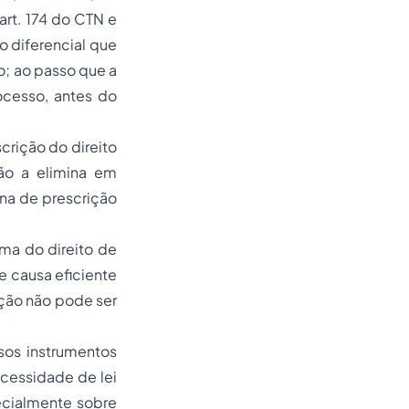
art. 174 do CTN e
o diferencial que
o; ao passo que a
ocesso, antes do
scrição do direito
ão a elimina em
ina de prescrição
rma do direito de
e causa eficiente
ição não pode ser
sos instrumentos
necessidade de lei
ecialmente sobre