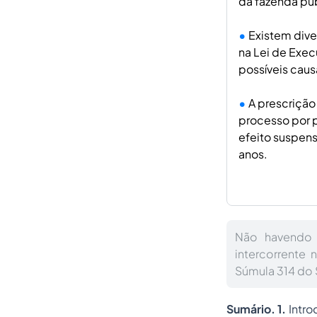
da fazenda púb
Existem dive
na Lei de Exec
possíveis caus
A prescrição
processo por 
efeito suspens
anos.
Não havendo p
intercorrente
Súmula 314 do 
Sumário.
1.
Intr