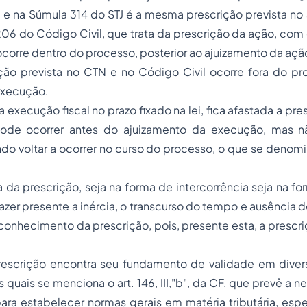
 e na Súmula 314 do STJ é a mesma prescrição prevista no 
206 do Código Civil, que trata da prescrição da ação, com 
 ocorre dentro do processo, posterior ao ajuizamento da açã
ção prevista no CTN e no Código Civil ocorre fora do pr
execução.
 execução fiscal no prazo fixado na lei, fica afastada a pre
ode ocorrer antes do ajuizamento da execução, mas n
ndo voltar a ocorrer no curso do processo, o que se denom
a da prescrição, seja na forma de intercorrência seja na fo
zer presente a inércia, o transcurso do tempo e ausência d
onhecimento da prescrição, pois, presente esta, a prescr
prescrição encontra seu fundamento de validade em diver
os quais se menciona o art. 146, III,"b", da CF, que prevê a 
ra estabelecer normas gerais em matéria tributária, esp