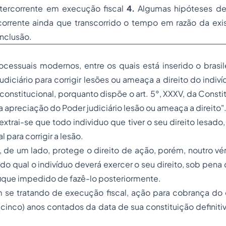
ntercorrente em execução fiscal
4.
Algumas hipóteses de 
rcorrente ainda que transcorrido o tempo em razão da exi
nclusão.
cessuais modernos, entre os quais está inserido o brasile
udiciário para corrigir lesões ou ameaça a direito do indiví
 constitucional, porquanto dispõe o art. 5°, XXXV, da Consti
da apreciação do Poder judiciário lesão ou ameaça a direito"
extrai-se que todo individuo que tiver o seu direito lesado
al para corrigir a lesão.
i, de um lado, protege o direito de ação, porém, noutro vé
do qual o indivíduo deverá exercer o seu direito, sob pena
 fique impedido de fazê-lo posteriormente.
 se tratando de execução fiscal, ação para cobrança do
cinco) anos contados da data de sua constituição definiti