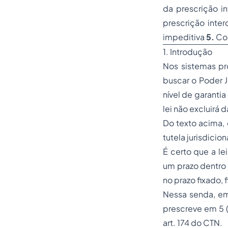
da prescrição i
prescrição inte
impeditiva
5.
Co
1. Introdução
Nos sistemas pro
buscar o Poder J
nível de garantia
lei não excluirá 
Do texto acima, 
tutela jurisdicion
É certo que a le
um prazo dentro 
no prazo fixado,
Nessa senda, em
prescreve em 5 (
art. 174 do CTN.