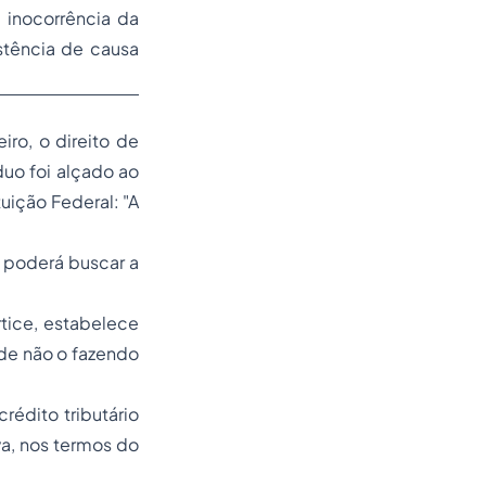
inocorrência da
stência de causa
iro, o direito de
duo foi alçado ao
tuição Federal: "A
.
, poderá buscar a
rtice, estabelece
 de não o fazendo
crédito tributário
va, nos termos do