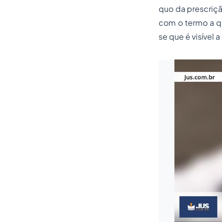
quo
da prescriçã
com o termo
a 
se que é visível 