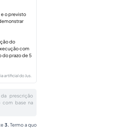
e o previsto
 demonstrar
ação do
 execução com
o do prazo de 5
artificial do Jus.
 da prescrição
to com base na
te
3.
Termo
a quo