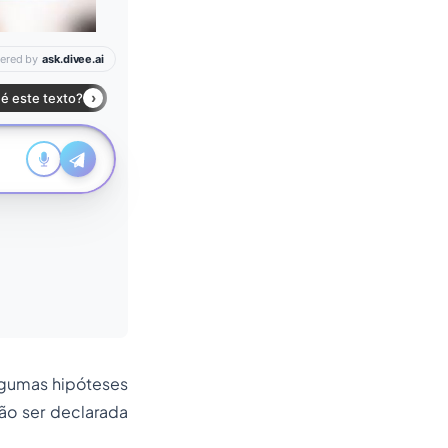
lgumas hipóteses
ão ser declarada