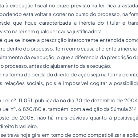
ta à
execução fiscal
no prazo previsto na lei, fica afastad
 podendo esta voltar a correr no curso do processo, na fo
esde que fique caracterizada a inércia do titular e tran
visto na lei sem qualquer causa justificadora.
é que se insere a prescrição intercorrente entendida com
orre dentro do processo. Tem como causa eficiente a inércia 
izamento da execução, o que a diferencia da prescrição do
do processo, antes do ajuizamento da execução.
a na forma de perda do direito de ação seja na forma de inte
s relações sociais, pois é impossível cogitar a possibil
m
.
Lei nº. 11.051, publicada no dia 30 de dezembro de 2004,
 da Lei nº. 6.830/80 e, também, com a edição da Súmula 314
osto de 2006, não há mais dúvidas quanto à positivaçã
ireito brasileiro.
se trava hoje gira em torno de como compatibilizar a apl