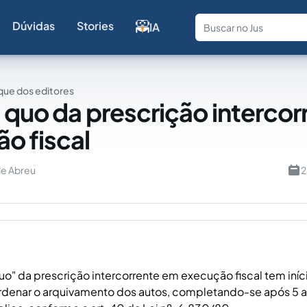
Dúvidas
Stories
IA
Fale com a
ue dos editores
 quo da prescrição intercor
o fiscal
de Abreu
2
uo" da prescrição intercorrente em execução fiscal tem iníci
rdenar o arquivamento dos autos, completando-se após 5 a