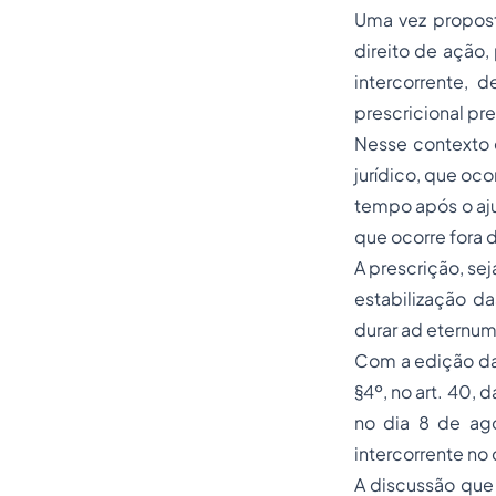
Uma vez propos
direito de ação,
intercorrente, d
prescricional pre
Nesse contexto 
jurídico, que oc
tempo após o aju
que ocorre fora 
A prescrição, sej
estabilização da
durar
ad eternu
Com a edição da 
§4º, no art. 40,
no dia 8 de ag
intercorrente no d
A discussão que 