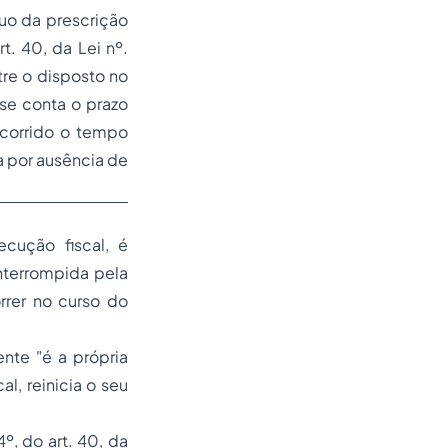
quo
da prescrição
t. 40, da Lei nº.
re o disposto no
se conta o prazo
scorrido o tempo
a por ausência de
ecução fiscal, é
nterrompida pela
rrer no curso do
ente "é a própria
l, reinicia o seu
º, do art. 40, da