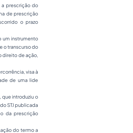
a a prescrição do
rma de prescrição
scorrido o prazo
o um instrumento
e o transcurso do
 direito de ação,
rcorrência, visa à
idade de uma lide
 que introduziu o
 do STJ publicada
o da prescrição
icação do termo
a