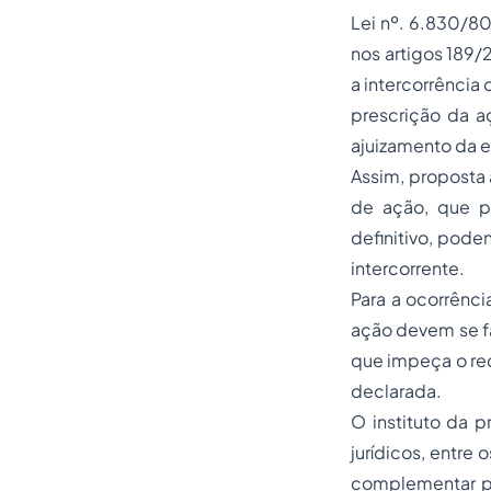
Lei nº. 6.830/80
nos artigos 189/
a intercorrência
prescrição da a
ajuizamento da 
Assim, proposta a
de ação, que p
definitivo, pode
intercorrente.
Para a ocorrênci
ação devem se fa
que impeça o rec
declarada.
O instituto da 
jurídicos, entre 
complementar pa