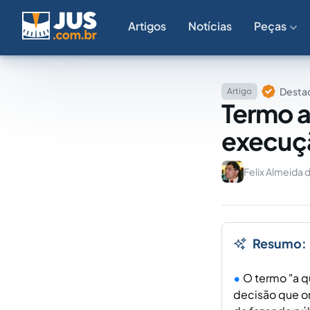
Artigos
Notícias
Peças
Destaq
Artigo
Termo a
execuçã
Felix Almeida 
Resumo:
O termo "a q
decisão que o