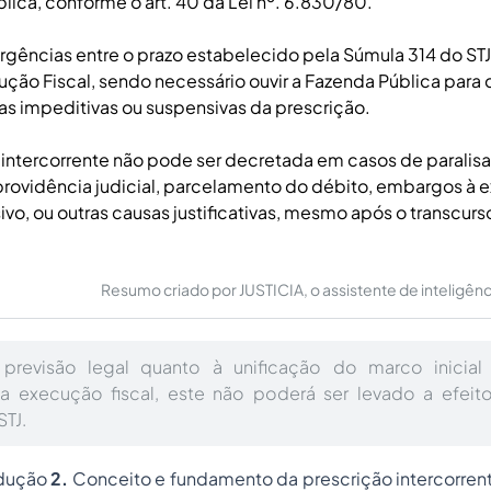
lica, conforme o art. 40 da Lei nº. 6.830/80.
rgências entre o prazo estabelecido pela Súmula 314 do STJ 
ução Fiscal, sendo necessário ouvir a Fazenda Pública para
as impeditivas ou suspensivas da prescrição.
 intercorrente não pode ser decretada em casos de paralis
providência judicial, parcelamento do débito, embargos à
ivo, ou outras causas justificativas, mesmo após o transcurs
Resumo criado por JUSTICIA, o assistente de inteligência 
revisão legal quanto à unificação do marco inicial
 na execução fiscal, este não poderá ser levado a efei
STJ.
odução
2.
Conceito e fundamento da prescrição intercorren