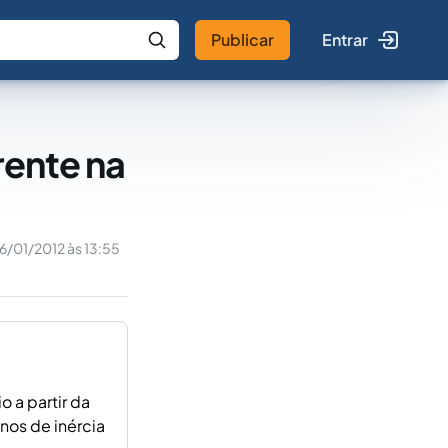
Publicar
Entrar
 IA
Buscar no Jus
rente na
6/01/2012 às 13:55
o a partir da
nos de inércia