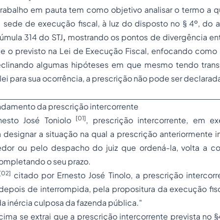
rabalho em pauta tem como objetivo analisar o termo
a 
 sede de execução fiscal, à luz do disposto no § 4º, do ar
úmula 314 do STJ
,
mostrando os pontos de divergência ent
 e o previsto na Lei de Execução Fiscal, enfocando como 
declinando algumas hipóteses em que mesmo tendo tran
lei para sua ocorrência, a prescrição não pode ser declarad
ndamento da prescrição intercorrente
[01]
nesto José Toniolo
, prescrição intercorrente, em ex
designar a situação na qual a prescrição anteriormente i
dor ou pelo despacho do juiz que ordená-la, volta a co
completando o seu prazo.
[02]
citado por Ernesto José Tinolo, a prescrição intercorr
depois de interrompida, pela propositura da execução fisca
da inércia culposa da fazenda pública."
ima se extrai que a prescrição intercorrente prevista no §4