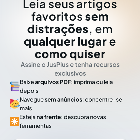
Leia seus artigos
favoritos
sem
distrações
, em
qualquer lugar
e
como quiser
Assine o JusPlus e tenha recursos
exclusivos
Baixe
arquivos PDF
: imprima ou leia
depois
Navegue
sem anúncios
: concentre-se
mais
Esteja
na frente
: descubra novas
ferramentas