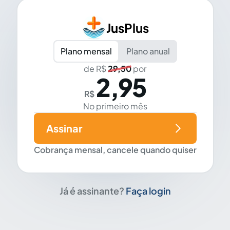
JusPlus
Plano mensal
Plano anual
de R$
29,50
por
2,95
R$
No primeiro mês
Assinar
Cobrança mensal, cancele quando quiser
Já é assinante?
Faça login