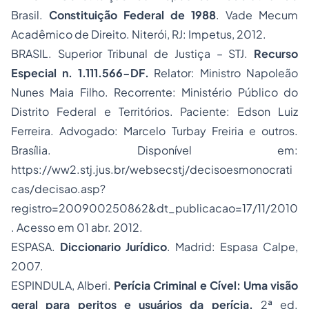
Brasil.
Constituição Federal de 1988
. Vade Mecum
Acadêmico de Direito. Niterói, RJ: Impetus, 2012.
BRASIL. Superior Tribunal de Justiça – STJ.
Recurso
Especial n. 1.111.566-DF.
Relator: Ministro Napoleão
Nunes Maia Filho. Recorrente: Ministério Público do
Distrito Federal e Territórios. Paciente: Edson Luiz
Ferreira. Advogado: Marcelo Turbay Freiria e outros.
Brasília. Disponível em:
https://ww2.stj.jus.br/websecstj/decisoesmonocrati
cas/decisao.asp?
registro=200900250862&dt_publicacao=17/11/2010
. Acesso em 01 abr. 2012.
ESPASA.
Diccionario Jurídico
. Madrid: Espasa Calpe,
2007.
ESPINDULA, Alberi.
Perícia Criminal e Cível: Uma visão
geral para peritos e usuários da perícia.
2ª ed.