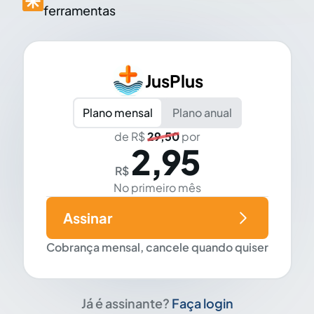
ferramentas
JusPlus
Plano mensal
Plano anual
de R$
29,50
por
2,95
R$
No primeiro mês
Assinar
Cobrança mensal, cancele quando quiser
Já é assinante?
Faça login