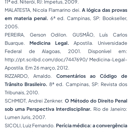
11ª ed. Niterói, RJ: Impetus, 2009.
MALATESTA, Nicola Flamarino dei.
A lógica das provas
em materia penal.
6ª ed. Campinas, SP: Bookseller,
2005.
PEREIRA, Gerson Odilon. GUSMÃO, Luís Carlos
Buarque.
Medicina Legal.
Apostila. Universidade
Federal de Alagoas, 2001. Disponível em:
http://pt.scribd.com/doc/7447690/ Medicina-Legal-
Apostila. Em 26 março, 2012.
RIZZARDO, Arnaldo.
Comentários ao Código de
Trânsito Brasileiro.
8ª ed. Campinas, SP: Revista dos
Tribunais, 2010.
SCHMIDT, Andrei Zenkner.
O Método do Direito Penal
sob uma Perspectiva Interdisciplinar.
Rio de Janeiro:
Lumen Juris, 2007.
SICOLI, Luiz Fernando.
Perícia médica: a convergência