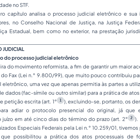
idade no STF.
iro capítulo analisa o processo judicial eletrônico e su
ores, no Conselho Nacional de Justiça, na Justiça Federa
stiça Estadual, bem como no exterior, na prestação juris
JUDICIAL
 do processo judicial eletrônico
ira do movimento reformista, a fim de garantir um maior aces
i do Fax (Lei n.° 9.800/99), que muito pouco contribuiu p
l eletrônico, uma vez que apenas permitia às partes a util
e dados (fac-símile ou outro similar) para a prática de ato
1
etição escrita (art. 1°
), excluindo-se, portanto, os de
ara adiar o protocolo presencial do original, já que 
2
juízo em até cinco dias do término do prazo (art. 2°
)
Juizados Especiais Federais pela Lei n.° 10.259/01, tivemos 
 que possibilitou a prática dos atos processuais de f