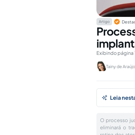
Destaq
Artigo
Processo
implant
Exibindo página 
Tainy de Araúj
Leia nest
O processo jud
eliminará o tr
rotina dos ato