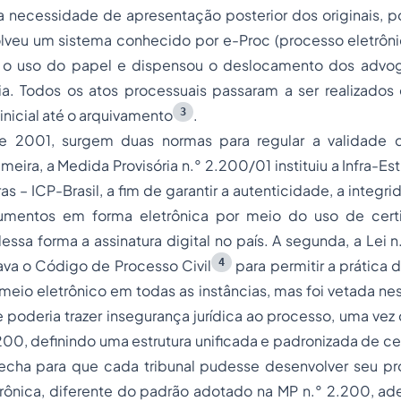
a necessidade de apresentação posterior dos originais, po
lveu um sistema conhecido por e-Proc (processo eletrôni
o uso do papel e dispensou o deslocamento dos advo
ia. Todos os atos processuais passaram a ser realizados 
3
inicial até o arquivamento
.
e 2001, surgem duas normas para regular a validade
imeira, a Medida Provisória n.° 2.200/01 instituiu a Infra-E
ras – ICP-Brasil, a fim de garantir a autenticidade, a integr
umentos em forma eletrônica por meio do uso de certif
essa forma a assinatura digital no país. A segunda, a Lei n
4
ava o Código de Processo Civil
para permitir a prática 
meio eletrônico em todas as instâncias, mas foi vetada ne
poderia trazer insegurança jurídica ao processo, uma vez
200, definindo uma estrutura unificada e padronizada de cer
echa para que cada tribunal pudesse desenvolver seu pr
trônica, diferente do padrão adotado na MP n.° 2.200, ad