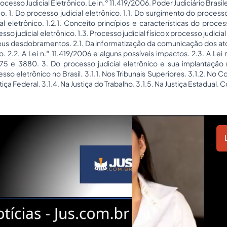
ocesso Judicial Eletrônico. Lei n.° 11.419/2006. Poder Judiciário Brasile
. 1. Do processo judicial eletrônico. 1.1. Do surgimento do processo 
al eletrônico. 1.2.1. Conceito princípios e características do process
o judicial eletrônico. 1.3. Processo judicial físico x processo judicial 
seus desdobramentos. 2.1. Da informatização da comunicação dos at
. 2.2. A Lei n.° 11.419/2006 e alguns possíveis impactos. 2.3. A Lei 
5 e 3880. 3. Do processo judicial eletrônico e sua implantação 
cesso eletrônico no Brasil. 3.1.1. Nos Tribunais Superiores. 3.1.2. No
stiça Federal. 3.1.4. Na Justiça do Trabalho. 3.1.5. Na Justiça Estadual.