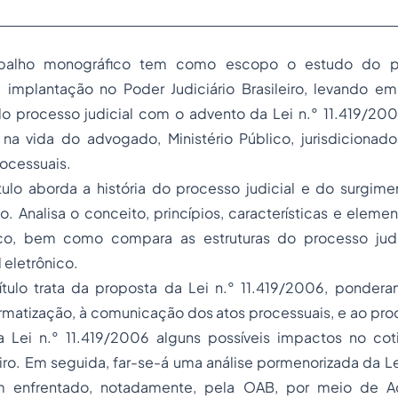
balho monográfico tem como escopo o estudo do pro
a implantação no Poder Judiciário Brasileiro, levando e
do processo judicial com o advento da Lei n.° 11.419/20
 na vida do advogado, Ministério Público, jurisdicionad
ocessuais.
tulo aborda a história do processo judicial e do surgim
ico. Analisa o conceito, princípios, características e elem
nico, bem como compara as estruturas do processo judi
 eletrônico.
ulo trata da proposta da Lei n.° 11.419/2006, ponder
ormatização, à comunicação dos atos processuais, e ao pro
a Lei n.° 11.419/2006 alguns possíveis impactos no co
leiro. Em seguida, far-se-á uma análise pormenorizada da Lei
em enfrentado, notadamente, pela OAB, por meio de A