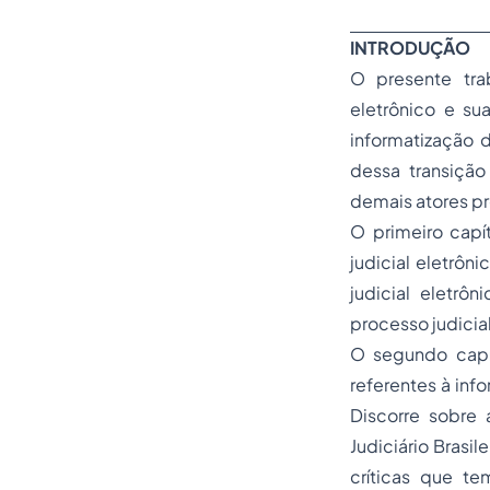
INTRODUÇÃO
O presente tra
eletrônico e su
informatização 
dessa transição
demais atores pr
O primeiro capí
judicial eletrôn
judicial eletrô
processo judicial
O segundo capít
referentes à inf
Discorre sobre 
Judiciário Brasi
críticas que t