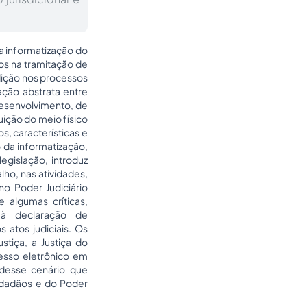
 a informatização do
cos na tramitação de
dição nos processos
lação abstrata entre
 desenvolvimento, de
uição do meio físico
s, características e
o da informatização,
egislação, introduz
lho, nas atividades,
no Poder Judiciário
e algumas críticas,
à declaração de
 atos judiciais. Os
stiça, a Justiça do
esso eletrônico em
 desse cenário que
cidadãos e do Poder