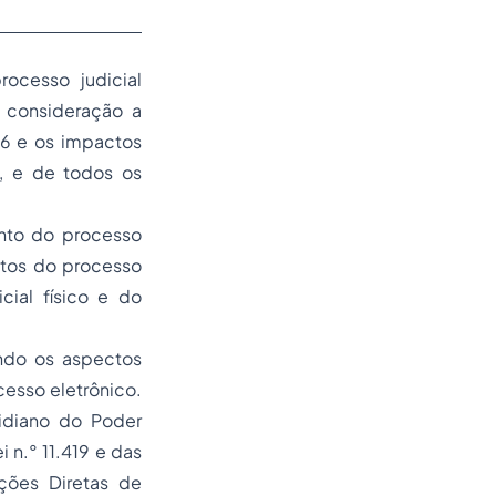
cesso judicial
m consideração a
06 e os impactos
o, e de todos os
ento do processo
entos do processo
cial físico e do
ando os aspectos
cesso eletrônico.
tidiano do Poder
 n.° 11.419 e das
ções Diretas de