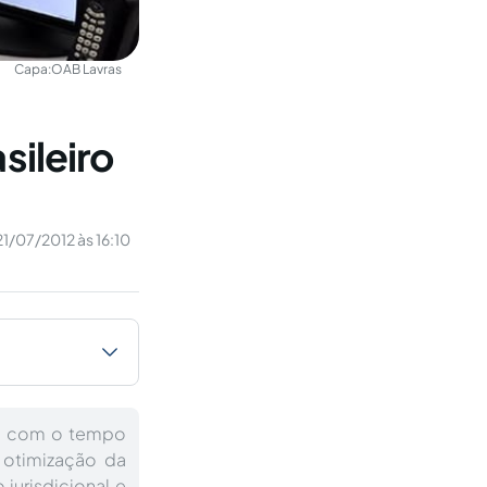
Capa:
OAB Lavras
sileiro
21/07/2012 às 16:10
que com o tempo
a otimização da
jurisdicional e