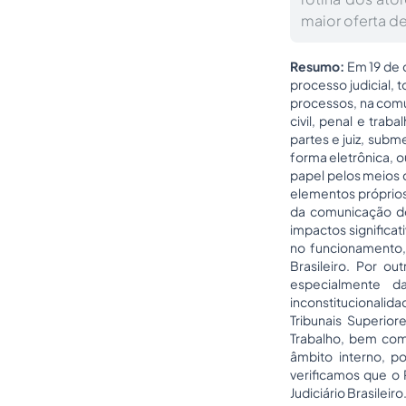
maior oferta de
Resumo:
Em 19 de d
processo judicial, 
processos, na comu
civil, penal e trab
partes e juiz, subm
forma eletrônica, o
papel pelos meios d
elementos próprios 
da comunicação dos
impactos significat
no funcionamento, 
Brasileiro. Por ou
especialmente 
inconstitucionalid
Tribunais Superior
Trabalho, bem com
âmbito interno, p
verificamos que o 
Judiciário Brasileiro