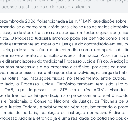
 acesso à justiça aos cidadãos brasileiros.
ezembro de 2006, foi sancionada a Lei n.° 11.419, que dispõe sobre
tornando-se o marco regulatório brasileiro no uso de meios eletrôni
nicação de atos e transmissão de peças em todos os graus de juris
alhista. O Processo Judicial Eletrônico pode ser definido como a re
etida estritamente ao império da justiça e do contraditório em seu
u seja, pode ser mais facilmente entendido como a completa substit
e armazenamento disponibilizados pela informática. Possui princípio
e diferenciadores do tradicional Processo Judicial Físico. A adoçã
 atos processuais e do processo eletrônico, previstos na nova l
ivos nos processos, nas atribuições dos envolvidos, na carga de traba
na rotina, nas instalações físicas, no atendimento, entre outros, 
tro lado, o Processo Judicial Eletrônico também tem sido alvo d
da OAB, que ingressou no STF com três ADIN’s visando 
ade de trechos da lei que disciplina o processamento eletrônico dos
es e Regionais, o Conselho Nacional de Justiça, os Tribunais de Ju
o a Justiça Federal, gradativamente vêm regulamentando o proc
or meio de portaria, resolução ou instrução normativa. É diante
Processo Judicial Eletrônico já é uma realidade do cotidiano dos 
.