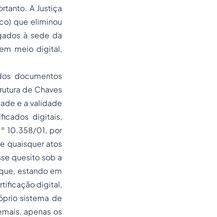
rtanto. A Justiça
co) que eliminou
gados à sede da
em meio digital,
 dos documentos
strutura de Chaves
idade e a validade
icados digitais,
.° 10.358/01, por
de quaisquer atos
sse quesito sob a
 que, estando em
tificação digital,
óprio sistema de
emais, apenas os