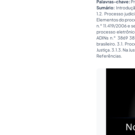
Palavras-chave:
Pr
Sumário:
Introdução
1.2. Processo judici
Elementos do process
n.° 11.419/2006 e 
processo eletrônico
ADINs n.° 3869 387
brasileiro. 3.1. Pro
Justiça. 3.1.3. Na Ju
Referências.