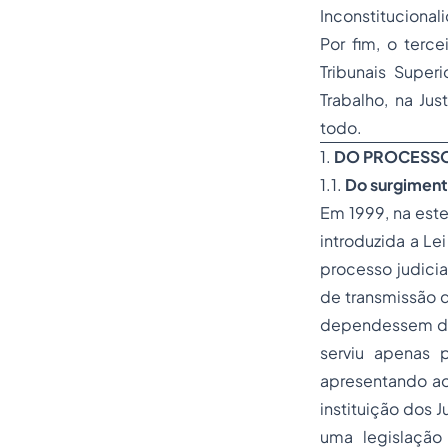
Inconstitucional
Por fim, o terce
Tribunais Superi
Trabalho, na Ju
todo.
1.
DO PROCESSO 
1.1.
Do surgimento
Em 1999, na este
introduzida a Le
processo judicia
de transmissão d
dependessem de p
serviu apenas p
apresentando ao 
instituição dos 
uma legislação