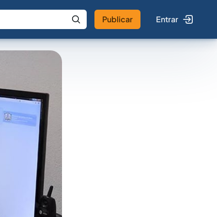
Publicar
Entrar
 IA
Buscar no Jus