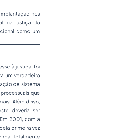
a implantação nos
l, na Justiça do
dicional como um
so à justiça, foi
ara um verdadeiro
ização de sistema
s processuais que
mais. Além disso,
este deveria ser
. Em 2001, com a
pela primeira vez
orma totalmente