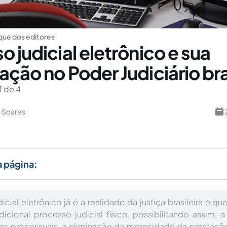
ue dos editores
 judicial eletrônico e sua
ação no Poder Judiciário bra
1 de 4
o Soares
a página:
icial eletrônico já é a realidade da justiça brasileira e 
adicional processo judicial físico, possibilitando assim, 
res processuais, a eliminação da morosidade da prestação 