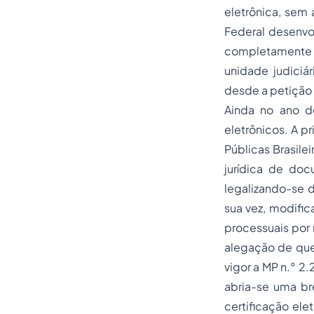
eletrônica, sem 
Federal desenvo
completamente 
unidade judiciár
desde a petição 
Ainda no ano d
eletrônicos. A pr
Públicas Brasilei
jurídica de doc
legalizando-se d
sua vez, modific
processuais por 
alegação de que 
vigor a MP n.° 2.
abria-se uma br
certificação ele