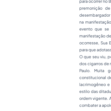
para ocorrer no 
premonição de 
desembargador 
na manifestaçã
evento que se 
manifestação de
ocorresse, Sua E
para que adotass
O que seu viu, p
dos cigarros de
Paulo. Muita 
constitucional 
lacrimogêneo e b
estilo das ditad
ordem vigente. A 
combater a apol