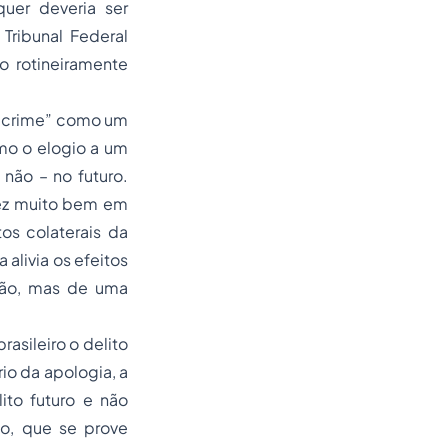
uer deveria ser
ribunal Federal
o rotineiramente
o crime” como um
mo o elogio a um
não – no futuro.
fez muito bem em
os colaterais da
 alivia os efeitos
nião, mas de uma
asileiro o delito
rio da apologia, a
ito futuro e não
to, que se prove