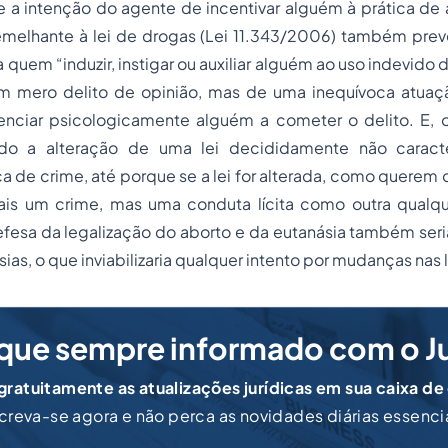
 a intenção do agente de incentivar alguém à prática de
emelhante à lei de drogas (Lei 11.343/2006) também prevê
 quem “induzir, instigar ou auxiliar alguém ao uso indevido
 um mero delito de opinião, mas de uma inequívoca atua
uenciar psicologicamente alguém a cometer o delito. E,
do a alteração de uma lei decididamente não caracter
ica de crime, até porque se a lei for alterada, como querem 
ais um crime, mas uma conduta lícita como outra qualque
fesa da legalização do aborto e da eutanásia também seri
ias, o que inviabilizaria qualquer intento por mudanças nas l
que sempre informado com o J
ratuitamente as atualizações jurídicas em sua caixa de
creva-se agora e não perca as novidades diárias essenci