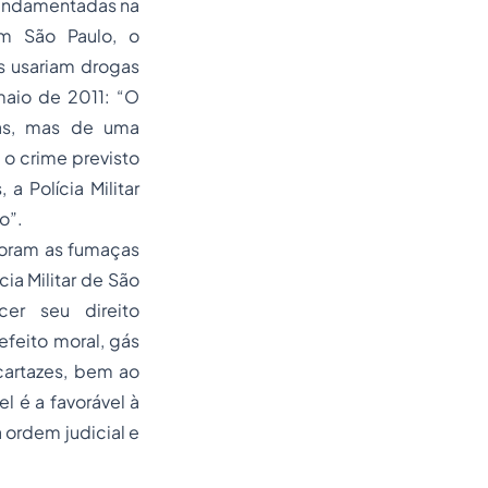
 fundamentadas na
m São Paulo, o
 usariam drogas
aio de 2011: “O
nas, mas de uma
e o crime previsto
a Polícia Militar
o”.
 foram as fumaças
a Militar de São
er seu direito
feito moral, gás
cartazes, bem ao
l é a favorável à
a ordem judicial e