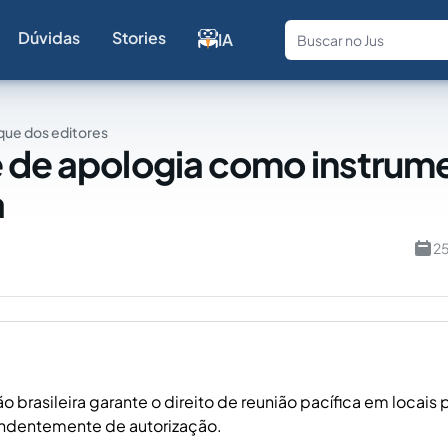
Dúvidas
Stories
IA
Fale com a
ue dos editores
 de apologia como instrum
a
25
o brasileira garante o direito de reunião pacífica em locais
ndentemente de autorização.