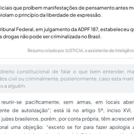
diciais que proíbem manifestações de pensamento antes 
iolam o princípio da liberdade de expressão.
ibunal Federal, em julgamento da ADPF 187, estabeleceu q
s drogas não pode ser criminalizada no Brasil.
Resumo criado por JUSTICIA, o assistente de inteligência 
ireito constitucional de falar o que bem entender, m
dos civil ou criminalmente, posteriormente, caso esta man
os a alguém.
eunir-se pacificamente, sem armas, em locais aber
nte de autorização”
; está lá no artigo 5º, inciso XVI,
os juízes brasileiros, porém, por conta própria, têm acresce
cional uma objeção:
“exceto se for para fazer apologia a