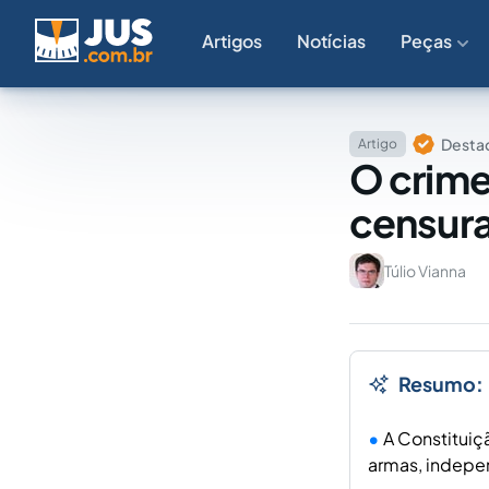
Artigos
Notícias
Peças
Destaq
Artigo
O crime
censur
Túlio Vianna
Resumo:
A Constituiçã
armas, indepe