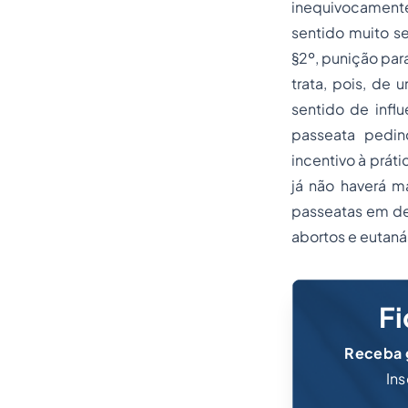
inequivocamente
sentido muito s
§2º, punição para
trata, pois, de
sentido de infl
passeata pedin
incentivo à prát
já não haverá m
passeatas em de
abortos e eutanás
Fi
Receba g
Ins