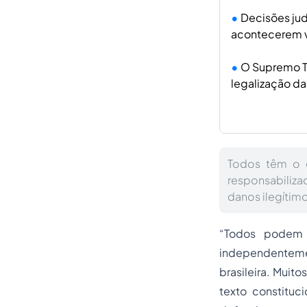
Decisões ju
acontecerem v
O Supremo Tr
legalização da
Todos têm o d
responsabiliza
danos ilegítim
“Todos podem r
independenteme
brasileira. Muit
texto constitu