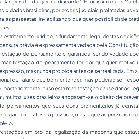
dança na lei da qual eu discorde”
. E foi assim que a Marc
as cidades brasileiras, por ordens judiciais prolatadas às v
 as passeatas, inviabilizando qualquer possibilidade prát
ores.
a estritamente jurídico, o fundamento legal destas decisõe
censura prévia é expressamente vedada pela Constituição br
anifestação de pensamento é garantida, sendo vedado ap
 a manifestação de pensamento for por qualquer motivo il
expressão, mas nunca proibida antes de ser realizada. Em 
cional de falar o que bem entender, mas poderão ser respon
, posteriormente, caso esta manifestação cause danos ileg
, muitos juízes brasileiros arrogaram-se o direito de prever 
de pensamentos que seus dons premonitórios já consta
que julgam não fatos do passado, mas o que as pessoas irão 
zê-lo.
ifestações em prol da legalização da maconha que esta