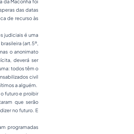
ha da Maconha foi
ésperas das datas
ica de recurso às
s judiciais é uma
asileira (art.5º,
enas o anonimato
ícita, deverá ser
suma: todos têm o
sabilizados civil
ítimos a alguém.
o futuro e proibir
taram que serão
dizer no futuro. E
vam programadas