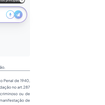
ão.
go Penal de 1940,
edação no art.287
 criminoso ou de
 manifestação de