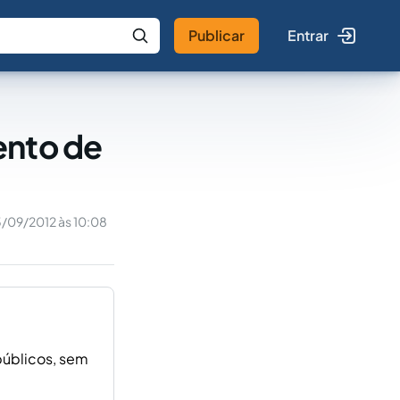
Publicar
Entrar
 IA
Buscar no Jus
ento de
/09/2012 às 10:08
 públicos, sem