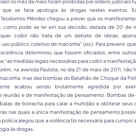
Brasil no mês de maio foram proibidas por ordens judiciais
que se faria apologia às drogas nestes eventos. E
Teodomiro Méndez chegou a prever que os manifestantes
o, como pode se ler em sua decisão, datada de 20 de m
quer coibir não trata de um debate de ideias, ape
 uso público coletivo de maconha” (
sic
). Para prevenir qu
xcelência determinou que fossem oficiados, entre outros, 
e “as medidas legais necessárias para coibir a manifestaçã
orém, na avenida Paulista, no dia 21 de maio de 2011, não
 maconha, mas das bombas do Batalhão de Choque da Políci
gente acabou sendo brutalmente agredida por exerc
de reunião e de manifestação de pensamento. Bombas de e
alas de borracha para calar a multidão e obliterar seus 
uras nas quais a única manifestação de pensamento possíve
polícia alegou que a violência foi necessária para cumprir 
ogia às drogas.