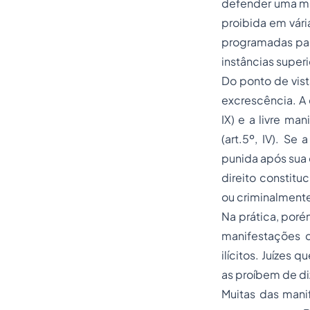
defender uma mu
proibida em vári
programadas para
instâncias superi
Do ponto de vist
excrescência. A 
IX) e a livre m
(art.5º, IV). Se
punida após sua 
direito constitu
ou criminalmente
Na prática, porém
manifestações 
ilícitos. Juízes 
as proíbem de di
Muitas das man