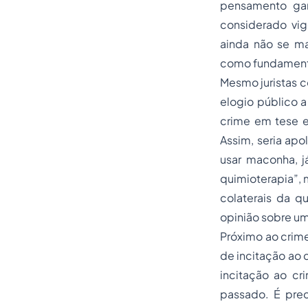
pensamento gar
considerado vi
ainda não se ma
como fundamento
Mesmo juristas 
elogio público 
crime em tese e
Assim, seria ap
usar maconha, j
quimioterapia”, m
colaterais da q
opinião sobre um
Próximo ao crime
de incitação ao c
incitação ao cr
passado. É prec