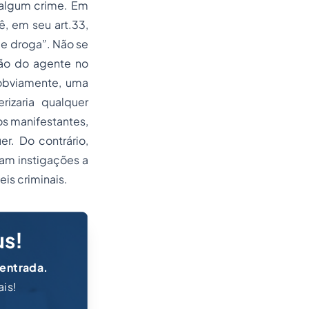
 algum crime. Em
, em seu art.33,
 de droga”. Não se
ção do agente no
 obviamente, uma
izaria qualquer
os manifestantes,
r. Do contrário,
am instigações a
eis criminais.
us!
 entrada.
ais!