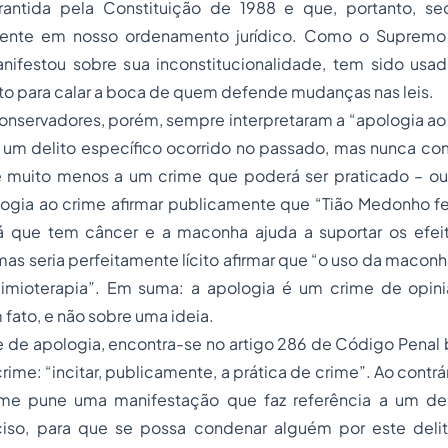
antida pela Constituição de 1988 e que, portanto, seq
gente em nosso ordenamento jurídico. Como o Supremo T
nifestou sobre sua inconstitucionalidade, tem sido usad
 para calar a boca de quem defende mudanças nas leis.
conservadores, porém, sempre interpretaram a “apologia a
a um delito específico ocorrido no passado, mas nunca co
 muito menos a um crime que poderá ser praticado – ou 
ologia ao crime afirmar publicamente que “Tião Medonho 
á que tem câncer e a maconha ajuda a suportar os efeit
as seria perfeitamente lícito afirmar que “o uso da maconha
uimioterapia”. Em suma: a apologia é um crime de opi
 fato, e não sobre uma ideia.
 de apologia, encontra-se no artigo 286 de Código Penal br
rime: “incitar, publicamente, a prática de crime”. Ao contrá
ime pune uma manifestação que faz referência a um del
iso, para que se possa condenar alguém por este deli