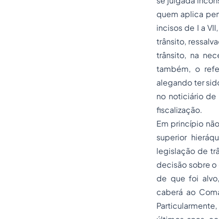
se julgada incon
quem aplica pena
incisos de I a V
trânsito, ressal
trânsito, na ne
também, o refer
alegando ter sid
no noticiário de
fiscalização.
Em princípio nã
superior hierá
legislação de tr
decisão sobre o 
de que foi alv
caberá ao Coman
Particularmente