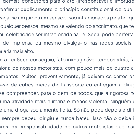
 demais condutores para o ato (irresponsável e imprud
 reafirmar publicamente o princípio constitucional de que
 seja, se um juiz ou um senador são infracionados pela lei,
 qualquer pessoa, mesmo se valendo do anonimato, que t
u celebridade ser infracionada na Lei Seca, pode perfeit
s de imprensa ou mesmo divulgá-lo nas redes sociais
alaria mais alto.
e a Lei Seca conseguiu, fato inimaginável tempos atrás, fa
oria de nossos motoristas, com pouco mais de quatro a
entos. Muitos, preventivamente, já deixam os carros 
do-se de outros meios de transporte ou entregam a di
e compreender, para o bem de todos, que a rigorosa n
to uma atividade mais humana e menos violenta. Ninguém 
é uma droga socialmente lícita. Só não pode depois é dir
 sempre bebeu, dirigiu e nunca bateu. Isso não o deixa
ares, da irresponsabilidade de outros motoristas que in