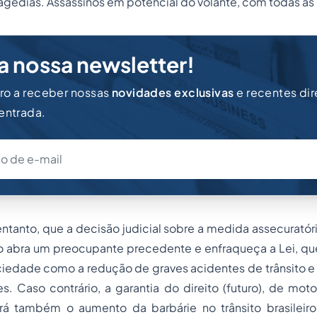
trágédias. Assassinos em potencial do volante, com todas as 
a nossa newsletter!
iro a receber nossas
novidades exclusivas
e recentes di
 entrada.
ntanto, que a decisão judicial sobre a medida assecuratóri
ão abra um preocupante precedente e enfraqueça a Lei, qu
ociedade como a redução de graves acidentes de trânsito 
res. Caso contrário, a garantia do direito (futuro), de mot
irá também o aumento da barbárie no trânsito brasileir