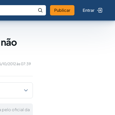
Publicar
Entrar
 IA
Buscar no Jus
 não
6/10/2012 às 07:39
 pelo oficial da