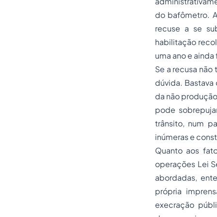
administrativame
do bafômetro. A
recuse a se su
habilitação reco
uma ano e ainda 
Se a recusa não t
dúvida. Bastava 
da não produção 
pode sobrepujar
trânsito, num p
inúmeras e const
Quanto aos fat
operações Lei S
abordadas, ente
própria impren
execração públi