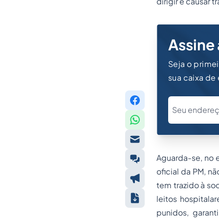
dirigir e causar 
Assine 
Seja o prime
sua caixa de
Aguarda-se, no e
oficial da PM, n
tem trazido à s
leitos hospitala
punidos, garant