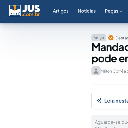
Artigos
Notícias
Peças
Destaq
Artigo
Mandad
pode en
Milton Corrêa 
Leia nest
Aguarda-se que 