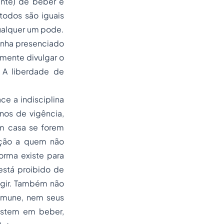
ente) de beber e
 todos são iguais
 qualquer um pode.
enha presenciado
amente divulgar o
. A
liberdade de
ce a indisciplina
nos de vigência,
em casa se forem
reção a quem não
orma existe para
está proibido de
igir. Também não
 imune, nem seus
sistem em beber,