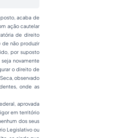
o posto, acaba de
om ação cautelar
tória de direito
) de não produzir
ido, por suposto
o seja novamente
rar o direito de
ei Seca, observado
ndentes, onde as
ederal, aprovada
gor em território
 nenhum dos seus
io Legislativo ou