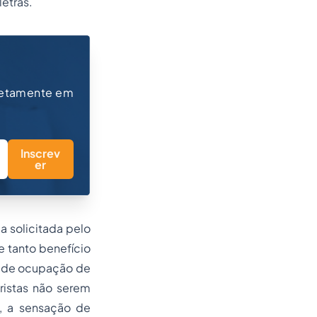
letras.
retamente em
Inscrev
er
a solicitada pelo
e tanto benefício
e de ocupação de
oristas não serem
o, a sensação de