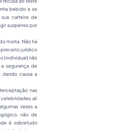
e recusa ao teste
enha bebido e se
sua carteira de
igir suspenso por
cido morta. Não há
preceito jurídico
 (individual) não
a a segurança de
ce dando causa a
terceptação nas
celebridades ali
-algumas vezes a
gógico, não de
dade é sobretudo