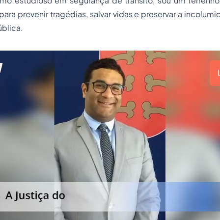
omo estudioso em segurança de trânsito, sou um ferrenho
para prevenir tragédias, salvar vidas e preservar a incolum
ública.