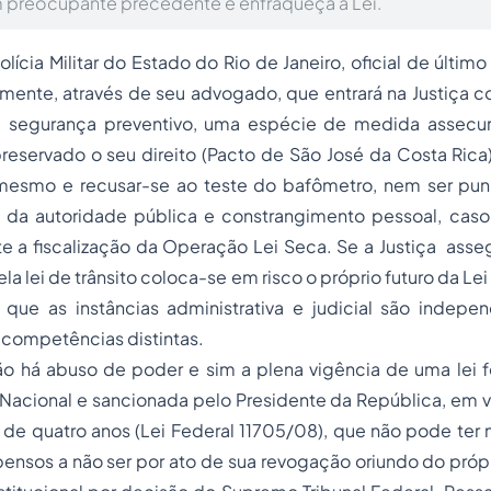
 preocupante precedente e enfraqueça a Lei.
lícia Militar do Estado do Rio de Janeiro, oficial de últim
mente, através de seu advogado, que entrará na Justiça c
 segurança
preventivo, uma espécie de medida assecura
 preservado o seu direito (Pacto de São José da Costa Rica
 mesmo e recusar-se ao teste do bafômetro, nem ser pun
da autoridade pública e constrangimento pessoal, cas
te a
fiscalização
da Operação Lei Seca. Se a Justiça assegu
la lei de trânsito coloca-se em risco o próprio futuro da L
 que as instâncias administrativa e judicial são indepe
 competências distintas.
ão há abuso de poder e sim a plena vigência de uma lei f
acional e sancionada pelo Presidente da República, em vi
 de quatro anos (Lei Federal 11705/08), que não pode ter
pensos a não ser por ato de sua revogação oriundo do própr