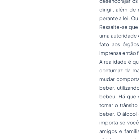
desencorajar os
dirigir, além de
perante a lei. Ou
Ressalte-se que
uma autoridade o
fato aos órgão
imprensa
então f
A realidade é qu
contumaz da mai
mudar comportam
beber, utilizan
bebeu. Há que s
tornar o trânsi
beber. O álcool 
importa se você
amigos e famili