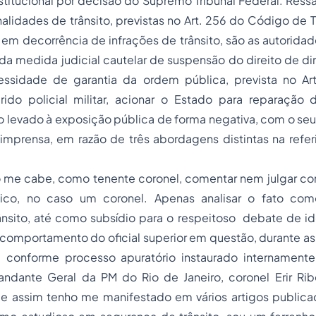
stitucional por decisão do Supremo Tribunal Federal. Ress
lidades de trânsito, previstas no Art. 256 do Código de Trâ
II, em decorrência de infrações de trânsito, são as autorida
vada medida judicial cautelar de suspensão do direito de dir
cessidade de garantia da ordem pública, prevista no Ar
ido policial militar, acionar o Estado para reparação
o levado à exposição pública de forma negativa, com o se
 imprensa, em razão de três abordagens distintas na refe
o me cabe, como tenente coronel, comentar nem julgar 
quico, no caso um coronel. Apenas analisar o fato co
ânsito, até como subsídio para o respeitoso debate de idé
comportamento do oficial superior em questão, durante as
o, conforme
processo
apuratório instaurado internament
dante Geral da PM do Rio de Janeiro, coronel Erir Ribe
, e assim tenho me manifestado em vários artigos publica