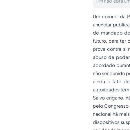
PM não abra um
Um coronel da Po
anunciar publica
de
mandado de
futuro, para ter
prova contra si
abuso de poder 
abordado duran
não ser punido pe
ainda o fato de
autoridades têm
Salvo engano, n
pelo Congresso N
nacional há mais
dispositivos sus