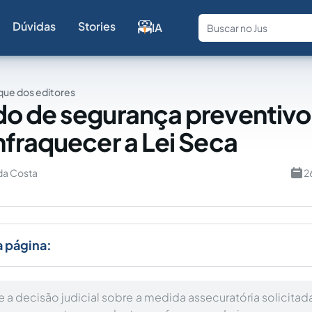
Dúvidas
Stories
IA
Fale com a
ue dos editores
o de segurança preventivo
fraquecer a Lei Seca
da Costa
2
a página:
a decisão judicial sobre a medida assecuratória solicitada