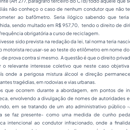
nte (Art 277, parágrafo terceiro do CTB) todo aquele que s
liás não conheço o caso de nenhum condutor que não t
bmeter ao bafômetro. Seria ilógico sabendo que teria 
lhida, sendo multado em R$ 957,70, tendo o direito de dir
frequência obrigatória a curso de reciclagem.
ivesse sido prevista na redação da lei, tal norma teria nas
o motorista recusar-se ao teste do etilômetro em nome do 
de prova contra si mesmo. A questão é que o direito privado
 o relevante interesse coletivo que neste caso objetiv
aís onde a perigosa mistura álcool e direção permane
antes tragédias, em rodovias e vias urbanas.
os que ocorrem durante a abordagem, em pontos de in
eca, envolvendo a divulgação de nomes de autoridades e 
ndo, em se tratando de um ato administrativo público 
sa se faz presente- como uma medida de cunho peda
ca intencional ao condutor infracionado, onde a finali