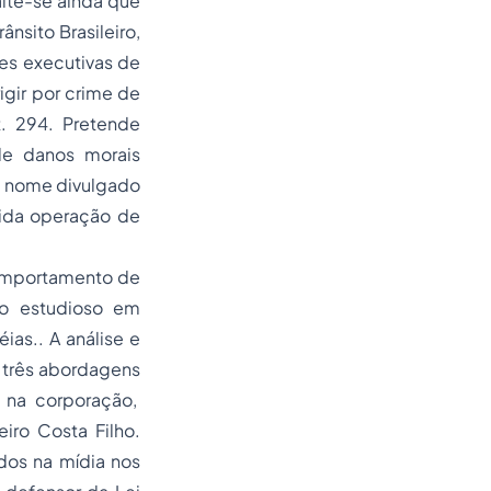
alte-se ainda que
nsito Brasileiro,
des executivas de
igir por crime de
t. 294. Pretende
 de danos morais
u nome divulgado
rida operação de
comportamento de
mo estudioso em
ias.. A análise e
 três abordagens
e na corporação,
iro Costa Filho.
dos na mídia nos