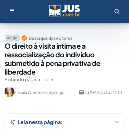
Destaque dos editores
Artigo
O direito à visita íntima e a
ressocialização do indivíduo
submetido à pena privativa de
liberdade
Exibindo página 1 de 5
Priscila Wieczorek Spricigo
23/04/2013 às 16:01
Leia nesta página: