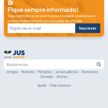
Fique sempre informado!
Seja o primeiro a receber nossas novidades exclusivas e
recentes diretamente em sua caixa de entrada.
Inscrever
Artigos
·
Notícias
·
Petições
·
Jurisprudência
·
Pareceres
·
Fale com a IA
Buscar no Jus
Dúvidas
·
Stories
Ajuda
·
Fale conosco