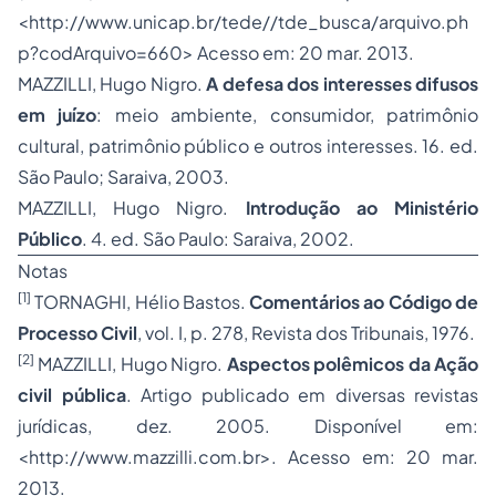
<http://www.unicap.br/tede//tde_busca/arquivo.ph
p?codArquivo=660> Acesso em: 20 mar. 2013.
MAZZILLI, Hugo Nigro.
A defesa dos interesses difusos
em juízo
: meio ambiente, consumidor, patrimônio
cultural, patrimônio público e outros interesses. 16. ed.
São Paulo; Saraiva, 2003.
MAZZILLI, Hugo Nigro.
Introdução ao Ministério
Público
. 4. ed. São Paulo: Saraiva, 2002.
Notas
[1]
TORNAGHI, Hélio Bastos.
Comentários ao Código de
Processo
Civil
, vol. I, p. 278, Revista dos Tribunais, 1976.
[2]
MAZZILLI, Hugo Nigro.
Aspectos polêmicos da Ação
civil pública
. Artigo publicado em diversas revistas
jurídicas, dez. 2005. Disponível em:
<http://www.mazzilli.com.br>. Acesso em: 20 mar.
2013.