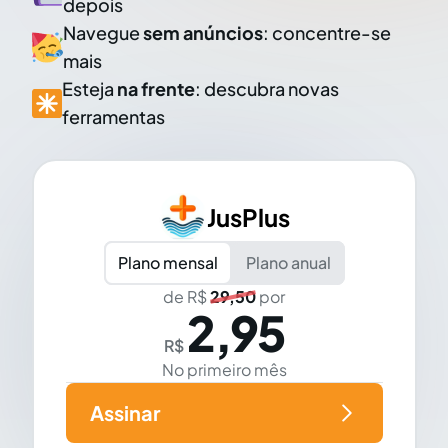
depois
Navegue
sem anúncios
: concentre-se
mais
Esteja
na frente
: descubra novas
ferramentas
JusPlus
Plano mensal
Plano anual
de R$
29,50
por
2,95
R$
No primeiro mês
Assinar