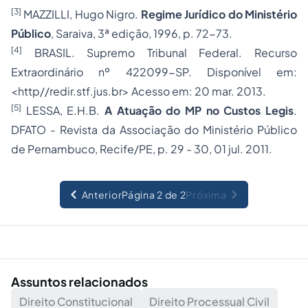
[3]
MAZZILLI, Hugo Nigro.
Regime Jurídico do Ministério
Público
, Saraiva, 3ª edição, 1996, p. 72-73.
[4]
BRASIL. Supremo Tribunal Federal. Recurso
Extraordinário nº 422099-SP. Disponível em:
<http//redir.stf.jus.br> Acesso em: 20 mar. 2013.
[5]
LESSA, E.H.B.
A Atuação do MP no Custos Legis
.
DFATO - Revista da Associação do Ministério Público
de Pernambuco, Recife/PE, p. 29 - 30, 01 jul. 2011.
Anterior
Página 2 de 2
Próxima
Assuntos relacionados
Direito Constitucional
Direito Processual Civil