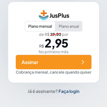
JusPlus
Plano mensal
Plano anual
de R$
29,50
por
2,95
R$
No primeiro mês
Assinar
Cobrança mensal, cancele quando quiser
Já é assinante?
Faça login