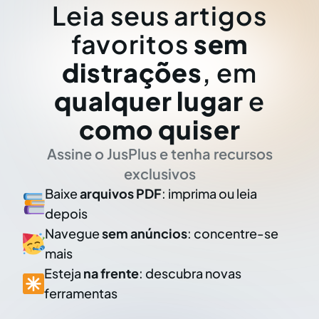
Leia seus artigos
favoritos
sem
distrações
, em
qualquer lugar
e
como quiser
Assine o JusPlus e tenha recursos
exclusivos
Baixe
arquivos PDF
: imprima ou leia
depois
Navegue
sem anúncios
: concentre-se
mais
Esteja
na frente
: descubra novas
ferramentas