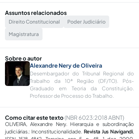
Assuntos relacionados
Direito Constitucional
Poder Judiciário
Magistratura
Sobre o autor
Alexandre Nery de Oliveira
Desembargador do Tribunal Regional do
Trabalho da 10ª Região (DF/TO). Pós-
Graduado em Teoria da Constituição.
Professor de Processo do Trabalho.
Como citar este texto
(NBR 6023:2018 ABNT)
OLIVEIRA, Alexandre Nery. Hierarquia e subordinação
judiciárias.: Inconstitucionalidade.
Revista Jus Navigandi
,
ISSN 1518-4862, Teresina, ano 5, n. 48, 1 dez. 2000.