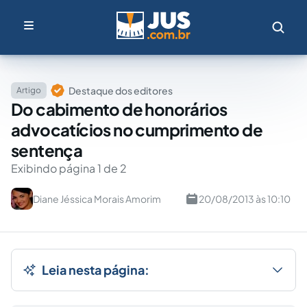
Destaque dos editores
Artigo
Do cabimento de honorários
advocatícios no cumprimento de
sentença
Exibindo página 1 de 2
Diane Jéssica Morais Amorim
20/08/2013 às 10:10
Leia nesta página: