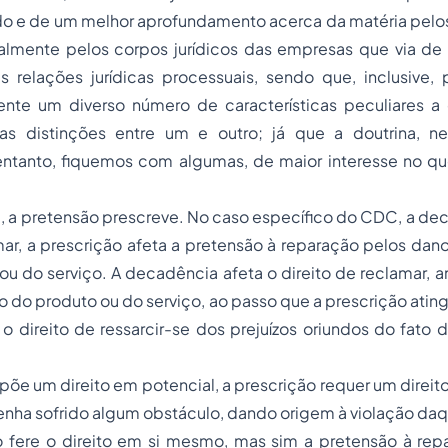
o e de um melhor aprofundamento acerca da matéria pelos 
palmente pelos corpos jurídicos das empresas que via de 
s relações jurídicas processuais, sendo que, inclusive, 
te um diverso número de características peculiares a c
 distinções entre um e outro; já que a doutrina, nes
ntanto, fiquemos com algumas, de maior interesse no q
, a pretensão prescreve. No caso específico do CDC, a de
mar, a prescrição afeta a pretensão à reparação pelos da
ou do serviço. A decadência afeta o direito de reclamar, a
o do produto ou do serviço, ao passo que a prescrição atin
 o direito de ressarcir-se dos prejuízos oriundos do fato
õe um direito em potencial, a prescrição requer um direito
 tenha sofrido algum obstáculo, dando origem à violação daq
o fere o direito em si mesmo, mas sim a pretensão à re