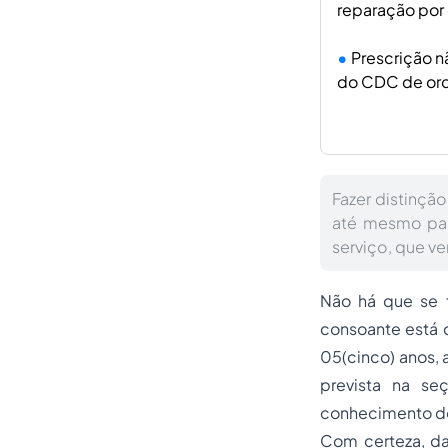
reparação por
Prescrição n
do CDC de orde
Fazer distinçã
até mesmo par
serviço, que ve
Não há que se f
consoante está 
05(cinco) anos, 
prevista na se
conhecimento do 
Com certeza, dat