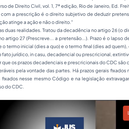
so de Direito Civil, vol. 1, 7ª edição, Rio de Janeiro, Ed. Fre
com a prescrição é o direito subjetivo de deduzir preten
ção atinge a ação e não o direito."
 duas realidades. Tratou da decadência no artigo 26 (o dire
no artigo 27 (Prescreve... a pretensão...). Prazo é o lapso 
re o termo inicial (dies a quo) e o termo final (dies ad quem
 fato jurídico, in casu, decadencial ou prescricional, extintiv
 que os prazos decadenciais e prescricionais do CDC são 
lteráveis pela vontade das partes. Há prazos gerais fixados 
s fixados nesse mesmo Código e na legislação extravaga
aso do CDC.