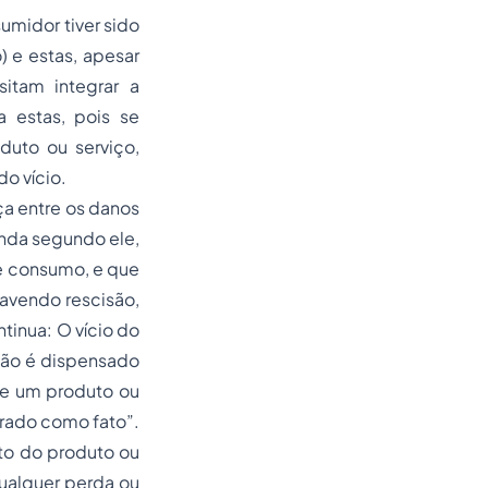
umidor tiver sido
 e estas, apesar
itam integrar a
a estas, pois se
duto ou serviço,
o vício.
ça entre os danos
inda segundo ele,
de consumo, e que
havendo rescisão,
ntinua: O vício do
não é dispensado
ue um produto ou
erado como fato”.
to do produto ou
ualquer perda ou