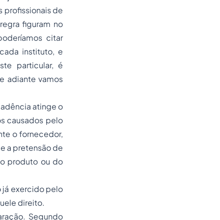
profissionais de
regra figuram no
poderíamos citar
ada instituto, e
te particular, é
ue adiante vamos
cadência atinge o
nos causados pelo
nte o fornecedor,
ge a pretensão de
 do produto ou do
 já exercido pelo
uele direito.
paração. Segundo