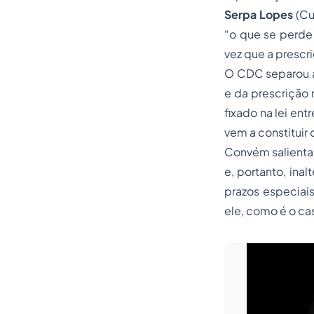
Serpa Lopes
(Cur
“o que se perde 
vez que a prescri
O CDC separou as
e da prescrição 
fixado na lei ent
vem a constituir o
Convém salientar
e, portanto, ina
prazos especiai
ele, como é o c