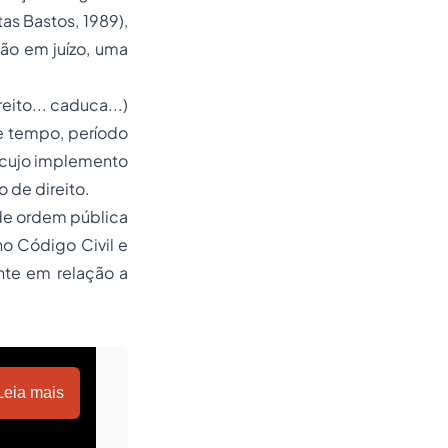
itas Bastos, 1989),
são em juízo, uma
ito... caduca...)
de tempo, período
), cujo implemento
o de direito.
de ordem pública
no Código Civil e
nte em relação a
Leia mais