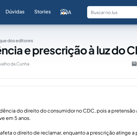
Dúvidas
Stories
IA
Fale com a
ue dos editores
cia e prescrição à luz do 
rvalho da Cunha
ência do direito do consumidor no CDC, pois a pretensão 
ve em 5 anos.
feta o direito de reclamar, enquanto a prescrição atinge a