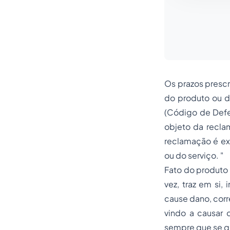
Os prazos prescr
do produto ou d
(Código de Defe
objeto da recla
reclamação é exc
ou do serviço. "
Fato do produto 
vez, traz em si,
cause dano, corr
vindo a causar 
sempre que se qu