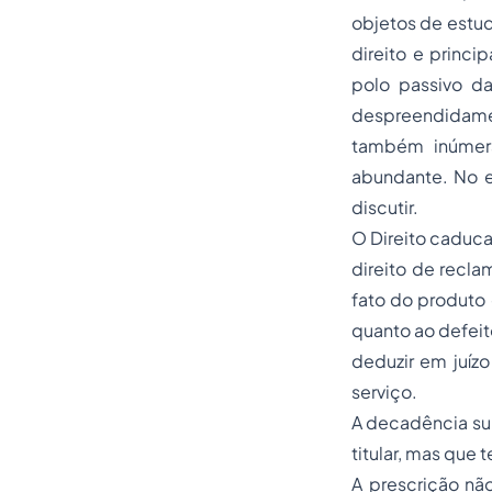
objetos de estud
direito e princi
polo passivo da
despreendidamen
também inúmeras
abundante. No e
discutir.
O Direito caduca
direito de recla
fato do produto 
quanto ao defeit
deduzir em juízo
serviço.
A decadência sup
titular, mas que
A prescrição nã