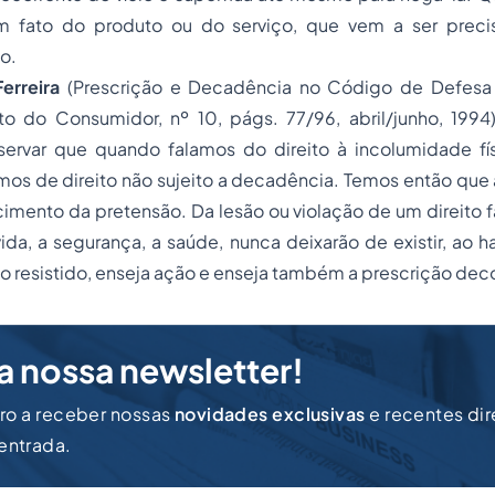
m fato do produto ou do serviço, que vem a ser prec
io.
erreira
(Prescrição e Decadência no Código de Defesa
ito do Consumidor, nº 10, págs. 77/96, abril/junho, 1994
servar que quando falamos do direito à incolumidade fí
os de direito não sujeito a decadência. Temos então que 
cimento da pretensão. Da lesão ou violação de um direito f
 vida, a segurança, a saúde, nunca deixarão de existir, ao h
to resistido, enseja ação e enseja também a prescrição dec
a nossa newsletter!
iro a receber nossas
novidades exclusivas
e recentes di
 entrada.