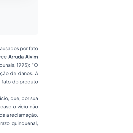
causados por fato
rece
Arruda Alvim
unais, 1995): “O
ação de danos. A
, fato do produto
cio, que, por sua
 caso o vício não
eda a reclamação,
razo quinquenal,