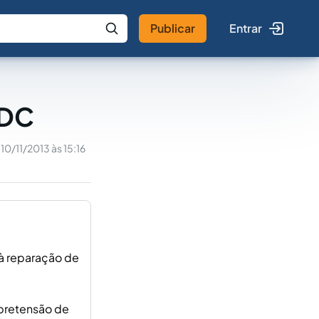
Publicar
Entrar
 IA
Buscar no Jus
CDC
10/11/2013 às 15:16
à reparação de
 pretensão de