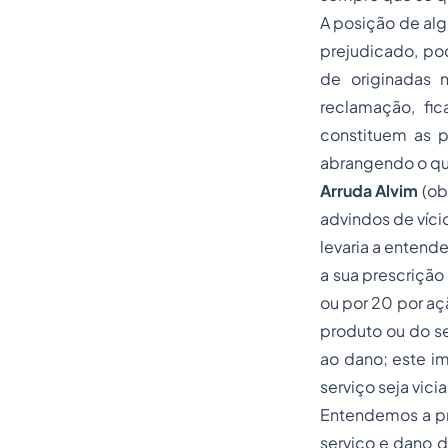
A posição de alg
prejudicado, pod
de originadas 
reclamação, fic
constituem as p
abrangendo o que
Arruda Alvim
(ob
advindos de víci
levaria a entend
a sua prescrição
ou por 20 por açã
produto ou do se
ao dano; este i
serviço seja vic
Entendemos a pro
serviço e dano d