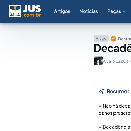
Artigos
Notícias
Peças
Destaq
Artigo
Decadên
Alvaro Luiz Ca
Resumo:
Não há decad
danos prescre
Decadência a