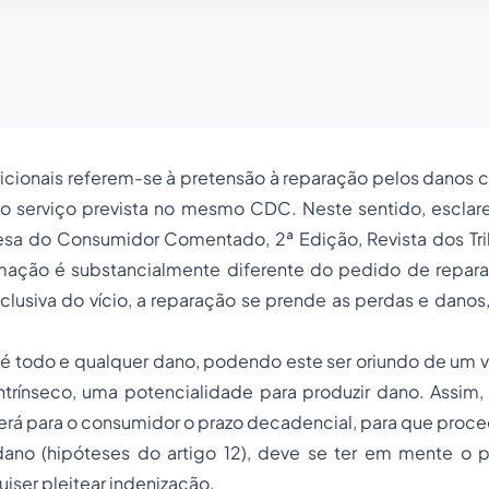
icionais referem-se à pretensão à reparação pelos danos 
o serviço prevista no mesmo CDC. Neste sentido, escla
sa do Consumidor Comentado, 2ª Edição, Revista dos Trib
mação é substancialmente diferente do pedido de repar
lusiva do vício, a reparação se prende as perdas e danos
é todo e qualquer dano, podendo este ser oriundo de um ví
 intrínseco, uma potencialidade para produzir dano. Assim,
erá para o consumidor o prazo decadencial, para que proc
dano (hipóteses do artigo 12), deve se ter em mente o p
iser pleitear indenização.