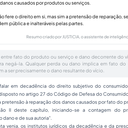
 danos causados por produtos ou serviços.
ão fere o direito em si, mas sim a pretensão de reparação, 
m pública e inalteráveis pelas partes.
Resumo criado por JUSTICIA, o assistente de inteligência 
o entre fato do produto ou serviço e dano decorrente do ví
a negá-la. Qualquer perda ou dano implica em fato do
m a ser precisamente o dano resultante do vício.
alar em decadência do direito subjetivo do consumidor,
disposto no artigo 27 do Código de Defesa do Consumido
a pretensão à reparação dos danos causados por fato do p
ção II deste capítulo, iniciando-se a contagem do pr
dano e de sua autoria".
a venia, os institutos jurídicos da decadência e da pres