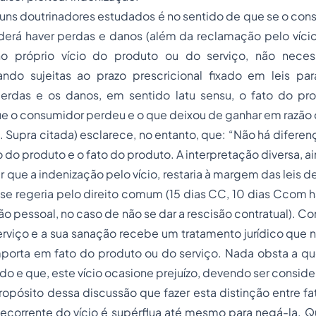
uns doutrinadores estudados é no sentido de que se o cons
erá haver perdas e danos (além da reclamação pelo vício)
no próprio vício do produto ou do serviço, não necess
ando sujeitas ao prazo prescricional fixado em leis par
erdas e os danos, em sentido latu sensu, o fato do pro
 o consumidor perdeu e o que deixou de ganhar em razão d
. Supra citada) esclarece, no entanto, que: “Não há diferen
o do produto e o fato do produto. A interpretação diversa, a
er que a indenização pelo vício, restaria à margem das leis 
 se regeria pelo direito comum (15 dias CC, 10 dias Ccom 
o pessoal, no caso de não se dar a rescisão contratual). Co
rviço e a sua sanação recebe um tratamento jurídico que 
mporta em fato do produto ou do serviço. Nada obsta a q
iado e que, este vício ocasione prejuízo, devendo ser consid
pósito dessa discussão que fazer esta distinção entre fa
ecorrente do vício é supérflua até mesmo para negá-la. Q