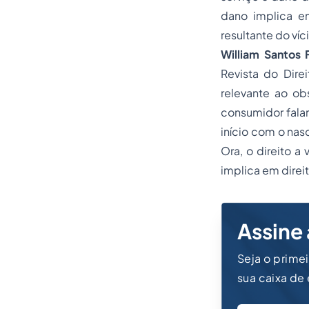
dano implica e
resultante do víc
William Santos F
Revista do Dire
relevante ao ob
consumidor falam
início com o nas
Ora, o direito a
implica em direi
Assine 
Seja o prime
sua caixa de