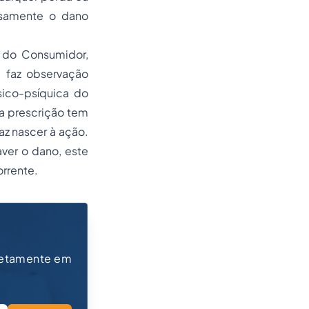
isamente o dano
 do Consumidor,
) faz observação
sico-psíquica do
a prescrição tem
az nascer à ação.
aver o dano, este
orrente.
retamente em