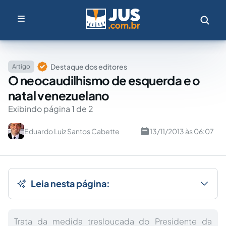
Destaque dos editores
Artigo
O neocaudilhismo de esquerda e o
natal venezuelano
Exibindo página 1 de 2
Eduardo Luiz Santos Cabette
13/11/2013 às 06:07
Leia nesta página:
Trata da medida tresloucada do Presidente da