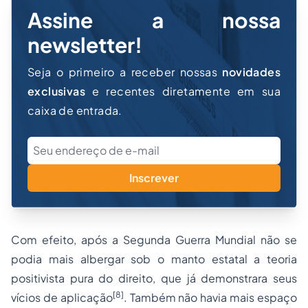
Assine a nossa
newsletter!
Seja o primeiro a receber nossas
novidades
exclusivas
e recentes diretamente em sua
caixa de entrada.
Inscrever
Com efeito, após a Segunda Guerra Mundial não se
podia mais albergar sob o manto estatal a teoria
positivista pura do direito, que já demonstrara seus
[8]
vícios de aplicação
. Também não havia mais espaço