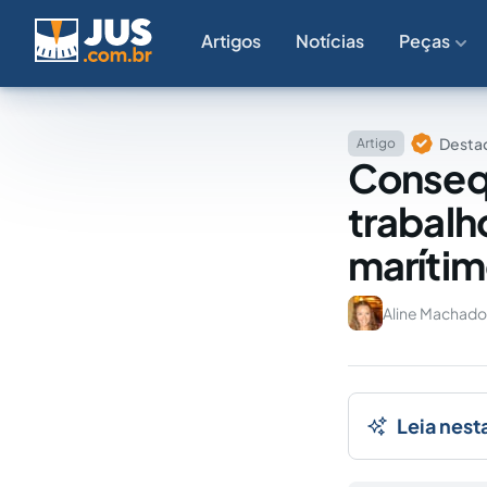
Artigos
Notícias
Peças
Destaq
Artigo
Consequ
trabalh
marítim
Aline Machad
Leia nest