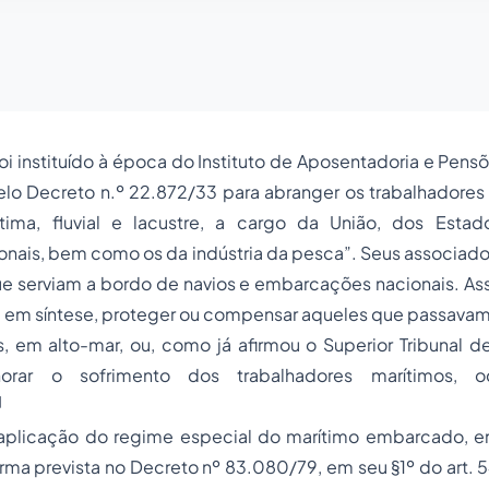
oi instituído à época do Instituto de
Aposentadoria
e Pensõ
elo Decreto n.º 22.872/33 para abranger os trabalhadores
ima, fluvial e lacustre, a cargo da União, dos Estad
ionais, bem como os da indústria da pesca”. Seus associado
ue serviam a bordo de navios e embarcações nacionais. As
, em síntese, proteger ou compensar aqueles que passavam
 em alto-mar, ou, como já afirmou o Superior Tribunal de
norar o sofrimento dos trabalhadores marítimos, o
]
aplicação do regime especial do marítimo embarcado, e
rma prevista no Decreto nº 83.080/79, em seu §1º do art. 54