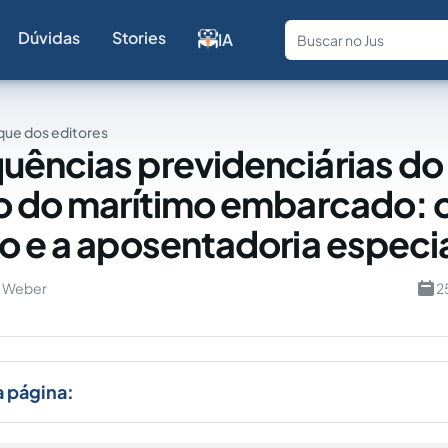
Dúvidas
Stories
IA
Fale com a
ue dos editores
ências previdenciárias do
o do marítimo embarcado: 
o e a aposentadoria especi
o Weber
2
a página: