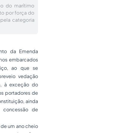
ho do marítimo
o por força do
pela categoria
vento da Emenda
timos embarcados
iço, ao que se
breveio vedação
o, à exceção do
os portadores de
onstituição, ainda
 a concessão de
, de um ano cheio