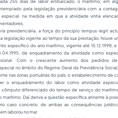
cada 255 dias de labor embarcado, o marítimo, em alg
templado pela legislação previdenciária com a contag
 especial, na medida em que a atividade vinha elenca
mentadores.
a previdenciária, a força do princípio tempus regit ac
r a legislação vigente ao tempo da sua prestação, houve 
to específico do ano marítimo, vigente até 15.12.1998, e 
28.04.1995, de enquadramento da atividade como espec
fissional. Com o crescente aumento dos pedidos d
special
no âmbito do Regime Geral da Previdência Social,
nte nas zonas portuárias do país, o estabelecimento de c
r o enquadramento do labor como atividade especia
 o cômputo diferenciado do tempo de serviço do maríti
 marítimo. Daí deriva a questão específica atinente à pos
no caso concreto, de ambas as consequências jurídico-
uem laborou no mar.