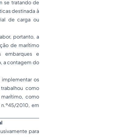
m se tratando de
ticas destinada à
vial de carga ou
bor, portanto, a
ição de marítimo
os embarques e
o, a contagem do
 implementar os
e trabalhou como
 marítimo, como
S n.º45/2010, em
l
lusivamente para