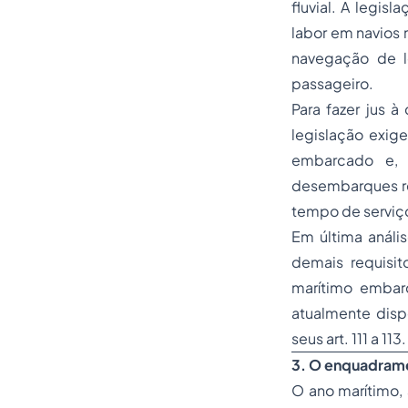
fluvial. A legis
labor em navios 
navegação de lo
passageiro.
Para fazer jus 
legislação exig
embarcado e, 
desembarques rea
tempo de serviço
Em última anál
demais requisit
marítimo embar
atualmente disp
seus art. 111 a 113.
3. O enquadrame
O ano marítimo,