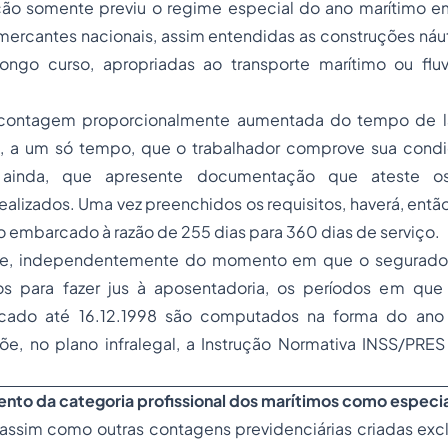
lação somente previu o regime especial do ano marítimo e
mercantes nacionais, assim entendidas as construções náu
ngo curso, apropriadas ao transporte marítimo ou flu
à contagem proporcionalmente aumentada do tempo de la
e, a um só tempo, que o trabalhador comprove sua cond
ainda, que apresente documentação que ateste 
lizados. Uma vez preenchidos os requisitos, haverá, entã
 embarcado à razão de 255 dias para 360 dias de serviço.
ise, independentemente do momento em que o segurado
os para fazer jus à aposentadoria, os períodos em qu
cado até 16.12.1998 são computados na forma do ano
õe, no plano infralegal, a Instrução Normativa INSS/PRE
nto da categoria profissional dos marítimos como especia
 assim como outras contagens previdenciárias criadas exc