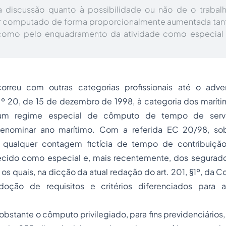
 a discussão quanto à possibilidade ou não de o trabal
 computado de forma proporcionalmente aumentada tant
como pelo enquadramento da atividade como especial 
rreu com outras categorias profissionais até o ad
n.º 20, de 15 de dezembro de 1998, à categoria dos marí
 um regime especial de cômputo de tempo de serv
enominar ano marítimo. Com a referida EC 20/98, so
 a qualquer contagem fictícia de tempo de contribuiçã
ecido como especial e, mais recentemente, dos segurad
 os quais, na dicção da atual redação do art. 201, §1º, da C
doção
de requisitos e critérios diferenciados para
obstante o cômputo privilegiado, para fins previdenciários