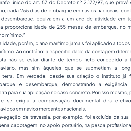
rafo único do art. 57 do Decreto nº 2.172/97, que prevê
mo, cada 255 dias de embarque em navios nacionais, con
desembarque, equivalem a um ano de atividade em ter
ela proporcionalidade de 255 meses de embarque, no m
no mínimo.”
inalidade, porém, o ano marítimo jamais foi aplicado a todos
rítimo. Ao contrário: a especificidade da contagem difer
ota não se estar diante de tempo ficto concedido a 
uaviário, mas sim àqueles que se submetiam a long
 terra. Em verdade, desde sua criação o instituto já 
barque e desembarque, demonstrando a exigência 
rra para sua aplicação no caso concreto. Por isso mesmo, par
e se exigiu a comprovação documental dos efetiv
vidos em navios mercantes nacionais.
avegação de travessia, por exemplo, foi excluída da sua 
na cabotagem, no apoio portuário, na pesca profissional