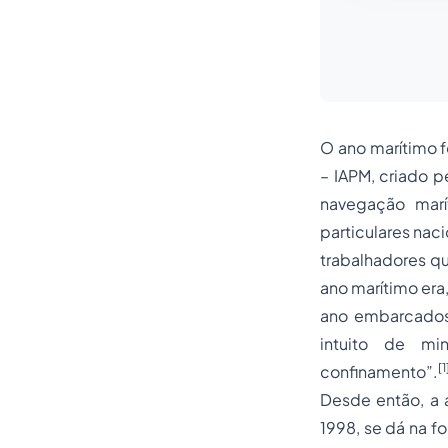
O ano marítimo f
– IAPM, criado p
navegação marít
particulares nac
trabalhadores q
ano marítimo era
ano embarcados,
intuito de mi
[1
confinamento”.
Desde então, a 
1998, se dá na fo