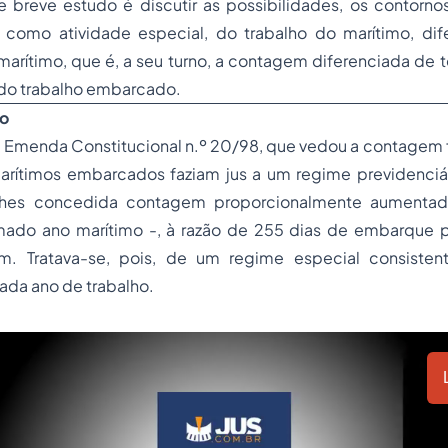
 breve estudo é discutir as possibilidades, os contornos
como atividade especial, do trabalho do marítimo, di
 marítimo, que é, a seu turno, a contagem diferenciada de
do trabalho embarcado.
mo
 Emenda Constitucional n.º 20/98, que vedou a contagem f
marítimos embarcados faziam jus a um regime previdenciár
-lhes concedida contagem proporcionalmente aument
mado ano marítimo -, à razão de 255 dias de embarque 
m. Tratava-se, pois, de um regime especial consiste
cada ano de trabalho.