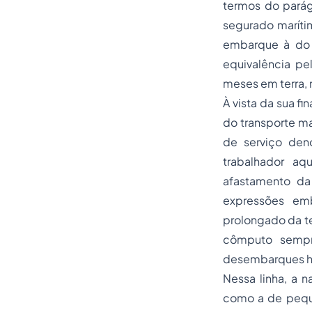
termos do parág
segurado maríti
embarque à do 
equivalência p
meses em terra, 
À vista da sua f
do transporte ma
de serviço den
trabalhador aq
afastamento da
expressões em
prolongado da te
cômputo sempr
desembarques ha
Nessa linha, a n
como a de peque