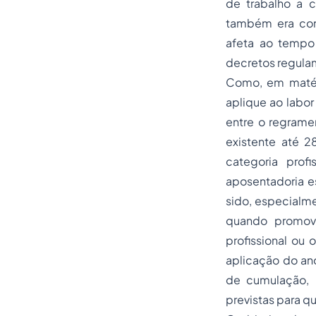
de trabalho a 
também era con
afeta ao tempo
decretos regula
Como, em matéri
aplique ao labo
entre o regramen
existente até 
categoria pro
aposentadoria e
sido, especialme
quando promove
profissional ou
aplicação do ano
de cumulação, 
previstas para q