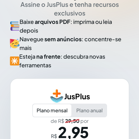
Assine o JusPlus e tenha recursos
exclusivos
Baixe
arquivos PDF
: imprima ou leia
depois
Navegue
sem anúncios
: concentre-se
mais
Esteja
na frente
: descubra novas
ferramentas
JusPlus
Plano mensal
Plano anual
de R$
29,50
por
2,95
R$