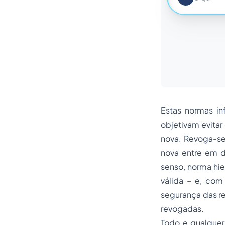
Estas normas inf
objetivam evitar
nova. Revoga-se 
nova entre em d
senso,
norma hie
válida – e, com
segurança das re
revogadas.
Todo e qualquer