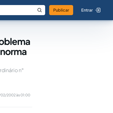
Publicar
Entrar
 IA
Buscar no Jus
problema
a norma
rdinário n°
/02/2002 às 01:00