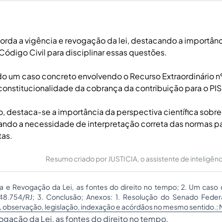
rda a vigência e revogação da lei, destacando a importânc
Código Civil para disciplinar essas questões.
o um caso concreto envolvendo o Recurso Extraordinário nº
constitucionalidade da cobrança da contribuição para o PIS
, destaca-se a importância da perspectiva científica sobre
ltando a necessidade de interpretação correta das normas pa
tas.
Resumo criado por JUSTICIA, o assistente de inteligência 
ia e Revogação da Lei, as fontes do direito no tempo; 2. Um caso
148.754/RJ; 3. Conclusão; Anexos: 1. Resolução do Senado Federa
 observação, legislação, indexação e acórdãos no mesmo sentido.; No
vogação da Lei, as fontes do direito no tempo.