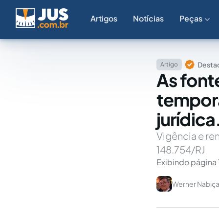
Artigos
Notícias
Peças
Destaq
Artigo
As font
tempora
jurídica
Vigência e re
148.754/RJ
Exibindo página 
Werner Nabiç