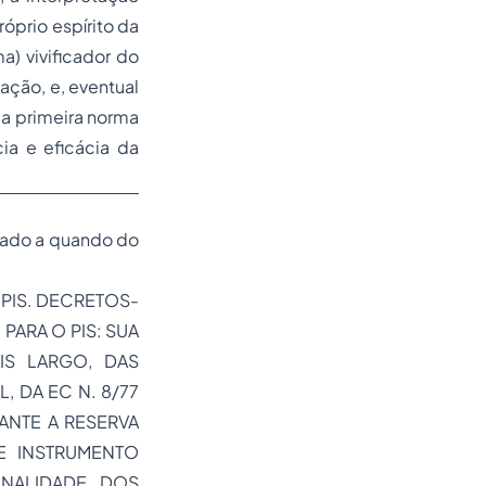
róprio espírito da
ma
) vivificador do
ação, e, eventual
 a primeira norma
ia e eficácia da
icado a quando do
 PIS. DECRETOS-
 PARA O PIS: SUA
IS LARGO, DAS
 DA EC N. 8/77
 ANTE A RESERVA
E INSTRUMENTO
ONALIDADE DOS