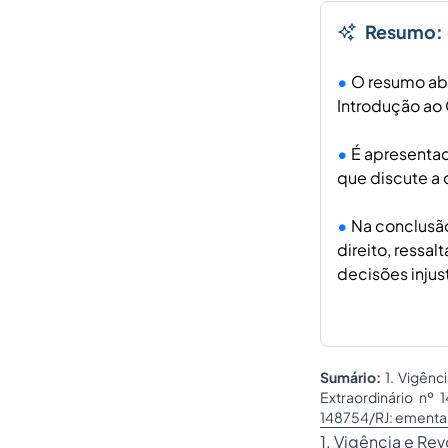
Resumo:
O resumo abo
Introdução ao 
É apresentad
que discute a 
Na conclusão
direito, ressa
decisões injus
Sumário:
1. Vigênc
Extraordinário nº 
148754/RJ: ementa,
1. Vigência e Re