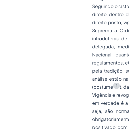
Seguindo o rastr
direito dentro 
direito posto, v
Suprema a Orde
introdutoras de 
delegada, medid
Nacional, quant
regulamentos, et
pela tradição, 
análise estão na
4
(costume
), d
Vigência e revog
em verdade é a L
seja, são norm
obrigatoriamen
positivado, com 