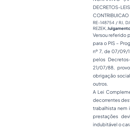
DECRETOS-LEIS 
CONTRIBUICAO P
RE-148754 / RJ, 
REZEK,
Julgament
Versou referido 
para o PIS – Pro
nº 7, de 07/09/1
pelos Decretos
21/07/88, prov
obrigação social
outros.
A Lei Complemen
decorrentes dest
trabalhista nem 
prestações dev
indubitável o car