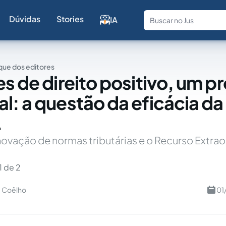
Dúvidas
Stories
IA
Fale com a
ue dos editores
es de direito positivo, um 
l: a questão da eficácia d
.
novação de normas tributárias e o Recurso Extrao
1 de 2
a Coêlho
01