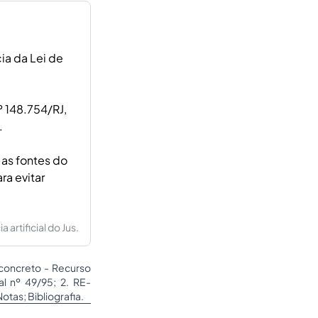
ia da Lei de
 148.754/RJ,
.
 as fontes do
ra evitar
artificial do Jus.
 concreto - Recurso
l nº 49/95; 2. RE-
tas; Bibliografia.