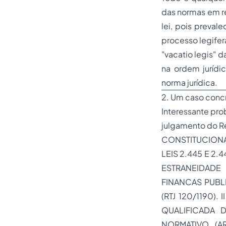
das normas em rel
lei, pois preval
processo legifer
"
vacatio legis
" d
na ordem jurídi
norma jurídica.
2. Um caso concr
Interessante pro
julgamento do Re
CONSTITUCIONAL
LEIS 2.445 E 2.
ESTRANEIDADE
FINANCAS PUBLI
(RTJ 120/1190)
QUALIFICADA 
NORMATIVO (A