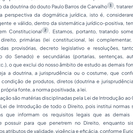
1
o da doutrina do douto Paulo Barros de Carvalho
, tratar
da perspectiva da dogmática jurídica, isto é, consider
igente e válido, dentro da sistemática jurídico-positiva,
2
m Constitucional
. Estamos, portanto, tratando som
direito, primárias (lei constitucional, lei complementar, l
as provisórias, decreto legislativo e resoluções, ta
o do Senado) e secundárias (portarias, sentenças, au
c.), o que exclui do nosso âmbito de estudo as demais fo
seja a doutrina, a jurisprudência ou o costume, que con
 condição de produtos, diretos (doutrina e jurisprudênci
a própria fonte, a norma positivada, a lei.
ação são matérias disciplinadas pela Lei de Introdução ao 
ei de Introdução de todo o Direito, pois institui normas
as que informam os requisitos legais que as demais
te possuir para que penetrem no Direito, enquanto si
os atributos de validade, vigência e eficácia, conforme Euri