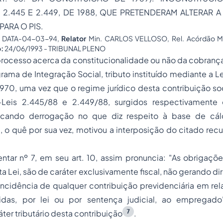
2.445 E 2.449, DE 1988, QUE PRETENDERAM ALTERAR A
ARA O PIS.
DJ DATA-04-03-94,
Relator
Min. CARLOS VELLOSO, Rel. Acórdão M
o:
24/06/1993 - TRIBUNAL PLENO
processo acerca da constitucionalidade ou não da cobranç
grama de Integração Social, tributo instituído mediante a
970, uma vez que o regime jurídico desta contribuição soc
-Leis 2.445/88 e 2.449/88, surgidos respectivament
ocando derrogação no que diz respeito à base de cálc
, o quê por sua vez, motivou a interposição do citado recu
tar nº 7, em seu art. 10, assim pronuncia: "
As obrigaçõe
a Lei, são de caráter exclusivamente fiscal, não gerando dir
incidência de qualquer contribuição previdenciária em re
idas, por lei ou por sentença judicial, ao empregado
7
áter tributário desta contribuição
.