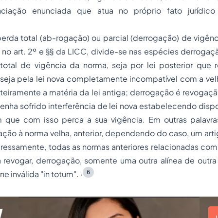
ciação enunciada que atua no próprio fato jurídic
rda total (ab-rogação) ou parcial (derrogação) de vigênci
no art. 2º e §§ da LICC, divide-se nas espécies derrogaç
total de vigência da norma, seja por lei posterior que r
seja pela lei nova completamente incompatível com a velh
inteiramente a matéria da lei antiga; derrogação é revogaç
 tenha sofrido interferência de lei nova estabelecendo disp
m que com isso perca a sua vigência. Em outras palavra
lação à norma velha, anterior, dependendo do caso, um art
ressamente, todas as normas anteriores relacionadas com
 revogar, derrogação, somente uma outra alínea de outr
6
ne inválida "
in totum".
·