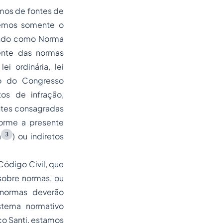
emos de fontes de
aremos somente o
 tendo como Norma
ente das normas
ei ordinária, lei
nto do Congresso
tos de infração,
ntes consagradas
forme a presente
3
a
) ou indiretos
Código Civil, que
 sobre normas, ou
 normas deverão
stema normativo
co Santi, estamos