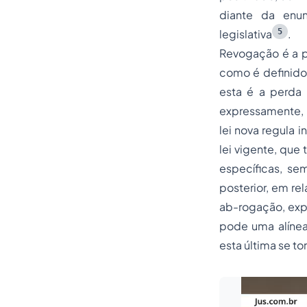
diante da enun
5
legislativa
.
Revogação é a pe
como é definido 
esta é a perda 
expressamente, 
lei nova regula 
lei vigente, que
específicas, se
posterior, em re
ab-rogação, exp
pode uma alínea
esta última se tor