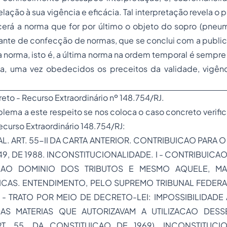
ação à sua vigência e eficácia. Tal interpretação revela o p
ecerá a norma que for por último o objeto do sopro (
pneu
ante de confecção de normas, que se conclui com a public
a norma, isto é, a última norma na ordem temporal é sempre
ca, uma vez obedecidos os preceitos da validade, vigênc
eto - Recurso Extraordinário nº 148.754/RJ.
blema a este respeito se nos coloca o caso concreto verif
curso Extraordinário 148.754/RJ:
. ART. 55-II DA CARTA ANTERIOR. CONTRIBUICAO PARA O
449, DE 1988. INCONSTITUCIONALIDADE. I - CONTRIBUICAO
 AO DOMINIO DOS TRIBUTOS E MESMO AQUELE, MA
CAS. ENTENDIMENTO, PELO SUPREMO TRIBUNAL FEDERAL,
. II - TRATO POR MEIO DE DECRETO-LEI: IMPOSSIBILIDADE
DAS MATERIAS QUE AUTORIZAVAM A UTILIZACAO DESS
RT. 55. DA CONSTITUICAO DE 1969). INCONSTITUCI