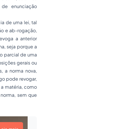
o de enunciação
a de uma lei, tal
ão e ab-rogação,
evoga a anterior
a, seja porque a
ão parcial de uma
osições gerais ou
s, a norma nova,
igo pode revogar,
 a matéria, como
a norma, sem que