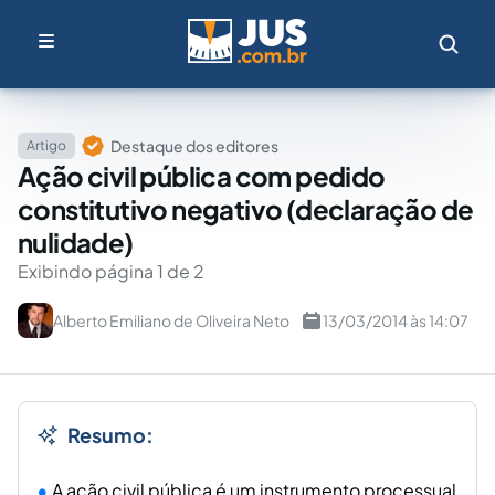
Destaque dos editores
Artigo
Ação civil pública com pedido
constitutivo negativo (declaração de
nulidade)
Exibindo página 1 de 2
Alberto Emiliano de Oliveira Neto
13/03/2014 às 14:07
Resumo:
A ação civil pública é um instrumento processual