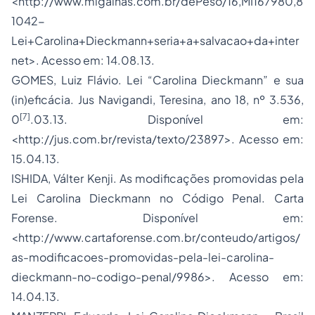
<http://www.migalhas.com.br/dePeso/16,MI167980,8
1042-
Lei+Carolina+Dieckmann+seria+a+salvacao+da+inter
net>. Acesso em: 14.08.13.
GOMES, Luiz Flávio. Lei “Carolina Dieckmann” e sua
(in)eficácia. Jus Navigandi, Teresina, ano 18, nº 3.536,
[7]
0
.03.13. Disponível em:
<http://jus.com.br/revista/texto/23897>. Acesso em:
15.04.13.
ISHIDA, Válter Kenji. As modificações promovidas pela
Lei Carolina Dieckmann no Código Penal. Carta
Forense. Disponível em:
<http://www.cartaforense.com.br/conteudo/artigos/
as-modificacoes-promovidas-pela-lei-carolina-
dieckmann-no-codigo-penal/9986>. Acesso em:
14.04.13.