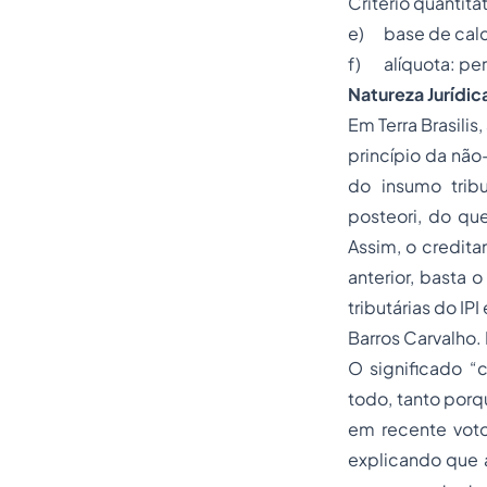
Critério quantitat
e) base de calcu
f) alíquota: per
Natureza Jurídic
Em
Terra Brasilis,
princípio da nã
do insumo tribu
posteori,
do que
Assim, o credit
anterior, basta o
tributárias do IP
Barros Carvalho. 
O significado “
todo, tanto porq
em recente voto
explicando que 