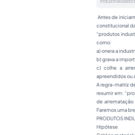
Industrializados
Antes de iniciar
constitucional da
“produtos industr
como:
a) onera a indust
b) grava a impor
c) colhe a arre
apreendidos ou 
A regra-matriz d
resumir em: “pro
de arrematação d
Faremos uma bre
PRODUTOS INDU
Hipótese