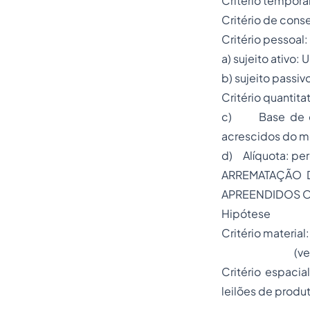
Critério tempor
Critério de con
Critério pessoal:
a) sujeito ativo: 
b) sujeito passiv
Critério quantitat
c) Base de calc
acrescidos do m
d) Alíquota: pe
ARREMATAÇÃO D
APREENDIDOS 
Hipótese
Critério materia
(verbo) +
Critério espacia
leilões de produ