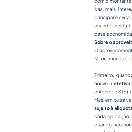
com o montante 
das mais inter
principal é evit
criando, nesta 
base econômica
Sobre o aproveit
O aproveitamento
NT ou imunes é d
Primeiro, quan
houve a
efetiva
entende o STF (
Mas, em outra v
sujeito à alíquo
cada operação c
quando não houv