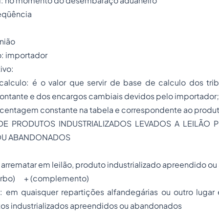
al: no momento do desembaraço aduaneiro
seqüência
União
o: importador
ivo:
ulo: é o valor que servir de base de calculo dos trib
ontante e dos encargos cambiais devidos pelo importador;
rcentagem constante na tabela e correspondente ao produ
E PRODUTOS INDUSTRIALIZADOS LEVADOS A LEILÃO 
OU ABANDONADOS
l: arrematar em leilão, produto industrializado apreendido 
 (complemento)
l: em quaisquer repartições alfandegárias ou outro lugar
tos industrializados apreendidos ou abandonados