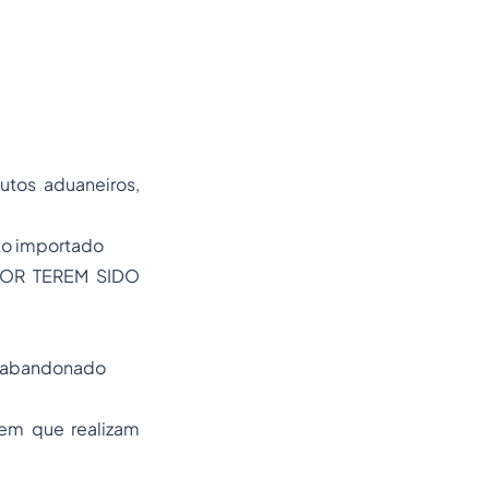
utos aduaneiros,
to importado
POR TEREM SIDO
ou abandonado
 em que realizam