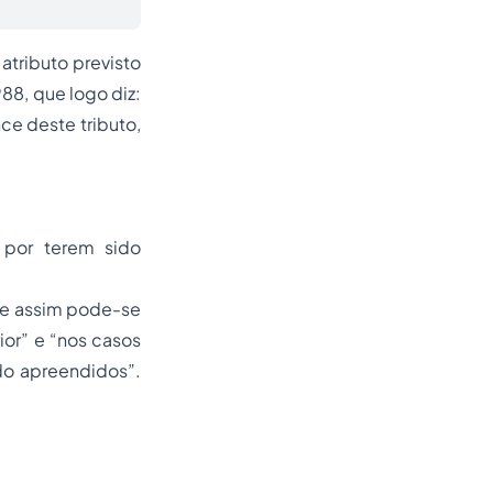
atributo previsto
988, que logo diz:
nce deste tributo,
, por terem sido
que assim pode-se
ior” e “nos casos
ido apreendidos”.