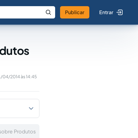
Publicar
Entrar
 IA
Buscar no Jus
odutos
4/04/2014 às 14:45
 sobre Produtos