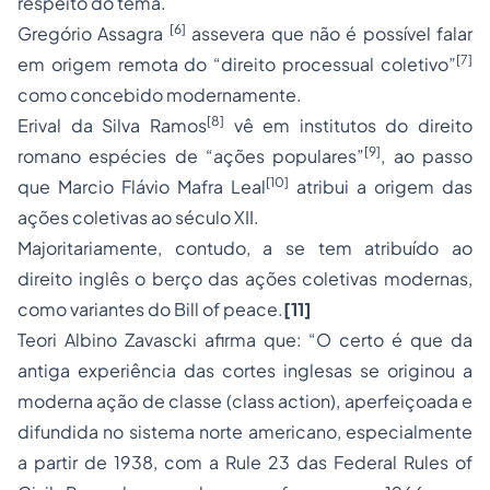
respeito do tema.
[6]
Gregório Assagra
assevera que não é possível falar
[7]
em origem remota do “direito processual coletivo”
como concebido modernamente.
[8]
Erival da Silva Ramos
vê em institutos do
direito
[9]
romano
espécies de “ações populares”
, ao passo
[10]
que Marcio Flávio Mafra Leal
atribui a origem das
ações coletivas ao século XII.
Majoritariamente, contudo, a se tem atribuído ao
direito inglês o berço das ações coletivas modernas,
como variantes do Bill of peace.
[11]
Teori Albino Zavascki afirma que: “O certo é que da
antiga experiência das cortes inglesas se originou a
moderna ação de classe (class action), aperfeiçoada e
difundida no sistema norte americano, especialmente
a partir de 1938, com a Rule 23 das Federal Rules of