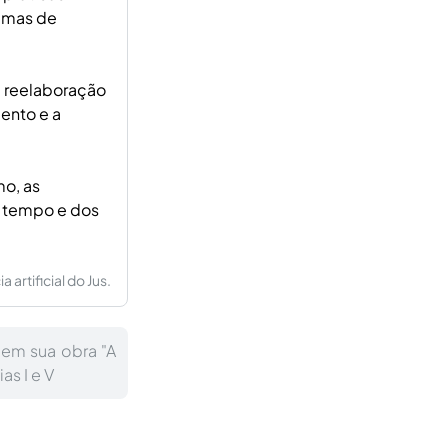
temas de
a reelaboração
ento e a
mo, as
o tempo e dos
artificial do Jus.
 em sua obra "A
as I e V