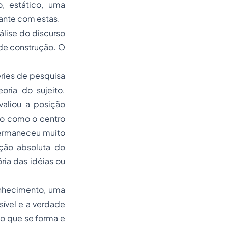
o, estático, uma
tante com estas.
lise do discurso
 de construção. O
éries de pesquisa
ria do sujeito.
valiou a posição
do como o centro
permaneceu muito
ição absoluta do
ria das idéias ou
onhecimento, uma
sível e a verdade
to que se forma e