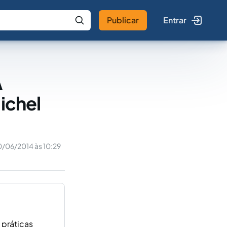
Publicar
Entrar
 IA
Buscar no Jus
A
ichel
0/06/2014 às 10:29
 práticas