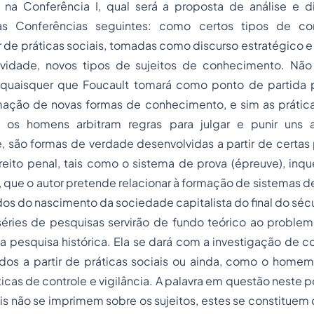
 na Conferência I, qual será a proposta de análise e 
as Conferências seguintes: como certos tipos de c
r de práticas sociais, tomadas como discurso estratégico 
ividade, novos tipos de sujeitos de conhecimento. Não 
s quaisquer que Foucault tomará como ponto de partida 
mação de novas formas de conhecimento, e sim as práticas
 os homens arbitram regras para julgar e punir uns a
 são formas de verdade desenvolvidas a partir de certas p
ito penal, tais como o sistema de prova (épreuve), inqué
que o autor pretende relacionar à formação de sistemas de
ados do nascimento da sociedade capitalista do final do sécu
 séries de pesquisas servirão de fundo teórico ao proble
 a pesquisa histórica. Ela se dará com a investigação de
dos a partir de práticas sociais ou ainda, como o homem
icas de controle e vigilância. A palavra em questão neste 
ais não se imprimem sobre os sujeitos, estes se constituem c