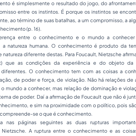
mento é simplesmente o resultado do jogo, do afrontament
misso entre os instintos. É porque os instintos se encon
te, ao término de suas batalhas, a um compromisso, a alg
nhecimento (p. 16).
iferença entre o conhecimento e o mundo a conhecer
 a natureza humana. O conhecimento é produto da tens
natureza diferente destas. Para Foucault, Nietzsche afirma
t) que as condições da experiência e do objeto da 
diferentes. O conhecimento tem com as coisas a conh
ação, de poder e força, de violação. Não há relações de 
o mundo a conhecer, mas relação de dominação e violaç
stema de poder. Daí a afirmação de Foucault que não é junt
hecimento, e sim na proximidade com o político, pois são
e compreende-se o que é conhecimento.
lta nas páginas seguintes as duas rupturas importan
ietzsche. A ruptura entre o conhecimento e as coisas