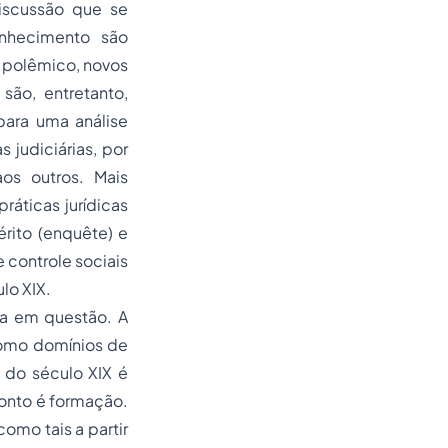
discussão que se
onhecimento são
e polêmico, novos
são, entretanto,
para uma análise
 judiciárias, por
os outros. Mais
ráticas jurídicas
rito (enquête) e
 controle sociais
lo XIX.
ma em questão. A
 como domínios de
 do século XIX é
ponto é formação.
omo tais a partir