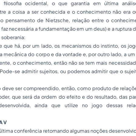
filosofia ocidental, o que garantia em última análi
tre a coisa a ser conhecida e o conhecimento não era o
o pensamento de Nietzsche, relação entre o conhecime
 faz necessária a fundamentação em um deus) e a ruptura do
 soberania:
de que há, por um lado, os mecanismos do instinto, os jo
 mecânica do corpo e da vontade e, por outro lado, a um 
rente, o conhecimento, então não se tem mais necessida
Pode-se admitir sujeitos, ou podemos admitir que o sujeit
deve ser compreendido, então, como produto de relaçõe
der, que será da ordem do efeito e do resultado, das par
esenvolvida, ainda que utilize no jogo dessas relaç
A V
a última conferência retomando algumas noções desenvolvid