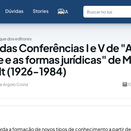
Dúvidas
Stories
IA
Fale com a
ue dos editores
 das Conferências I e V de "
 e as formas jurídicas" de M
t (1926-1984)
e Argolo Costa
1
rda a formação de novos tipos de conhecimento a partir de