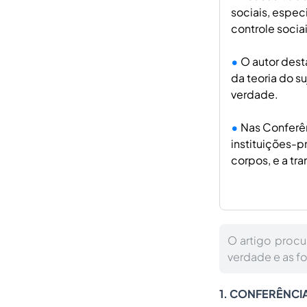
sociais, espec
controle sociai
O autor dest
da teoria do s
verdade.
Nas Conferên
instituições-p
corpos, e a tr
O artigo procu
verdade e as fo
1. CONFERÊNCIA