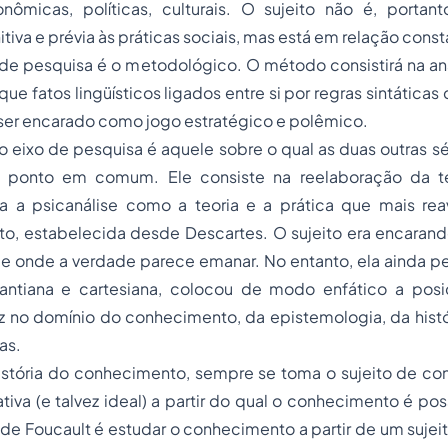
nômicas, políticas, culturais. O sujeito não é, portant
itiva e prévia às práticas sociais, mas está em relação cons
de pesquisa é o metodológico. O método consistirá na aná
ue fatos lingüísticos ligados entre si por regras sintáticas
ser encarado como jogo estratégico e polêmico.
iro eixo de pesquisa é aquele sobre o qual as duas outras s
u ponto em comum. Ele consiste na reelaboração da teo
a a psicanálise como a teoria e a prática que mais rea
ito, estabelecida desde Descartes. O sujeito era encaran
de onde a verdade parece emanar. No entanto, ela ainda 
kantiana e cartesiana, colocou de modo enfático a pos
ez no domínio do conhecimento, da epistemologia, da histó
as.
istória do conhecimento, sempre se toma o sujeito de c
tiva (e talvez ideal) a partir do qual o conhecimento é pos
 de Foucault é estudar o conhecimento a partir de um sujei