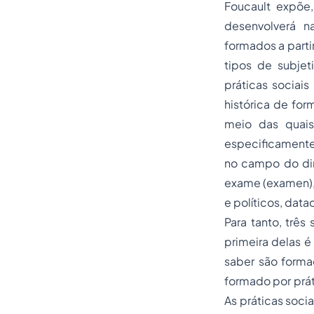
Foucault expõe,
desenvolverá n
formados a parti
tipos de subjet
práticas sociai
histórica de for
meio das quais
especificamente,
no campo do dire
exame (examen), 
e políticos, dat
Para tanto, três
primeira delas é
saber são forma
formado por prát
As práticas soci