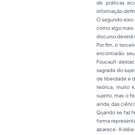
de práticas eco
informação defin
O segundo eixo 
como algo mais q
discurso deverá 
Por fim, o terce
encontrarão se
Foucault destac
sagrada do suje
de liberdade e 
teórica, muito 
sujeito, mas o f
ainda, das ciênci
Quando se faz h
forma representa
aparece. A idéia