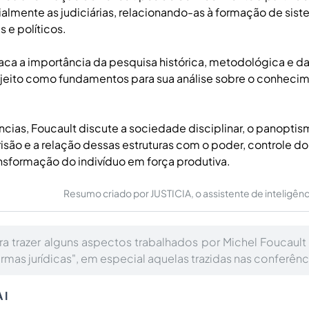
ialmente as judiciárias, relacionando-as à formação de sis
s e políticos.
aca a importância da pesquisa histórica, metodológica e d
ujeito como fundamentos para sua análise sobre o conhecim
cias, Foucault discute a sociedade disciplinar, o panoptis
risão e a relação dessas estruturas com o poder, controle d
ansformação do indivíduo em força produtiva.
Resumo criado por JUSTICIA, o assistente de inteligência 
ra trazer alguns aspectos trabalhados por Michel Foucault
rmas jurídicas", em especial aquelas trazidas nas conferênci
 I