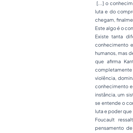
[...] o conheci
luta e do compro
chegam, finalmen
Este algo é o co
Existe tanta d
conhecimento e
humanos, mas de 
que afirma Kan
completamente 
violência, domin
conhecimento e 
instância, um si
se entende o con
luta e poder qu
Foucault ressa
pensamento de N