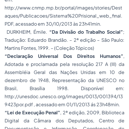
http://www.cnmp.mp.br/portal/images/stories/Dest
aques/Publicacoes/Sistema%20Prisional_web_final.
PDF, acessado em 30/10/2013 às 23h41min.
DURKHEIM, Émile.
“Da Divisão do Trabalho Social”
;
Tradução: Eduardo Brandão. – 2ª edição – São Paulo:
Martins Fontes, 1999. – (Coleção Tópicos)
“Declaração Universal Dos Direitos Humanos”
,
Adotada e proclamada pela resolução 217 A (III) da
Assembléia Geral das Nações Unidas em 10 de
dezembro de 1948, Representação da UNESCO no
Brasil, Brasília 1998. Disponível em:
http://unesdoc.unesco.org/images/0013/001394/13
9423por.pdf , acessado em 01/11/2013 ás 23h48min.
“Lei de Execução Penal”
, 2ª edição, 2009, Biblioteca
Digital da Câmara dos Deputados, Centro de
Documentação e Informação, Coordenação de