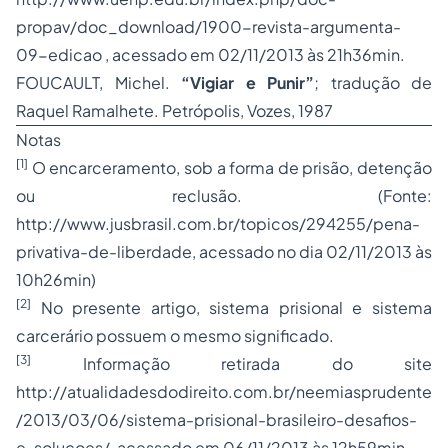
propav/doc_download/1900-revista-argumenta-
09-edicao , acessado em 02/11/2013 às 21h36min.
FOUCAULT, Michel.
“Vigiar e Punir”
; tradução de
Raquel Ramalhete. Petrópolis, Vozes, 1987
Notas
[1]
O encarceramento, sob a forma de prisão, detenção
ou reclusão. (Fonte:
http://www.jusbrasil.com.br/topicos/294255/pena-
privativa-de-liberdade, acessado no dia 02/11/2013 às
10h26min)
[2]
No presente artigo, sistema prisional e sistema
carcerário possuem o mesmo significado.
[3]
Informação retirada do site
http://atualidadesdodireito.com.br/neemiasprudente
/2013/03/06/sistema-prisional-brasileiro-desafios-
e-solucoes/, acessado em 06/11/2013 às 12h59min.