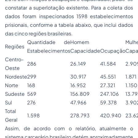
constatar a superlotação existente. Para a coleta dos
dados foram inspecionados 1598 estabelecimentos
prisionais, conforme a tabela abaixo, que inclui dados
das cinco regiões brasileiras.
Quantidade de
Homem
Mulh
Regiões
Estabelecimentos
Capacidade
Ocupação
Capa
Centro-
286
26.149
41.584
2.90
Oeste
Nordeste
299
30.917
45.551
1.871
Norte
168
16.952
27.321
1.150
Sudeste
569
156.809
247.106
13.79
Sul
276
47.966
59.378
3.90
Total
1.598
278.793
420.940
23.6
Geral
Assim, de acordo com o relatório, atualmente o
sistema carcerário brasileiro detém aproximadamente