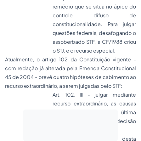
remédio que se situa no ápice do
controle difuso de
constitucionalidade. Para julgar
questões federais, desafogando o
assoberbado STF, a CF/1988 criou
o STJ, e o recurso especial.
Atualmente, o artigo 102 da Constituição vigente -
com redação já alterada pela Emenda Constitucional
45 de 2004 - prevê quatro hipóteses de cabimento ao
recurso extraordinário, a serem julgadas pelo STF:
Art. 102. III - julgar, mediante
recurso extraordinário, as causas
decididas em única ou última
instância, quando a decisão
recorrida:
a) contrariar dispositivo desta