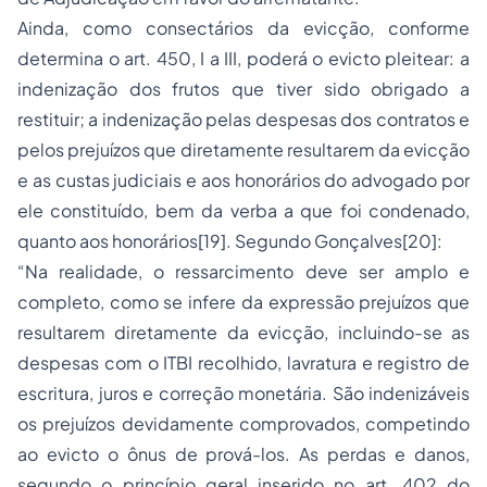
Ainda, como consectários da evicção, conforme
determina o art. 450, I a III, poderá o evicto pleitear: a
indenização dos frutos que tiver sido obrigado a
restituir; a indenização pelas despesas dos contratos e
pelos prejuízos que diretamente resultarem da evicção
e as custas judiciais e aos honorários do advogado por
ele constituído, bem da verba a que foi condenado,
quanto aos honorários
[19]
. Segundo Gonçalves
[20]
:
“Na realidade, o ressarcimento deve ser amplo e
completo, como se infere da expressão prejuízos que
resultarem diretamente da evicção, incluindo-se as
despesas com o ITBI recolhido, lavratura e registro de
escritura, juros e correção monetária. São indenizáveis
os prejuízos devidamente comprovados, competindo
ao evicto o ônus de prová-los. As perdas e danos,
segundo o princípio geral inserido no art. 402 do