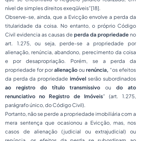
nível de simples direitos exeqüíveis”
[18]
.
Observe-se, ainda, que a Evicção envolve a perda da
titularidade da coisa. No entanto, o próprio Código
Civil evidencia as causas de
perda da propriedade
no
art. 1.275, ou seja, perde-se a propriedade por
alienação, renúncia, abandono, perecimento da coisa
e por desapropriação. Porém, se a perda da
propriedade for por
alienação
ou
renúncia,
“os efeitos
da perda da propriedade
imóvel
serão subordinados
ao registro do título transmissivo
ou
do ato
renunciativo no Registro de Imóveis
” (art. 1.275,
parágrafo único, do Código Civil).
Portanto, não se perde a propriedade imobiliária com a
mera sentença que ocasionou a Evicção, mas, nos
casos de alienação (judicial ou extrajudicial) ou
renúncia, os efeitos da perda se subordinam ao