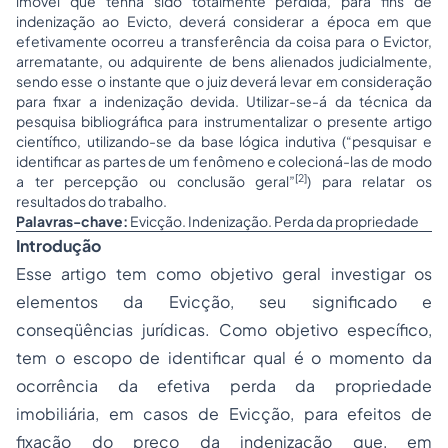
imóvel que tenha sido totalmente perdida, para fins de
indenização ao Evicto, deverá considerar a época em que
efetivamente ocorreu a transferência da coisa para o Evictor,
arrematante, ou adquirente de bens alienados judicialmente,
sendo esse o instante que o juiz deverá levar em consideração
para fixar a indenização devida. Utilizar-se-á da técnica da
pesquisa bibliográfica para instrumentalizar o presente artigo
científico, utilizando-se da base lógica indutiva (“pesquisar e
identificar as partes de um fenômeno e colecioná-las de modo
[2]
a ter percepção ou conclusão geral”
) para relatar os
resultados do trabalho.
Palavras-chave:
Evicção. Indenização. Perda da propriedade
Introdução
Esse artigo tem como objetivo geral investigar os
elementos da Evicção, seu significado e
conseqüências jurídicas. Como objetivo específico,
tem o escopo de identificar qual é o momento da
ocorrência da efetiva perda da propriedade
imobiliária, em casos de Evicção, para efeitos de
fixação do preço da indenização que, em