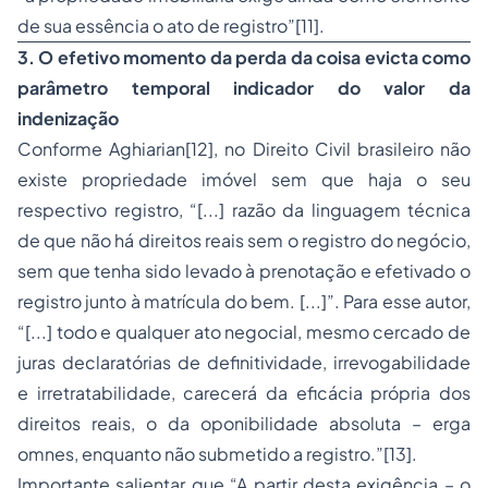
de sua essência o ato de registro”
[11]
.
3. O efetivo momento da perda da coisa evicta como
parâmetro temporal indicador do valor da
indenização
Conforme Aghiarian
[12]
, no
Direito Civil
brasileiro não
existe propriedade imóvel sem que haja o seu
respectivo registro, “[...] razão da linguagem técnica
de que não há direitos reais sem o registro do negócio,
sem que tenha sido levado à prenotação e efetivado o
registro junto à matrícula do bem. [...]”. Para esse autor,
“[...] todo e qualquer ato negocial, mesmo cercado de
juras declaratórias de definitividade, irrevogabilidade
e irretratabilidade, carecerá da eficácia própria dos
direitos reais, o da oponibilidade absoluta –
erga
omnes
, enquanto não submetido a registro.”
[13]
.
Importante salientar que “A partir desta exigência – o