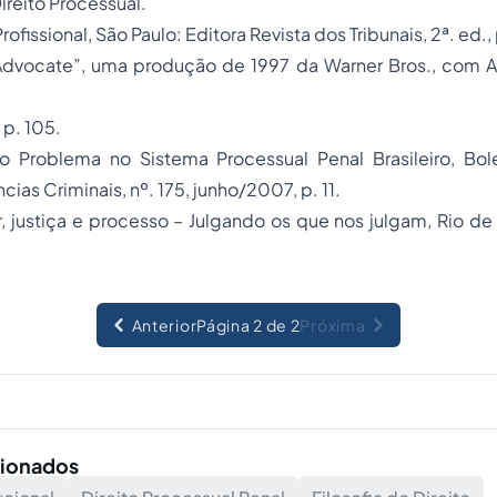
reito Processual.
rofissional, São Paulo: Editora Revista dos Tribunais, 2ª. ed.,
Advocate”, uma produção de 1997 da Warner Bros., com A
 p. 105.
Problema no Sistema Processual Penal Brasileiro, Bole
ncias Criminais, nº. 175, junho/2007, p. 11.
, justiça e
processo
– Julgando os que nos julgam, Rio de 
Anterior
Página 2 de 2
Próxima
cionados