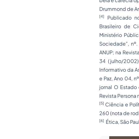
bela e carecia o
Drummond de Andr
[4]
Publicado no 
Brasileiro de C
Ministério Públi
Sociedade”, nº. 
ANUP; na Revista
34 (julho/2002
Informativo da A
e Paz, Ano 04, n
jornal O Estado
Revista Persona 
[5]
Ciência e Polí
260 (nota de rod
[6]
Ética, São Paulo