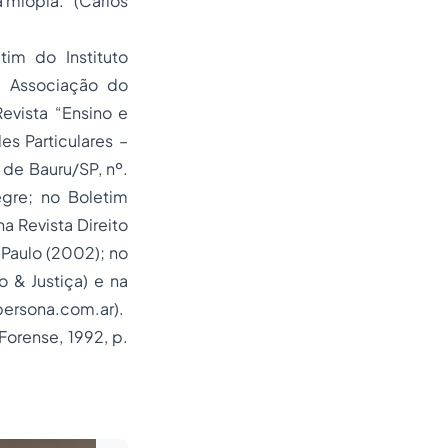
 miopia.” (Carlos
tim do Instituto
da Associação do
Revista “Ensino e
s Particulares –
 de Bauru/SP, nº.
gre; no Boletim
a Revista Direito
 Paulo (2002); no
 & Justiça) e na
apersona.com.ar).
Forense, 1992, p.