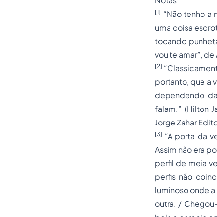
Notas
[1]
“Não tenho a m
uma coisa escrot
tocando punheta 
vou te amar”, de 
[2]
“Classicamente
portanto, que a
dependendo da 
falam.” (Hilton 
Jorge Zahar Edito
[3]
“A porta da v
Assim não era pos
perfil de meia v
perfis não coin
luminoso onde a 
outra. / Chegou-