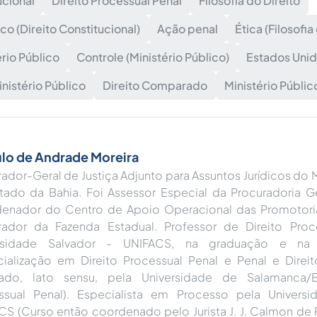
ucional
Direito Processual Penal
Filosofia do Direito
ico (Direito Constitucional)
Ação penal
Ética (Filosofia
ério Público
Controle (Ministério Público)
Estados Uni
istério Público
Direito Comparado
Ministério Públic
lo de Andrade Moreira
ador-Geral de Justiça Adjunto para Assuntos Jurídicos do M
tado da Bahia. Foi Assessor Especial da Procuradoria Ge
enador do Centro de Apoio Operacional das Promotorias
rador da Fazenda Estadual. Professor de Direito Proc
ersidade Salvador - UNIFACS, na graduação e na
cialização em Direito Processual Penal e Penal e Direit
ado, lato sensu, pela Universidade de Salamanca/E
ssual Penal). Especialista em Processo pela Universi
CS (Curso então coordenado pelo Jurista J. J. Calmon de