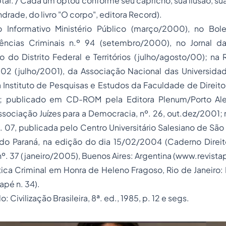
ptar. / Cada um optou conforme seu capricho, sua ilusão, sua
ade, do livro "O corpo", editora Record).
Informativo Ministério Público (março/2000), no Bole
iências Criminais n.º 94 (setembro/2000), no Jornal 
co do Distrito Federal e Territórios (julho/agosto/00); na 
02 (julho/2001), da Associação Nacional das Universidade
 Instituto de Pesquisas e Estudos da Faculdade de Direito
); publicado em CD-ROM pela Editora Plenum/Porto Ale
ssociação Juízes para a Democracia, nº. 26, out.dez/2001; n
º. 07, publicada pelo Centro Universitário Salesiano de São
 do Paraná, na edição do dia 15/02/2004 (Caderno Direito
nº. 37 (janeiro/2005), Buenos Aires: Argentina (www.revist
tica Criminal em Honra de Heleno Fragoso, Rio de Janeiro: 
apé n. 34).
: Civilização Brasileira, 8ª. ed., 1985, p. 12 e segs.