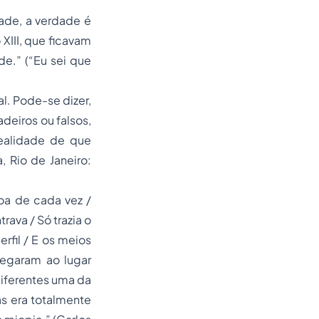
ade, a verdade é
XIII, que ficavam
e.” (“Eu sei que
l. Pode-se dizer,
deiros ou falsos,
ealidade de que
, Rio de Janeiro:
oa de cada vez /
rava / Só trazia o
rfil / E os meios
hegaram ao lugar
diferentes uma da
s era totalmente