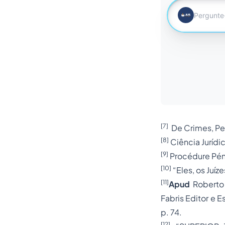
[7]
De Crimes,
Pe
[8]
Ciência Jurídic
[9]
Procédure Pénal
[10]
“Eles, os Juíze
[11]
Apud
Roberto 
Fabris Editor e E
p. 74.
[12]