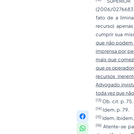
“SUPERIOR 
(2006/0276683-5
fato de a limina
recurso) apenas
cumprir sua mis
que não podem s
imprensa por pe
mais que comezin
que os operadore
recursos inere
Advogado invist
toda vez que não
[13]
Ob. cit. p. 75.
[14]
Idem, p. 79.
[15]
Idem, ibidem,
[16]
Atente-se pa