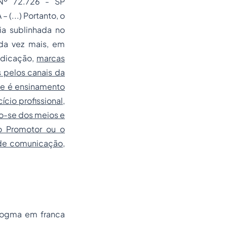
º 72.726 - SP
...) Portanto, o
ia sublinhada no
ada vez mais, em
edicação,
marcas
 pelos canais da
ue é ensinamento
io profissional,
do-se dos meios e
o Promotor ou o
 de comunicação,
dogma em franca