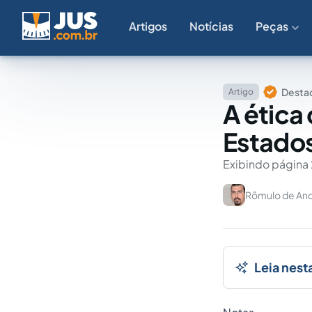
Artigos
Notícias
Peças
Destaq
Artigo
A ética
Estados
Exibindo página 
Rômulo de And
Leia nest