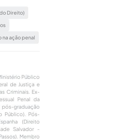
 do Direito)
dos
o na ação penal
inistério Público
ral de Justiça e
 Criminais. Ex-
essual Penal da
 pós-graduação
o Público). Pós-
spanha (Direito
dade Salvador -
 Passos). Membro