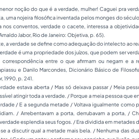
enor noção do que é a verdade, mulher! Caguei pra verd
a, uma nojeira filosófica inventada pelos monges do século 
nos conventos, verdade o cacete, interessa a objetividad
Arnaldo Jabor, Rio de Janeiro: Objetiva, p. 65).
, a verdade se define como adequação do intelecto ao rea
 verdade é uma
propriedade
dos juízos, que podem ser verda
correspondência entre o que afirmam ou negam e a r
Japiassu e Danilo Marcondes, Dicionário Básico de Filosofia
r, 1990, p. 241.
erdade estava aberta / Mas só deixava passar / Meia pess
sível atingir toda a verdade. / Porque a meia pessoa que ent
erdade / E a segunda metade / Voltava igualmente como pe
cidiam. / Arrebentavam a porta, derrubavam a porta, / C
verdade esplendia seus fogos. / Era dividida em metades 
se a discutir qual a metade mais bela. / Nenhuma das dua