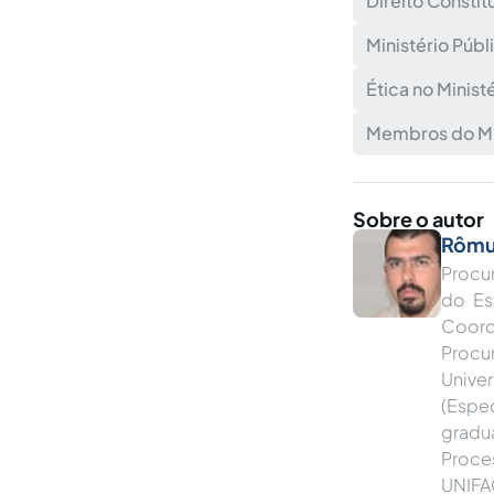
Direito Constit
Ministério Públ
Ética no Minist
Membros do Min
Sobre o autor
Rômu
Procur
do Es
Coord
Procu
Univ
(Espe
gradu
Proce
UNIFA