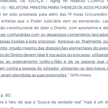
TRIBUNAL DE JUSTIÇA - AgRg no
HABEAS CORPUS
N
) - RELATORA: MINISTRA MARIA THEREZA DE ASSIS MOURA – (
r ter sido prolatada para além das 19 horas (circunstânc
 enfatiza que o Poder Judiciário vem se esmerando, c
são constitucional de dizer o Direito, com autonomia e d
er confundidas com os desairosos comentários lançados
ssoas ligadas a este processo
.
Agregue-se, finalmente, q
ho, intuído mesmo das disposições elementares do exercíc
s do Direito devem falar é nos autos do processo, utilizan
ntes ao ordenamento jurídico.Não é de se esperar que 
am contra a pessoa do Julgador, utilizando-se dos meios
 sejam atendidas as suas pretensões
.” Grifo nosso.
 p. 80.
ra o fato de que a “busca da verdade real” hoje é um 