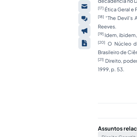
decadência no Di
[17]
Ética Geral e P
[18]
“The Devil’s 
Reeves.
[19]
Idem, ibidem,
[20]
O Núcleo do 
Brasileiro de Ciê
[21]
Direito, poder
1999, p. 53.
Assuntos rela