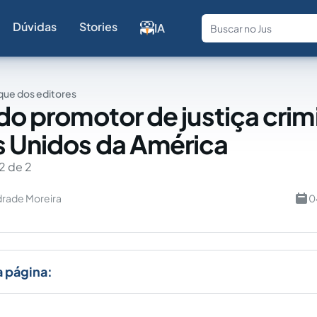
Dúvidas
Stories
IA
Fale com a
ue dos editores
 do promotor de justiça crim
 Unidos da América
2 de 2
rade Moreira
0
a página: