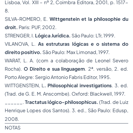
Lisboa, Vol. XIII – nº 2, Coimbra Editora, 2001, p. 1517-
8.
SILVA-ROMERO, E.
Wittgenstein et la philosophie du
droit.
Paris: PUF, 2002.
STRENGER, I.
Lógica Jurídica.
São Paulo: LTr, 1999.
VILANOVA, L.
As estruturas lógicas e o sistema do
direito positivo.
São Paulo: Max Limonad, 1997.
WARAT, L. A. (com a colaboração de Leonel Severo
Rocha).
O Direito e sua linguagem
. 2ª. versão, 2. ed.
Porto Alegre: Sergio Antonio Fabris Editor, 1995.
WITTGENSTEIN, L
. Philosophical investigations
. 3. ed.
(Trad. de G. E. M. Anscombe). Oxford: Blackwell, 1997.
______.
Tractatus lógico-philosophicus.
(Trad. de Luiz
Henrique Lopes dos Santos). 3. ed., São Paulo: Edusp,
2008.
NOTAS