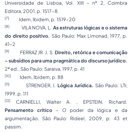
Universidade de Lisboa, Vol. XIII – nº 2, Coimbra
Editora, 2001, p. 1517-8.
[7]
Idem, Ibidem, p. 1519-20
[8]
VILA NOVA, L.
As estruturas lógicas e o sistema
do direito positivo.
São Paulo: Max Limonad, 1977, p.
41-2
[9]
FERRAZ JR. J. S.
Direito, retórica e comunicação
– subsídios para uma pragmática do discurso jurídico.
2ª ed., São Paulo: Saraiva, 1997, p. 41
[10]
Idem, Ibidem, p. 88
[11]
STRENGER, I.
Lógica Jurídica.
São Paulo: LTr,
1999, p. 111
[12]
CARNIELLI, Walter A. , EPSTEIN, Richard.
Pensamento critico
– O poder da lógica e da
argumentação. São Paulo: Rideel, 2009, p. 43 et
passim.