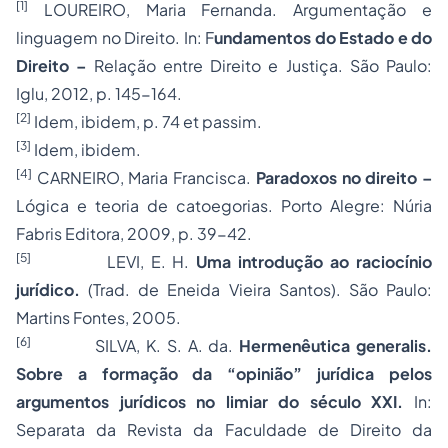
[1]
LOUREIRO, Maria Fernanda. Argumentação e
linguagem no Direito. In: F
undamentos do Estado e do
Direito –
Relação entre Direito e Justiça. São Paulo:
Iglu, 2012, p. 145-164.
[2]
Idem, ibidem, p. 74 et passim.
[3]
Idem, ibidem.
[4]
CARNEIRO, Maria Francisca.
Paradoxos no direito –
Lógica e teoria de catoegorias. Porto Alegre: Núria
Fabris Editora, 2009, p. 39-42.
[5]
LEVI, E. H.
Uma introdução ao raciocínio
jurídico.
(Trad. de Eneida Vieira Santos). São Paulo:
Martins Fontes, 2005.
[6]
SILVA, K. S. A. da.
Hermenêutica generalis.
Sobre a formação da “opinião” jurídica pelos
argumentos jurídicos no limiar do século XXI.
In:
Separata da Revista da Faculdade de Direito da