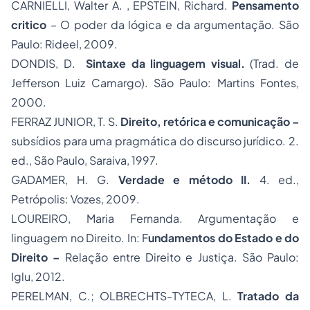
CARNIELLI, Walter A. , EPSTEIN, Richard.
Pensamento
critico
– O poder da lógica e da argumentação. São
Paulo: Rideel, 2009.
DONDIS, D.
Sintaxe da linguagem visual.
(Trad. de
Jefferson Luiz Camargo). São Paulo: Martins Fontes,
2000.
FERRAZ JUNIOR, T. S.
Direito, retórica e comunicação –
subsídios para uma pragmática do discurso jurídico. 2.
ed., São Paulo, Saraiva, 1997.
GADAMER, H. G.
Verdade e método II.
4. ed.,
Petrópolis: Vozes, 2009.
LOUREIRO, Maria Fernanda. Argumentação e
linguagem no Direito. In: F
undamentos do Estado e do
Direito –
Relação entre Direito e Justiça. São Paulo:
Iglu, 2012.
PERELMAN, C.; OLBRECHTS-TYTECA, L.
Tratado da