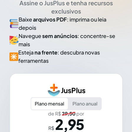
Assine o JusPlus e tenha recursos
exclusivos
Baixe
arquivos PDF
: imprima ou leia
depois
Navegue
sem anúncios
: concentre-se
mais
Esteja
na frente
: descubra novas
ferramentas
JusPlus
Plano mensal
Plano anual
de R$
29,50
por
2,95
R$