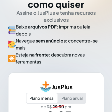
como quiser
Assine o JusPlus e tenha recursos
exclusivos
Baixe
arquivos PDF
: imprima ou leia
depois
Navegue
sem anúncios
: concentre-se
mais
Esteja
na frente
: descubra novas
ferramentas
JusPlus
Plano mensal
Plano anual
de R$
29,50
por