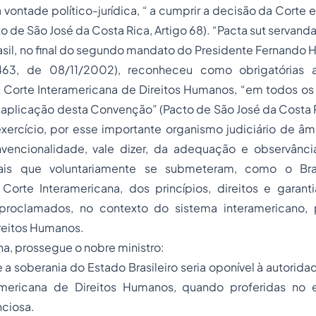
a vontade político-jurídica, “ a cumprir a decisão da Corte
o de São José da Costa Rica, Artigo 68). “Pacta sut servanda
asil, no final do segundo mandato do Presidente Fernando
463, de 08/11/2002), reconheceu como obrigatórias a
Corte Interamericana de Direitos Humanos, “em todos os c
 aplicação desta Convenção” (Pacto de São José da Costa Ri
xercício, por esse importante organismo judiciário de âm
vencionalidade, vale dizer, da adequação e observânci
ais que voluntariamente se submeteram, como o Brasi
Corte Interamericana, dos princípios, direitos e garant
proclamados, no contexto do sistema interamericano,
reitos Humanos.
na, prossegue o nobre ministro:
a soberania do Estado Brasileiro seria oponível à autorid
americana de Direitos Humanos, quando proferidas no e
nciosa.