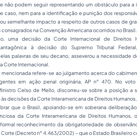
os e não podem seguir representando um obstáculo para a 
te caso, nem para a identificação e punição dos responsá
 ou semelhante impacto a respeito de outros casos de gra
 consagrados na Convenção Americana ocorridos no Brasil.
to, uma decisão da Corte Internacional de Direito
 antagônica à decisão do Supremo Tribunal Federa
elas palavras de seu decano, asseverou a necessidade do 
 Corte Internacional.
 mencionada refere-se ao julgamento acerca do cabimen
ngentes em ação penal originária, AP n° 470. No vot
Ministro Celso de Mello, discorreu-se sobre a posição a 
o às decisões da Corte Interamericana de Direitos Humanos
brar que o Brasil, apoiando-se em soberana deliberaçã
enciosa da Corte Interamericana de Direitos Humanos, o
formal reconhecimento da obrigatoriedade de observânc
Corte (Decreto n° 4.463/2002) – que o Estado Brasileiro