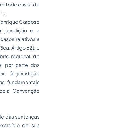
 em todo caso” de
”...
 Henrique Cardoso
 jurisdição e a
asos relativos à
ca, Artigo 62), o
bito regional, do
a, por parte dos
l, à jurisdição
ias fundamentais
 pela Convenção
ade das sentenças
xercício de sua