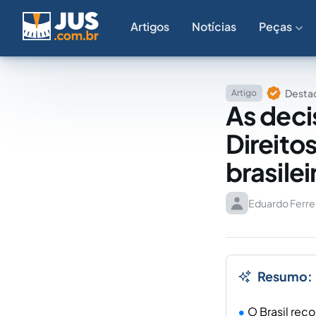
Artigos
Notícias
Peças
Destaq
Artigo
As deci
Direito
brasilei
Eduardo Ferrei
Resumo:
O Brasil rec