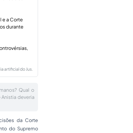
 e a Corte
nos durante
ontrovérsias,
artificial do Jus.
umanos? Qual o
Anistia deveria
ecisões da Corte
mento do Supremo