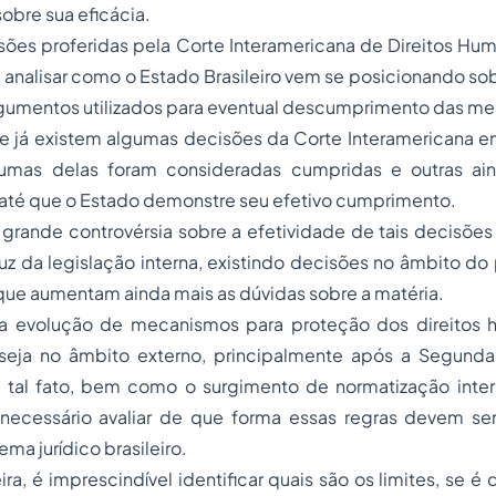
sobre sua eficácia.
isões proferidas pela Corte Interamericana de Direitos Hu
a analisar como o Estado Brasileiro vem se posicionando sob
umentos utilizados para eventual descumprimento das m
e já existem algumas decisões da Corte Interamericana em
umas delas foram consideradas cumpridas e outras ai
té que o Estado demonstre seu efetivo cumprimento.
 grande controvérsia sobre a efetividade de tais decisõe
luz da legislação interna, existindo decisões no âmbito d
 que aumentam ainda mais as dúvidas sobre a matéria.
 a evolução de mecanismos para proteção dos direitos 
 seja no âmbito externo, principalmente após a Segunda
tal fato, bem como o surgimento de normatização inter
 necessário avaliar de que forma essas regras devem ser
ema jurídico brasileiro.
, é imprescindível identificar quais são os limites, se é 