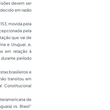
cisões devem ser
bedecido em razão
 153, movida pela
ecepcionada pela
etação que vai de
na e Uruguai, e,
os em relação à
 durante período
stas brasileiros e
ão transitou em
l Constitucional
nteramericana de
uaia) vs. Brasil”