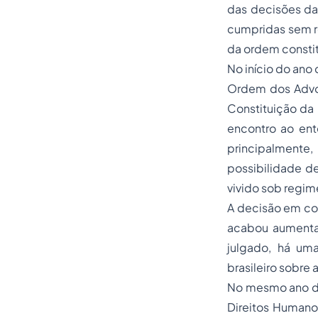
das decisões da
cumpridas sem re
da ordem constit
No início do ano
Ordem dos Advog
Constituição da 
encontro ao ent
principalmente
possibilidade d
vivido sob regi
A decisão em come
acabou aumenta
julgado, há uma
brasileiro sobre 
No mesmo ano de
Direitos Humanos