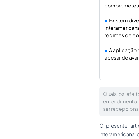
comprometeu a
Existem dive
Interamericana
regimes de ex
A aplicação 
apesar de avan
Quais os efei
entendimento d
ser recepciona
O presente arti
Interamericana 