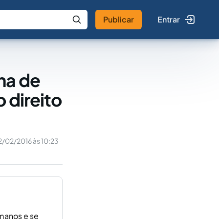
Publicar
Entrar
 IA
Buscar no Jus
na de
 direito
2/02/2016 às 10:23
umanos e se