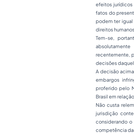
efeitos jurídic
fatos do presen
podem ter igual
direitos humanos
Tem-se, portan
absolutamente
recentemente, p
decisões daquela
A decisão acima
embargos infri
proferido pelo 
Brasil em relaçã
Não custa relem
jurisdição cont
considerando o 
competência da 