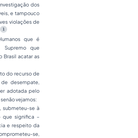
investigação dos
veis, e tampouco
ves violações de
1
s Humanos que é
l, Supremo que
Brasil acatar as
to do recurso de
o de desempate,
ser adotada pelo
, senão vejamos:
o, submeteu-se à
 que significa –
ia e respeito da
 comprometeu-se,