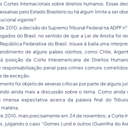
s Cortes Internacionais sobre direitos humanos. Essas de
ssalvas pelo Estado Brasileiro ou há algum limite a ser o
ucional vigente?
 de 2010, a decisão do Supremo Tribunal Federal na ADPF n°
ados do Brasil, no sentido de que a Lei de Anistia foi r
República Federativa do Brasil, trouxe à baila uma interpr
endimento de alguns países vizinhos, como Chile, Argenti
, à posição da Corte Interamericana de Direitos Human
e responsabilização penal para crimes comuns cometidos
me de exceção.
nto foi objeto de severas críticas por parte de alguns juri
ndo ainda mais a discussão sobre o tema. Como ainda n
 imensa expectativa acerca da palavra final do Tribuna
a matéria.
 2010, mais precisamente em 24 de novembro, a Corte I
, julgando o caso “Gomes Lund e outros (Guerrilha do Arag