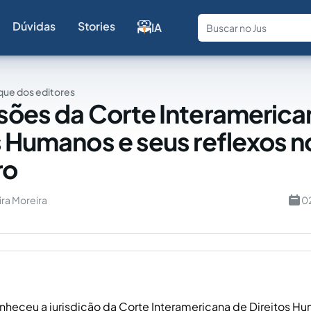
Dúvidas
Stories
IA
Fale com a
ue dos editores
sões da Corte Interamerica
s Humanos e seus reflexos no
ro
ra Moreira
0
onheceu a jurisdição da Corte Interamericana de Direitos H